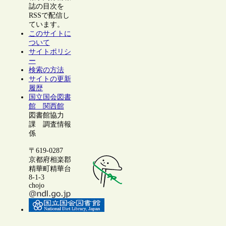
誌の目次を
RSSで配信し
ています。
このサイトに
ついて
サイトポリシ
ー
検索の方法
サイトの更新
履歴
国立国会図書
館 関西館
図書館協力
課 調査情報
係
〒619-0287
京都府相楽郡
精華町精華台
8-1-3
chojo