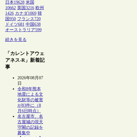
日本
19628
米国
10662
英国
3216
欧州
1426
カナダ
1069
韓
国
950
フランス
720
ドイツ
681
中国
638
オーストラリア
599
続きを見る
「カレントアウェ
アネス-R」新着記
事
2026年08月07
日
令和8年熊本
地震による文
化財等の被害
が83件に（8
月6日時点）
名古屋市、名
古屋城の現天
守閣の記録を
募集中