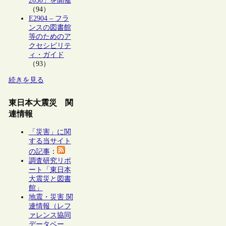
2030」を開催
（94）
E2904 – フラ
ンスの図書館
等のためのア
クセシビリテ
ィ・ガイド
（93）
続きを見る
東日本大震災 関
連情報
「災害」に関
する当サイト
の記事
：
調査研究リポ
ート「東日本
大震災と図書
館」
地震・災害 関
連情報（レフ
ァレンス協同
データベー