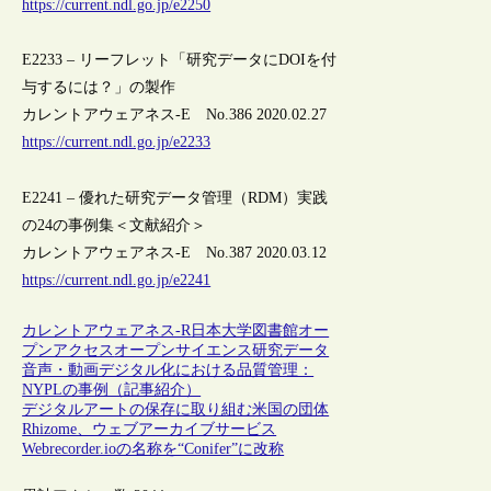
https://current.ndl.go.jp/e2250
E2233 – リーフレット「研究データにDOIを付
与するには？」の製作
カレントアウェアネス-E No.386 2020.02.27
https://current.ndl.go.jp/e2233
E2241 – 優れた研究データ管理（RDM）実践
の24の事例集＜文献紹介＞
カレントアウェアネス-E No.387 2020.03.12
https://current.ndl.go.jp/e2241
カレントアウェアネス-R
日本
大学図書館
オー
プンアクセス
オープンサイエンス
研究データ
音声・動画デジタル化における品質管理：
NYPLの事例（記事紹介）
デジタルアートの保存に取り組む米国の団体
Rhizome、ウェブアーカイブサービス
Webrecorder.ioの名称を“Conifer”に改称