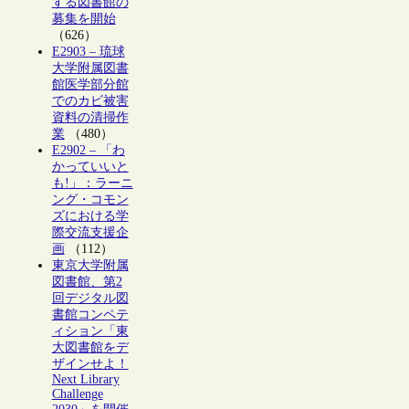
する図書館の
募集を開始
（626）
E2903 – 琉球
大学附属図書
館医学部分館
でのカビ被害
資料の清掃作
業
（480）
E2902 – 「わ
かっていいと
も!」：ラーニ
ング・コモン
ズにおける学
際交流支援企
画
（112）
東京大学附属
図書館、第2
回デジタル図
書館コンペテ
ィション「東
大図書館をデ
ザインせよ！
Next Library
Challenge