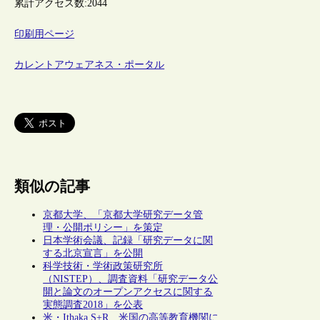
累計アクセス数:
2044
印刷用ページ
カレントアウェアネス・ポータル
類似の記事
京都大学、「京都大学研究データ管
理・公開ポリシー」を策定
日本学術会議、記録「研究データに関
する北京宣言」を公開
科学技術・学術政策研究所
（NISTEP）、調査資料「研究データ公
開と論文のオープンアクセスに関する
実態調査2018」を公表
米・Ithaka S+R、米国の高等教育機関に