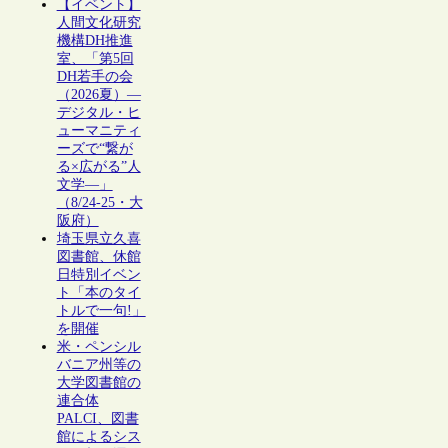
【イベント】
人間文化研究
機構DH推進
室、「第5回
DH若手の会
（2026夏）―
デジタル・ヒ
ューマニティ
ーズで“繋が
る×広がる”人
文学―」
（8/24-25・大
阪府）
埼玉県立久喜
図書館、休館
日特別イベン
ト「本のタイ
トルで一句!」
を開催
米・ペンシル
バニア州等の
大学図書館の
連合体
PALCI、図書
館によるシス