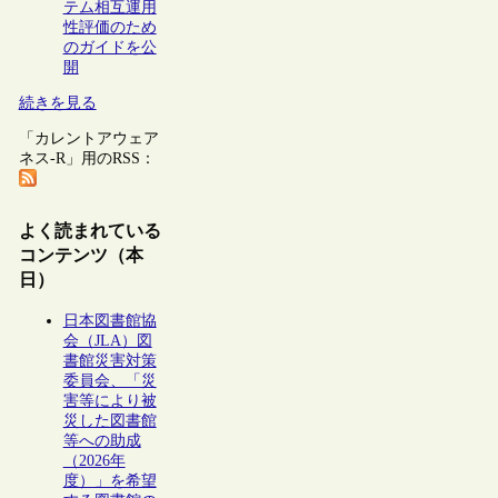
テム相互運用
性評価のため
のガイドを公
開
続きを見る
「カレントアウェア
ネス-R」用のRSS：
よく読まれている
コンテンツ（本
日）
日本図書館協
会（JLA）図
書館災害対策
委員会、「災
害等により被
災した図書館
等への助成
（2026年
度）」を希望