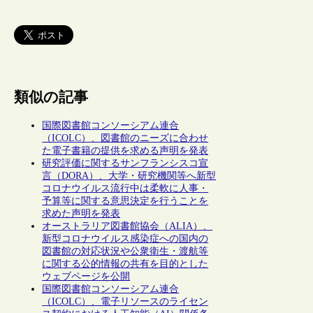
類似の記事
国際図書館コンソーシアム連合
（ICOLC）、図書館のニーズに合わせ
た電子書籍の提供を求める声明を発表
研究評価に関するサンフランシスコ宣
言（DORA）、大学・研究機関等へ新型
コロナウイルス流行中は柔軟に人事・
予算等に関する意思決定を行うことを
求めた声明を発表
オーストラリア図書館協会（ALIA）、
新型コロナウイルス感染症への国内の
図書館の対応状況や公衆衛生・渡航等
に関する公的情報の共有を目的とした
ウェブページを公開
国際図書館コンソーシアム連合
（ICOLC）、電子リソースのライセン