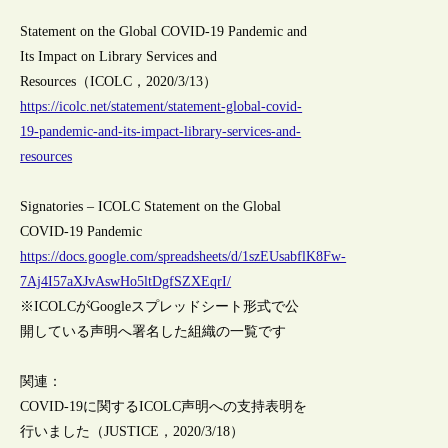
Statement on the Global COVID-19 Pandemic and
Its Impact on Library Services and
Resources（ICOLC，2020/3/13）
https://icolc.net/statement/statement-global-covid-
19-pandemic-and-its-impact-library-services-and-
resources
Signatories – ICOLC Statement on the Global
COVID-19 Pandemic
https://docs.google.com/spreadsheets/d/1szEUsabflK8Fw-
7Aj4I57aXJvAswHo5ltDgfSZXEqrI/
※ICOLCがGoogleスプレッドシート形式で公
開している声明へ署名した組織の一覧です
関連：
COVID-19に関するICOLC声明への支持表明を
行いました（JUSTICE，2020/3/18）