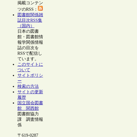
掲載コンテン
ツのRSS：
図書館関係雑
誌目次RSS集
（国内）
日本の図書
館・図書館情
報学関係情報
誌の目次を
RSSで配信し
ています。
このサイトに
ついて
サイトポリシ
ー
検索の方法
サイトの更新
履歴
国立国会図書
館 関西館
図書館協力
課 調査情報
係
〒619-0287