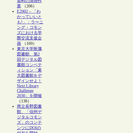
資料の清掃作
業
（206）
E2902 – 「わ
かっていいと
も!」：ラーニ
ング・コモン
ズにおける学
際交流支援企
画
（169）
東京大学附属
図書館、第2
回デジタル図
書館コンペテ
ィション「東
大図書館をデ
ザインせよ！
Next Library
Challenge
2030」を開催
（138）
県立長野図書
館、「信州デ
ジタルコモン
ズ」のコンテ
ンツにDOIの