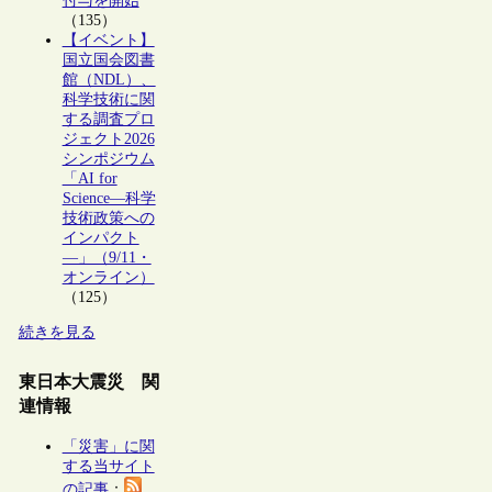
付与を開始
（135）
【イベント】
国立国会図書
館（NDL）、
科学技術に関
する調査プロ
ジェクト2026
シンポジウム
「AI for
Science―科学
技術政策への
インパクト
―」（9/11・
オンライン）
（125）
続きを見る
東日本大震災 関
連情報
「災害」に関
する当サイト
の記事
：