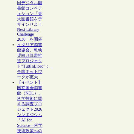
回デジタル図
書館コンペテ
ィション「東
大図書館をデ
ザインせよ！
Next Library
Challenge
2030」を開催
イタリア図書
館協会、乳幼
児向け読書推
進プロジェク
ト“TuttInLibro”：
全国ネットワ
ークが拡大
【イベント】
国立国会図書
館（NDL）、
科学技術に関
する調査プロ
ジェクト2026
シンポジウム
「AI for
Science―科学
技術政策への