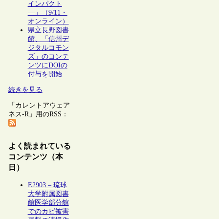
インパクト
―」（9/11・
オンライン）
県立長野図書
館、「信州デ
ジタルコモン
ズ」のコンテ
ンツにDOIの
付与を開始
続きを見る
「カレントアウェア
ネス-R」用のRSS：
よく読まれている
コンテンツ（本
日）
E2903 – 琉球
大学附属図書
館医学部分館
でのカビ被害