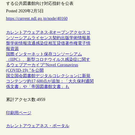
する公共図書館向け対応指針を公表
Posted 2020年2月5日
https://current.ndl.go.jp/node/40160
カレントアウェアネス-R
オープンアクセス
コ
ンソーシアム
ライセンス契約
出版
学術情報基
盤
学術情報流通
感染症
相互貸借
著作権
電子情
報資源
国際インターネット保存コンソーシアム
（IIPC）、新型コロナウイルス感染症に関す
るウェブアーカイブ“Novel Coronavirus
(COVID-19) ”を公開
国立国会図書館デジタルコレクションに新規
コンテンツ約17,600点が追加：「大久保利通関
係文書」や「帝国図書館文書」も
累計アクセス数:
4959
印刷用ページ
カレントアウェアネス・ポータル