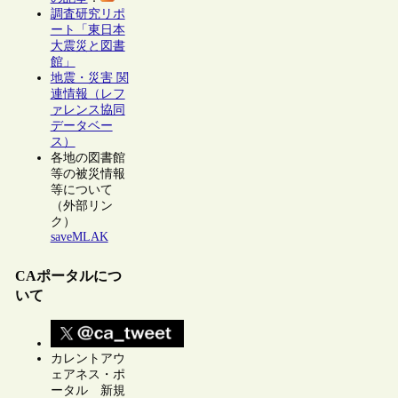
調査研究リポ
ート「東日本
大震災と図書
館」
地震・災害 関
連情報（レフ
ァレンス協同
データベー
ス）
各地の図書館
等の被災情報
等について
（外部リン
ク）
saveMLAK
CAポータルにつ
いて
カレントアウ
ェアネス・ポ
ータル 新規