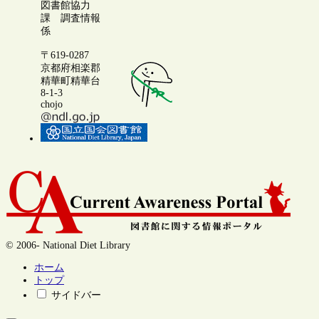
図書館協力
課 調査情報
係
〒619-0287
京都府相楽郡
精華町精華台
8-1-3
chojo
© 2006- National Diet Library
ホーム
トップ
サイドバー