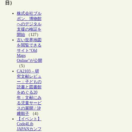
日）
株式会社ブル
ボン、博物館
へのデジタル
支援の検証を
開始
（127）
古い世界地図
を閲覧できる
サイト“Old
Maps
Online”が公開
（5）
CA2103 – 研
究文献レビュ
ー：子どもの
読書と図書館
をめぐる20
年：文献にみ
る児童サービ
スの展開 / 汐
﨑順子
（4）
【イベント】
Code4Lib
JAPANカンフ