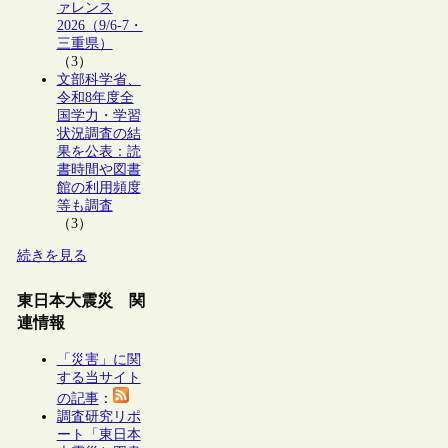
ァレンス
2026（9/6-7・
三重県）
（3）
文部科学省、
令和8年度全
国学力・学習
状況調査の結
果を公表：読
書時間や図書
館の利用頻度
等も調査
（3）
続きを見る
東日本大震災 関
連情報
「災害」に関
する当サイト
の記事
：
調査研究リポ
ート「東日本