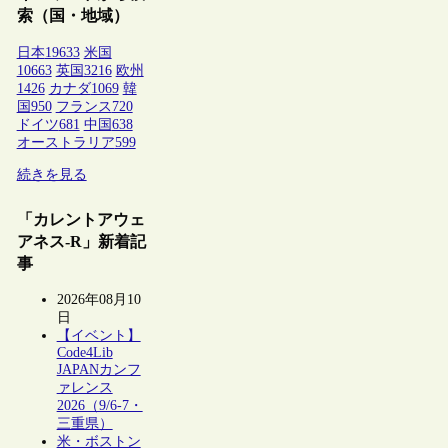
索（国・地域）
日本
19633
米国
10663
英国
3216
欧州
1426
カナダ
1069
韓
国
950
フランス
720
ドイツ
681
中国
638
オーストラリア
599
続きを見る
「カレントアウェ
アネス-R」新着記
事
2026年08月10
日
【イベント】
Code4Lib
JAPANカンフ
ァレンス
2026（9/6-7・
三重県）
米・ボストン