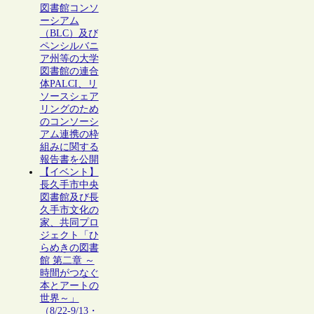
図書館コンソ
ーシアム
（BLC）及び
ペンシルバニ
ア州等の大学
図書館の連合
体PALCI、リ
ソースシェア
リングのため
のコンソーシ
アム連携の枠
組みに関する
報告書を公開
【イベント】
長久手市中央
図書館及び長
久手市文化の
家、共同プロ
ジェクト「ひ
らめきの図書
館 第二章 ～
時間がつなぐ
本とアートの
世界～」
（8/22-9/13・