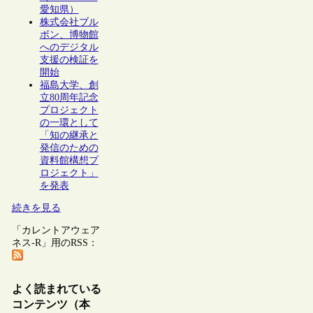
愛知県）
株式会社ブル
ボン、博物館
へのデジタル
支援の検証を
開始
福島大学、創
立80周年記念
プロジェクト
の一環として
「知の継承と
発信のための
資料館構想プ
ロジェクト」
を発表
続きを見る
「カレントアウェア
ネス-R」用のRSS：
よく読まれている
コンテンツ（本