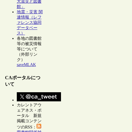
大震災と図書
館」
地震・災害 関
連情報（レフ
ァレンス協同
データベー
ス）
各地の図書館
等の被災情報
等について
（外部リン
ク）
saveMLAK
CAポータルにつ
いて
カレントアウ
ェアネス・ポ
ータル 新規
掲載コンテン
ツのRSS：