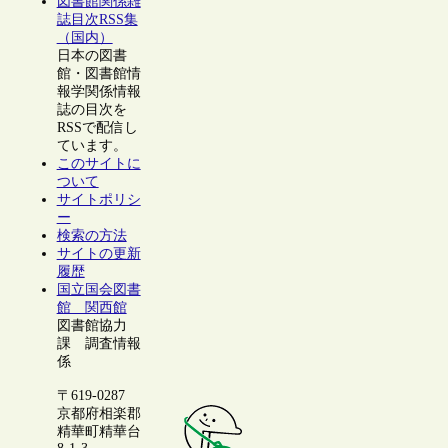
図書館関係雑
誌目次RSS集
（国内）
日本の図書
館・図書館情
報学関係情報
誌の目次を
RSSで配信し
ています。
このサイトに
ついて
サイトポリシ
ー
検索の方法
サイトの更新
履歴
国立国会図書
館 関西館
図書館協力
課 調査情報
係
〒619-0287
京都府相楽郡
精華町精華台