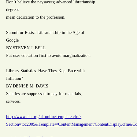
Don’t believe the naysayers; advanced librarianship
degrees
mean dedication to the profession.
Submit or Resist: Librarianship in the Age of
Google
BY STEVEN J. BELL
Put user education first to avoid marginalization.
Library Statistics: Have They Kept Pace with
Inflation?
BY DENISE M. DAVIS
Salaries are suppressed to pay for materials,
services.
http://www.ala.org/al_onlineTemplate.cfm?
Section=toc2005&Template=/ContentManagement/ContentDisplay.cfm&C