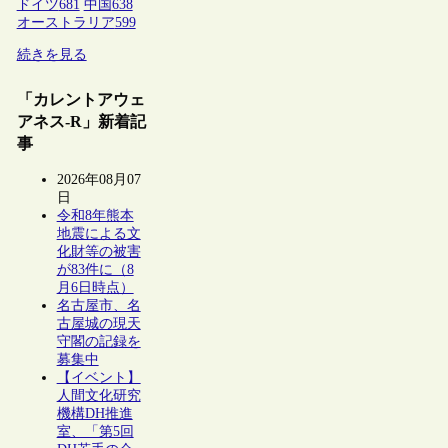
ドイツ
681
中国
638
オーストラリア
599
続きを見る
「カレントアウェ
アネス-R」新着記
事
2026年08月07
日
令和8年熊本
地震による文
化財等の被害
が83件に（8
月6日時点）
名古屋市、名
古屋城の現天
守閣の記録を
募集中
【イベント】
人間文化研究
機構DH推進
室、「第5回