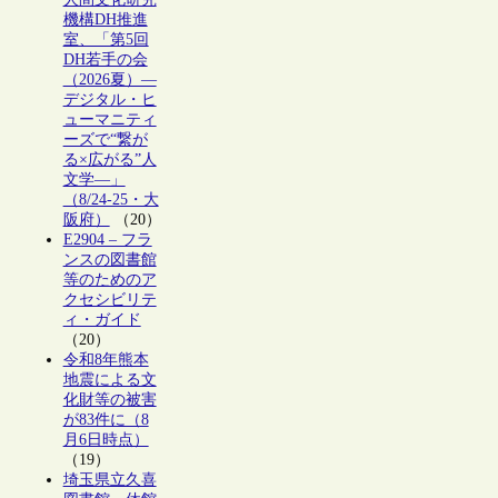
機構DH推進
室、「第5回
DH若手の会
（2026夏）―
デジタル・ヒ
ューマニティ
ーズで“繋が
る×広がる”人
文学―」
（8/24-25・大
阪府）
（20）
E2904 – フラ
ンスの図書館
等のためのア
クセシビリテ
ィ・ガイド
（20）
令和8年熊本
地震による文
化財等の被害
が83件に（8
月6日時点）
（19）
埼玉県立久喜