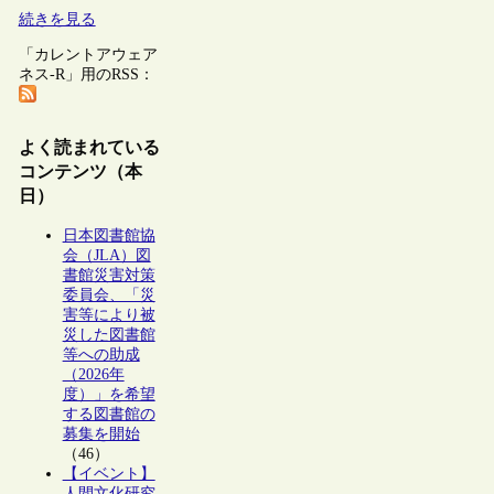
続きを見る
「カレントアウェア
ネス-R」用のRSS：
よく読まれている
コンテンツ（本
日）
日本図書館協
会（JLA）図
書館災害対策
委員会、「災
害等により被
災した図書館
等への助成
（2026年
度）」を希望
する図書館の
募集を開始
（46）
【イベント】
人間文化研究