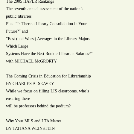
The 2005 HAPLR Rankings
The seventh annual assessment of the nation’s
public libraries.
Plus: “Is There a Library Consolidation in Your
Future?” and
“Best (and Worst) Averages in the Library Majors:
Which Large
Systems Have the Best Rookie Librarian Salaries?”
with MICHAEL McGRORTY
The Coming Crisis in Education for Librarianship
BY CHARLES A. SEAVEY
While we focus on filling LIS classrooms, who’s
ensuring there
will be professors behind the podium?
Why Your MLS and LTA Matter
BY TATIANA WEINSTEIN