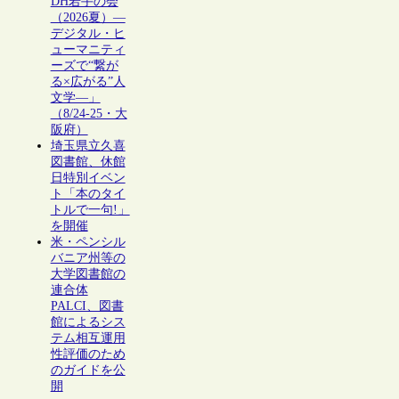
DH若手の会
（2026夏）―
デジタル・ヒ
ューマニティ
ーズで“繋が
る×広がる”人
文学―」
（8/24-25・大
阪府）
埼玉県立久喜
図書館、休館
日特別イベン
ト「本のタイ
トルで一句!」
を開催
米・ペンシル
バニア州等の
大学図書館の
連合体
PALCI、図書
館によるシス
テム相互運用
性評価のため
のガイドを公
開