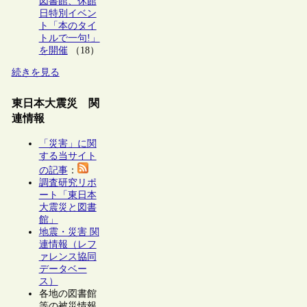
図書館、休館
日特別イベン
ト「本のタイ
トルで一句!」
を開催
（18）
続きを見る
東日本大震災 関
連情報
「災害」に関
する当サイト
の記事
：
調査研究リポ
ート「東日本
大震災と図書
館」
地震・災害 関
連情報（レフ
ァレンス協同
データベー
ス）
各地の図書館
等の被災情報