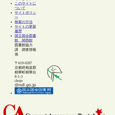
このサイトに
ついて
サイトポリシ
ー
検索の方法
サイトの更新
履歴
国立国会図書
館 関西館
図書館協力
課 調査情報
係
〒619-0287
京都府相楽郡
精華町精華台
8-1-3
chojo