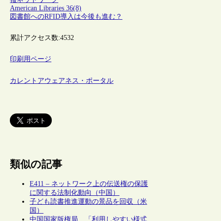
American Libraries 36(8)
図書館へのRFID導入は今後も進む？
累計アクセス数:
4532
印刷用ページ
カレントアウェアネス・ポータル
類似の記事
E411 – ネットワーク上の伝送権の保護
に関する法制化動向（中国）
子ども読書推進運動の景品を回収（米
国）
中国国家版権局、「利用しやすい様式