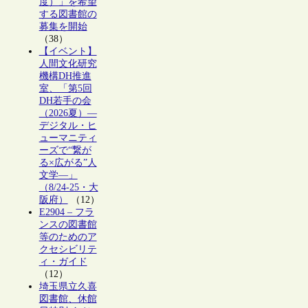
度）」を希望
する図書館の
募集を開始
（38）
【イベント】
人間文化研究
機構DH推進
室、「第5回
DH若手の会
（2026夏）―
デジタル・ヒ
ューマニティ
ーズで“繋が
る×広がる”人
文学―」
（8/24-25・大
阪府）
（12）
E2904 – フラ
ンスの図書館
等のためのア
クセシビリテ
ィ・ガイド
（12）
埼玉県立久喜
図書館、休館