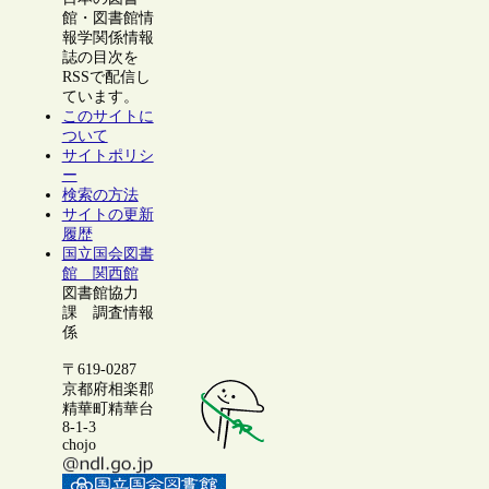
館・図書館情
報学関係情報
誌の目次を
RSSで配信し
ています。
このサイトに
ついて
サイトポリシ
ー
検索の方法
サイトの更新
履歴
国立国会図書
館 関西館
図書館協力
課 調査情報
係
〒619-0287
京都府相楽郡
精華町精華台
8-1-3
chojo