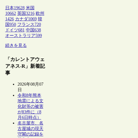
日本
19628
米国
10662
英国
3216
欧州
1426
カナダ
1069
韓
国
950
フランス
720
ドイツ
681
中国
638
オーストラリア
599
続きを見る
「カレントアウェ
アネス-R」新着記
事
2026年08月07
日
令和8年熊本
地震による文
化財等の被害
が83件に（8
月6日時点）
名古屋市、名
古屋城の現天
守閣の記録を