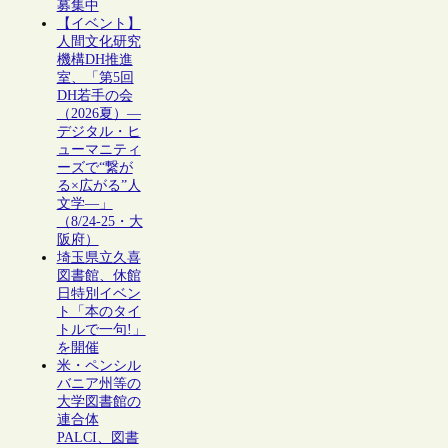
募集中
【イベント】
人間文化研究
機構DH推進
室、「第5回
DH若手の会
（2026夏）―
デジタル・ヒ
ューマニティ
ーズで“繋が
る×広がる”人
文学―」
（8/24-25・大
阪府）
埼玉県立久喜
図書館、休館
日特別イベン
ト「本のタイ
トルで一句!」
を開催
米・ペンシル
バニア州等の
大学図書館の
連合体
PALCI、図書