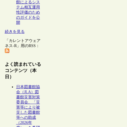
館によるシス
テム相互運用
性評価のため
のガイドを公
開
続きを見る
「カレントアウェア
ネス-R」用のRSS：
よく読まれている
コンテンツ（本
日）
日本図書館協
会（JLA）図
書館災害対策
委員会、「災
害等により被
災した図書館
等への助成
（2026年