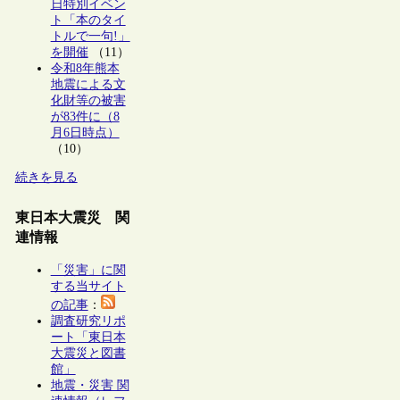
日特別イベン
ト「本のタイ
トルで一句!」
を開催
（11）
令和8年熊本
地震による文
化財等の被害
が83件に（8
月6日時点）
（10）
続きを見る
東日本大震災 関
連情報
「災害」に関
する当サイト
の記事
：
調査研究リポ
ート「東日本
大震災と図書
館」
地震・災害 関