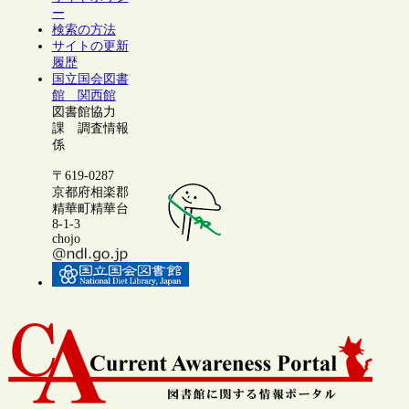
ー
検索の方法
サイトの更新
履歴
国立国会図書
館 関西館
図書館協力
課 調査情報
係
〒619-0287
京都府相楽郡
精華町精華台
8-1-3
chojo