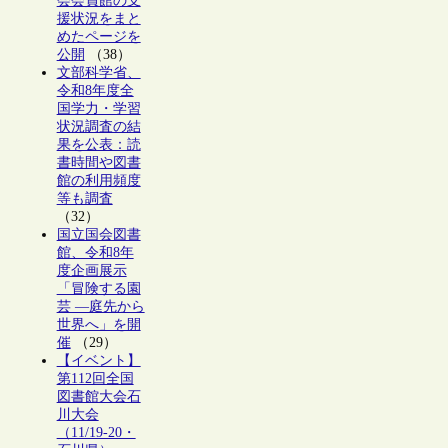
会会員館の支
援状況をまと
めたページを
公開
（38）
文部科学省、
令和8年度全
国学力・学習
状況調査の結
果を公表：読
書時間や図書
館の利用頻度
等も調査
（32）
国立国会図書
館、令和8年
度企画展示
「冒険する園
芸 ―庭先から
世界へ」を開
催
（29）
【イベント】
第112回全国
図書館大会石
川大会
（11/19-20・