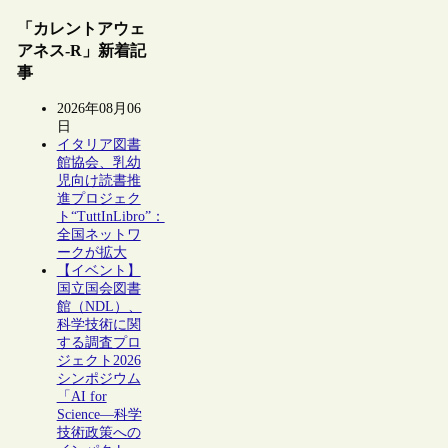
「カレントアウェ
アネス-R」新着記
事
2026年08月06
日
イタリア図書
館協会、乳幼
児向け読書推
進プロジェク
ト“TuttInLibro”：
全国ネットワ
ークが拡大
【イベント】
国立国会図書
館（NDL）、
科学技術に関
する調査プロ
ジェクト2026
シンポジウム
「AI for
Science―科学
技術政策への