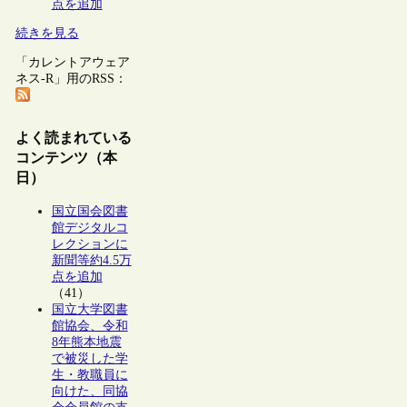
点を追加
続きを見る
「カレントアウェア
ネス-R」用のRSS：
よく読まれている
コンテンツ（本
日）
国立国会図書
館デジタルコ
レクションに
新聞等約4.5万
点を追加
（41）
国立大学図書
館協会、令和
8年熊本地震
で被災した学
生・教職員に
向けた、同協