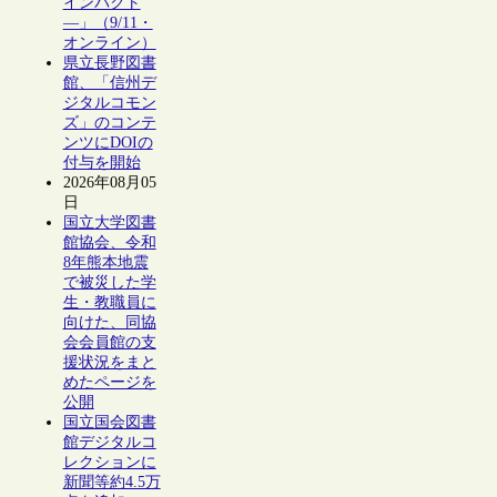
インパクト
―」（9/11・
オンライン）
県立長野図書
館、「信州デ
ジタルコモン
ズ」のコンテ
ンツにDOIの
付与を開始
2026年08月05
日
国立大学図書
館協会、令和
8年熊本地震
で被災した学
生・教職員に
向けた、同協
会会員館の支
援状況をまと
めたページを
公開
国立国会図書
館デジタルコ
レクションに
新聞等約4.5万