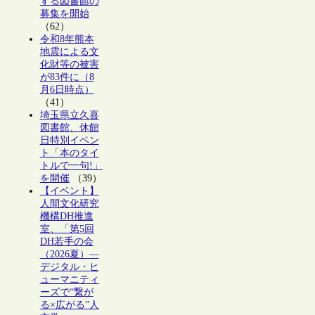
する図書館の
募集を開始
（62）
令和8年熊本
地震による文
化財等の被害
が83件に（8
月6日時点）
（41）
埼玉県立久喜
図書館、休館
日特別イベン
ト「本のタイ
トルで一句!」
を開催
（39）
【イベント】
人間文化研究
機構DH推進
室、「第5回
DH若手の会
（2026夏）―
デジタル・ヒ
ューマニティ
ーズで“繋が
る×広がる”人