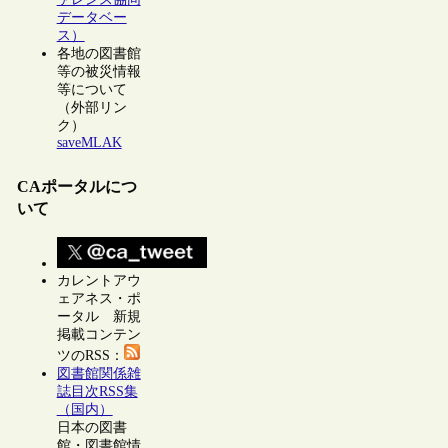
データベー
ス）
各地の図書館
等の被災情報
等について
（外部リン
ク）
saveMLAK
CAポータルにつ
いて
カレントアウ
ェアネス・ポ
ータル 新規
掲載コンテン
ツのRSS：
図書館関係雑
誌目次RSS集
（国内）
日本の図書
館・図書館情