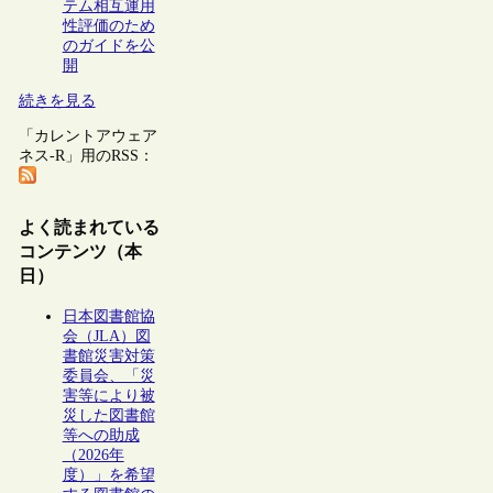
テム相互運用
性評価のため
のガイドを公
開
続きを見る
「カレントアウェア
ネス-R」用のRSS：
よく読まれている
コンテンツ（本
日）
日本図書館協
会（JLA）図
書館災害対策
委員会、「災
害等により被
災した図書館
等への助成
（2026年
度）」を希望