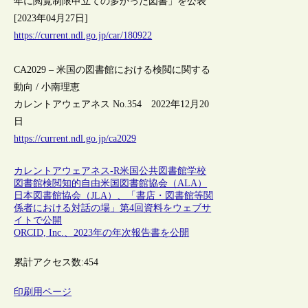
年に閲覧制限申立ての多かった図書」を公表
[2023年04月27日]
https://current.ndl.go.jp/car/180922
CA2029 – 米国の図書館における検閲に関する
動向 / 小南理恵
カレントアウェアネス No.354 2022年12月20
日
https://current.ndl.go.jp/ca2029
カレントアウェアネス-R
米国
公共図書館
学校
図書館
検閲
知的自由
米国図書館協会（ALA）
日本図書館協会（JLA）、「書店・図書館等関
係者における対話の場」第4回資料をウェブサ
イトで公開
ORCID, Inc.、2023年の年次報告書を公開
累計アクセス数:
454
印刷用ページ