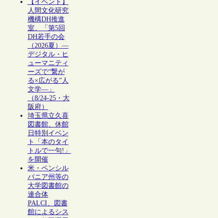
【イベント】
人間文化研究
機構DH推進
室、「第5回
DH若手の会
（2026夏）―
デジタル・ヒ
ューマニティ
ーズで“繋が
る×広がる”人
文学―」
（8/24-25・大
阪府）
埼玉県立久喜
図書館、休館
日特別イベン
ト「本のタイ
トルで一句!」
を開催
米・ペンシル
バニア州等の
大学図書館の
連合体
PALCI、図書
館によるシス