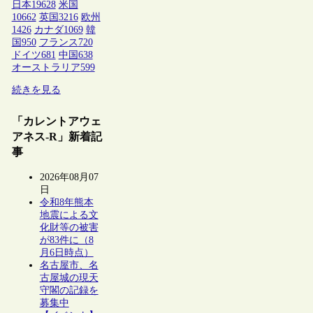
日本
19628
米国
10662
英国
3216
欧州
1426
カナダ
1069
韓
国
950
フランス
720
ドイツ
681
中国
638
オーストラリア
599
続きを見る
「カレントアウェ
アネス-R」新着記
事
2026年08月07
日
令和8年熊本
地震による文
化財等の被害
が83件に（8
月6日時点）
名古屋市、名
古屋城の現天
守閣の記録を
募集中