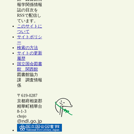
報学関係情報
誌の目次を
RSSで配信し
ています。
このサイトに
ついて
サイトポリシ
ー
検索の方法
サイトの更新
履歴
国立国会図書
館 関西館
図書館協力
課 調査情報
係
〒619-0287
京都府相楽郡
精華町精華台
8-1-3
chojo