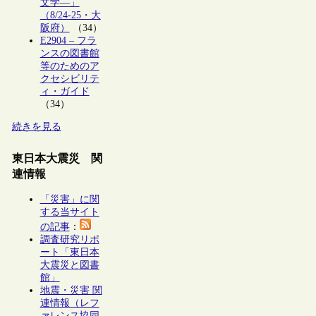
文学―」
（8/24-25・大
阪府）
（34）
E2904 – フラ
ンスの図書館
等のためのア
クセシビリテ
ィ・ガイド
（34）
続きを見る
東日本大震災 関
連情報
「災害」に関
する当サイト
の記事
：
調査研究リポ
ート「東日本
大震災と図書
館」
地震・災害 関
連情報（レフ
ァレンス協同