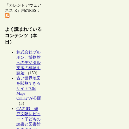
「カレントアウェア
ネス-R」用のRSS：
よく読まれている
コンテンツ（本
日）
株式会社ブル
ボン、博物館
へのデジタル
支援の検証を
開始
（150）
古い世界地図
を閲覧できる
サイト“Old
Maps
Online”が公開
（5）
CA2103 – 研
究文献レビュ
ー：子どもの
読書と図書館