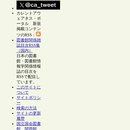
カレントアウ
ェアネス・ポ
ータル 新規
掲載コンテン
ツのRSS：
図書館関係雑
誌目次RSS集
（国内）
日本の図書
館・図書館情
報学関係情報
誌の目次を
RSSで配信し
ています。
このサイトに
ついて
サイトポリシ
ー
検索の方法
サイトの更新
履歴
国立国会図書
館 関西館