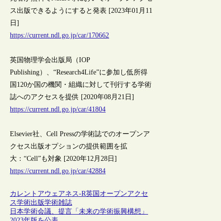
ス出版できるようにすると発表 [2023年01月11
日]
https://current.ndl.go.jp/car/170662
英国物理学会出版局（IOP
Publishing）、“Research4Life”に参加し低所得
国120か国の機関・組織に対して刊行する学術
誌へのアクセスを提供 [2020年08月21日]
https://current.ndl.go.jp/car/41804
Elsevier社、Cell Pressの学術誌でのオープンア
クセス出版オプションの提供範囲を拡
大：“Cell”も対象 [2020年12月28日]
https://current.ndl.go.jp/car/42884
カレントアウェアネス-R
英国
オープンアクセ
ス
学術出版
学術雑誌
日本学術会議、提言「未来の学術振興構想」
2023年版を公表