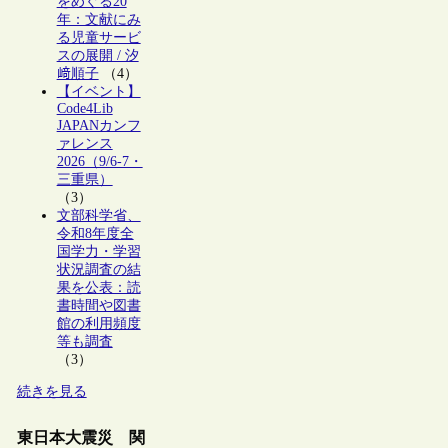
をめぐる20
年：文献にみ
る児童サービ
スの展開 / 汐
﨑順子
（4）
【イベント】
Code4Lib
JAPANカンフ
ァレンス
2026（9/6-7・
三重県）
（3）
文部科学省、
令和8年度全
国学力・学習
状況調査の結
果を公表：読
書時間や図書
館の利用頻度
等も調査
（3）
続きを見る
東日本大震災 関