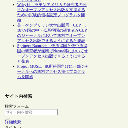
Wiley社、ラテンアメリカの研究者の公
平なオープンアクセス出版を支援する
ための試験的価格設定プログラムを開
始
英・ケンブリッジ大学出版局（CUP）、
107か国の中・低所得国の研究者がCUP
のジャーナルにおいて無料でオープン
アクセス出版できるようにすると発表
Springer Nature社、低所得国と低中所得
国の研究者が無料でNature等においてオ
ープンアクセス出版できるようにする
と発表
Project MUSE、低所得国向けに一部ジャ
ーナルへの無料アクセス提供プログラ
ムを開始
サイト内検索
検索フォーム
詳細検索
タイトル