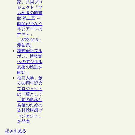
家、共同プロ
ジェクト「ひ
らめきの図書
館 第二章 ～
時間がつなぐ
本とアートの
世界～」
（8/22-9/13・
愛知県）
株式会社ブル
ボン、博物館
へのデジタル
支援の検証を
開始
福島大学、創
立80周年記念
プロジェクト
の一環として
「知の継承と
発信のための
資料館構想プ
ロジェクト」
を発表
続きを見る