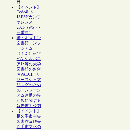
日
【イベント】
Code4Lib
JAPANカンフ
ァレンス
2026（9/6-7・
三重県）
米・ボストン
図書館コンソ
ーシアム
（BLC）及び
ペンシルバニ
ア州等の大学
図書館の連合
体PALCI、リ
ソースシェア
リングのため
のコンソーシ
アム連携の枠
組みに関する
報告書を公開
【イベント】
長久手市中央
図書館及び長
久手市文化の