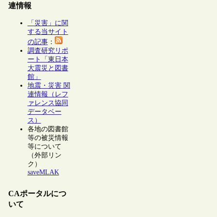
連情報
「災害」に関
する当サイト
の記事
：
調査研究リポ
ート「東日本
大震災と図書
館」
地震・災害 関
連情報（レフ
ァレンス協同
データベー
ス）
各地の図書館
等の被災情報
等について
（外部リン
ク）
saveMLAK
CAポータルにつ
いて