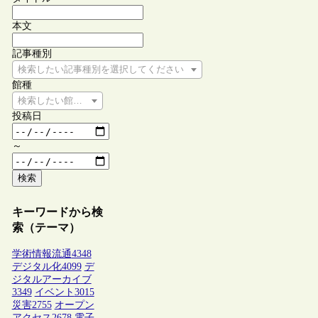
本文
記事種別
検索したい記事種別を選択してください
館種
検索したい館種を選択してください
投稿日
～
検索
キーワードから検
索（テーマ）
学術情報流通
4348
デジタル化
4099
デ
ジタルアーカイブ
3349
イベント
3015
災害
2755
オープン
アクセス
2678
電子