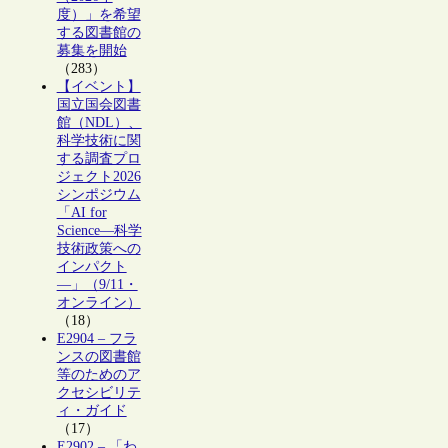
度）」を希望
する図書館の
募集を開始
（283）
【イベント】
国立国会図書
館（NDL）、
科学技術に関
する調査プロ
ジェクト2026
シンポジウム
「AI for
Science―科学
技術政策への
インパクト
―」（9/11・
オンライン）
（18）
E2904 – フラ
ンスの図書館
等のためのア
クセシビリテ
ィ・ガイド
（17）
E2902 – 「わ