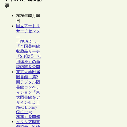
事
2026年08月06
日
国立アートリ
サーチセンタ
ー
（NCAR）、
「全国美術館
収蔵品サーチ
「SHŪZŌ」活
用講座」の鼎
談内容を公開
東京大学附属
図書館、第2
回デジタル図
書館コンペテ
ィション「東
大図書館をデ
ザインせよ！
Next Library
Challenge
2030」を開催
イタリア図書
館協会、乳幼