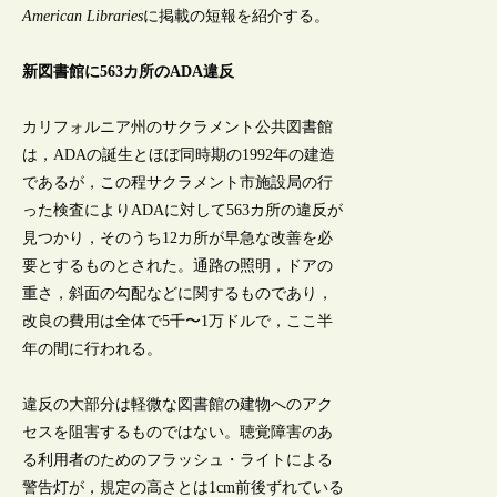
American Libraries
に掲載の短報を紹介する。
新図書館に563カ所のADA違反
カリフォルニア州のサクラメント公共図書館
は，ADAの誕生とほぼ同時期の1992年の建造
であるが，この程サクラメント市施設局の行
った検査によりADAに対して563カ所の違反が
見つかり，そのうち12カ所が早急な改善を必
要とするものとされた。通路の照明，ドアの
重さ，斜面の勾配などに関するものであり，
改良の費用は全体で5千〜1万ドルで，ここ半
年の間に行われる。
違反の大部分は軽微な図書館の建物へのアク
セスを阻害するものではない。聴覚障害のあ
る利用者のためのフラッシュ・ライトによる
警告灯が，規定の高さとは1cm前後ずれている