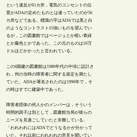
という違反が61カ所，電気のコンセントの位
置がADAの定めたものとは違っていたのが56
カ所などである。標識の字はADAでは黒と白
のようなコントラストの強いものを望んでい
るが，この図書館ではベージュとか暗い青緑
とか藤色とかであった。この元のものは10万
ドルほどかかったと言われている。
この6階建の図書館は1980年代の中頃に設計さ
れ，州の当時の障害者に関する規定を満たし
ていた。ADAが署名されたのは1990年で，そ
の時はすでに建築中であった。
障害者団体の何人かのメンバーは，そういう
時間的因子は別として，図書館当局が彼らの
ニーズを見過ごしていたと非難している。
「われわれにはADAでどうなるかが分かって
いた。それ以前にわれわれの意見を聞いてい