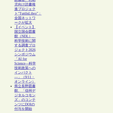
児向け読書推
進プロジェク
ト“TuttInLibro”：
全国ネットワ
ークが拡大
【イベント】
国立国会図書
館（NDL）、
科学技術に関
する調査プロ
ジェクト2026
シンポジウム
「AI for
Science―科学
技術政策への
インパクト
―」（9/11・
オンライン）
県立長野図書
館、「信州デ
ジタルコモン
ズ」のコンテ
ンツにDOIの
付与を開始