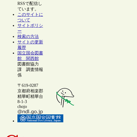
RSSで配信し
ています。
このサイトに
ついて
サイトポリシ
ー
検索の方法
サイトの更新
履歴
国立国会図書
館 関西館
図書館協力
課 調査情報
係
〒619-0287
京都府相楽郡
精華町精華台
8-1-3
chojo