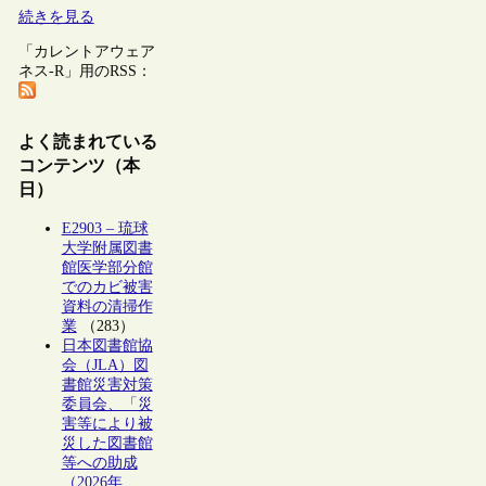
続きを見る
「カレントアウェア
ネス-R」用のRSS：
よく読まれている
コンテンツ（本
日）
E2903 – 琉球
大学附属図書
館医学部分館
でのカビ被害
資料の清掃作
業
（283）
日本図書館協
会（JLA）図
書館災害対策
委員会、「災
害等により被
災した図書館
等への助成
（2026年