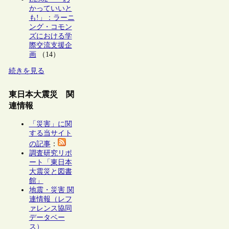
かっていいと
も!」：ラーニ
ング・コモン
ズにおける学
際交流支援企
画
（14）
続きを見る
東日本大震災 関
連情報
「災害」に関
する当サイト
の記事
：
調査研究リポ
ート「東日本
大震災と図書
館」
地震・災害 関
連情報（レフ
ァレンス協同
データベー
ス）