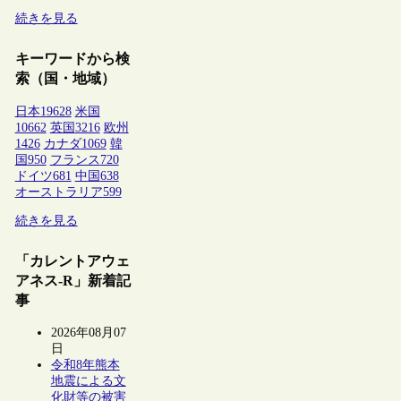
続きを見る
キーワードから検
索（国・地域）
日本
19628
米国
10662
英国
3216
欧州
1426
カナダ
1069
韓
国
950
フランス
720
ドイツ
681
中国
638
オーストラリア
599
続きを見る
「カレントアウェ
アネス-R」新着記
事
2026年08月07
日
令和8年熊本
地震による文
化財等の被害