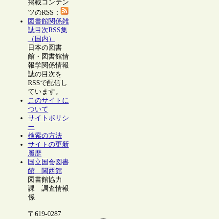
掲載コンテン
ツのRSS：
図書館関係雑
誌目次RSS集
（国内）
日本の図書
館・図書館情
報学関係情報
誌の目次を
RSSで配信し
ています。
このサイトに
ついて
サイトポリシ
ー
検索の方法
サイトの更新
履歴
国立国会図書
館 関西館
図書館協力
課 調査情報
係
〒619-0287