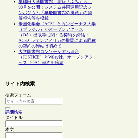
早稲田大学図書館、館報「ふみくら」
98号を公開：システム共同運用記念シ
ンポジウム「早慶図書館の挑戦」の開
催報告等を掲載
米国化学会（ACS）とカンピーナス大学
（ブラジル）がオープンアクセス
（OA）出版等に関する契約を締結：
ACSとラテンアメリカの機関による同種
の契約の締結は初めて
大学図書館コンソーシアム連合
（JUSTICE）とWiley社、オープンアク
セス（OA）契約を締結
サイト内検索
検索フォーム
詳細検索
タイトル
本文