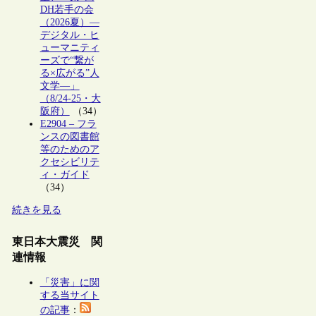
DH若手の会
（2026夏）―
デジタル・ヒ
ューマニティ
ーズで“繋が
る×広がる”人
文学―」
（8/24-25・大
阪府）
（34）
E2904 – フラ
ンスの図書館
等のためのア
クセシビリテ
ィ・ガイド
（34）
続きを見る
東日本大震災 関
連情報
「災害」に関
する当サイト
の記事
：