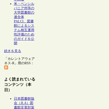
米・ペンシル
バニア州等の
大学図書館の
連合体
PALCI、図書
館によるシス
テム相互運用
性評価のため
のガイドを公
開
続きを見る
「カレントアウェア
ネス-R」用のRSS：
よく読まれている
コンテンツ（本
日）
日本図書館協
会（JLA）図
書館災害対策