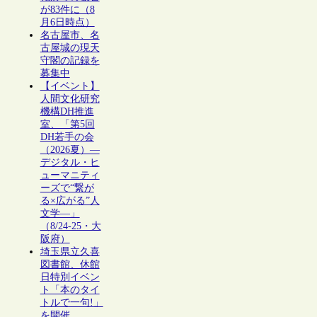
が83件に（8
月6日時点）
名古屋市、名
古屋城の現天
守閣の記録を
募集中
【イベント】
人間文化研究
機構DH推進
室、「第5回
DH若手の会
（2026夏）―
デジタル・ヒ
ューマニティ
ーズで“繋が
る×広がる”人
文学―」
（8/24-25・大
阪府）
埼玉県立久喜
図書館、休館
日特別イベン
ト「本のタイ
トルで一句!」
を開催