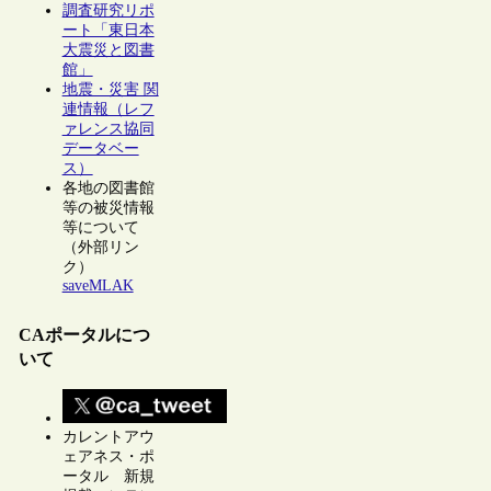
調査研究リポ
ート「東日本
大震災と図書
館」
地震・災害 関
連情報（レフ
ァレンス協同
データベー
ス）
各地の図書館
等の被災情報
等について
（外部リン
ク）
saveMLAK
CAポータルにつ
いて
カレントアウ
ェアネス・ポ
ータル 新規