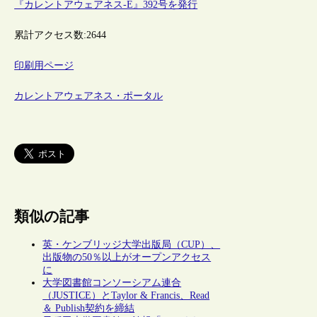
『カレントアウェアネス-E』392号を発行
累計アクセス数:
2644
印刷用ページ
カレントアウェアネス・ポータル
類似の記事
英・ケンブリッジ大学出版局（CUP）、
出版物の50％以上がオープンアクセス
に
大学図書館コンソーシアム連合
（JUSTICE）とTaylor & Francis、Read
＆ Publish契約を締結