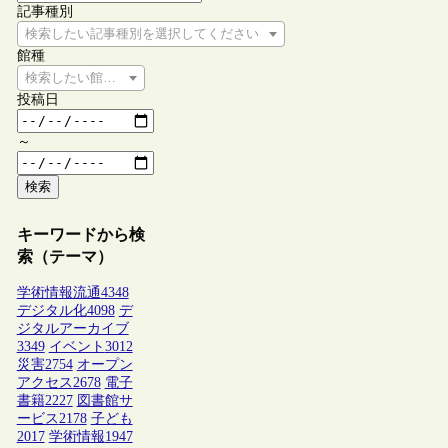
記事種別
検索したい記事種別を選択してください
館種
検索したい館種を選択してください
投稿日
～
検索
キーワードから検
索（テーマ）
学術情報流通
4348
デジタル化
4098
デ
ジタルアーカイブ
3349
イベント
3012
災害
2754
オープン
アクセス
2678
電子
書籍
2227
図書館サ
ービス
2178
子ども
2017
学術情報
1947