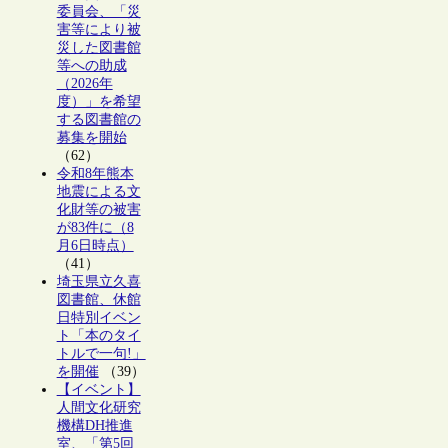
委員会、「災
害等により被
災した図書館
等への助成
（2026年
度）」を希望
する図書館の
募集を開始
（62）
令和8年熊本
地震による文
化財等の被害
が83件に（8
月6日時点）
（41）
埼玉県立久喜
図書館、休館
日特別イベン
ト「本のタイ
トルで一句!」
を開催
（39）
【イベント】
人間文化研究
機構DH推進
室、「第5回