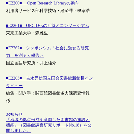
■E2260■ Open Research Libraryの動向
利用者サービス部科学技術・経済課・榎孝浩
■E2261■ ORCIDへの期待とコンソーシアム
東京工業大学・森雅生
■E2262■ シンポジウム「社会に魅せる研究
力」を測る＜報告＞
国立国語研究所・井上雄介
■E2263■ 吉永元信国立国会図書館新館長イン
タビュー
編集・聞き手：関西館図書館協力課調査情報
係
お知らせ
『地域の拠点形成を意図した図書館の施設と
機能』（図書館調査研究リポートNo.18）を公
開しました。