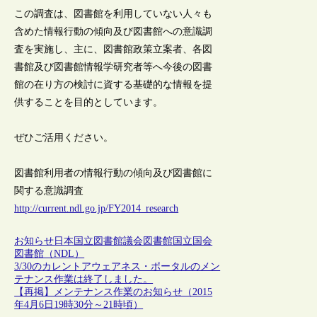
この調査は、図書館を利用していない人々も
含めた情報行動の傾向及び図書館への意識調
査を実施し、主に、図書館政策立案者、各図
書館及び図書館情報学研究者等へ今後の図書
館の在り方の検討に資する基礎的な情報を提
供することを目的としています。
ぜひご活用ください。
図書館利用者の情報行動の傾向及び図書館に
関する意識調査
http://current.ndl.go.jp/FY2014_research
お知らせ
日本
国立図書館
議会図書館
国立国会
図書館（NDL）
3/30のカレントアウェアネス・ポータルのメン
テナンス作業は終了しました。
【再掲】メンテナンス作業のお知らせ（2015
年4月6日19時30分～21時頃）