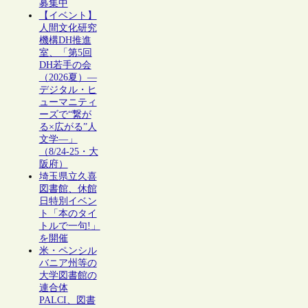
募集中
【イベント】
人間文化研究
機構DH推進
室、「第5回
DH若手の会
（2026夏）―
デジタル・ヒ
ューマニティ
ーズで“繋が
る×広がる”人
文学―」
（8/24-25・大
阪府）
埼玉県立久喜
図書館、休館
日特別イベン
ト「本のタイ
トルで一句!」
を開催
米・ペンシル
バニア州等の
大学図書館の
連合体
PALCI、図書