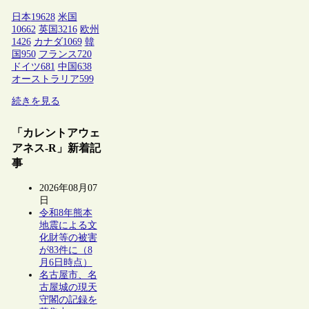
日本
19628
米国
10662
英国
3216
欧州
1426
カナダ
1069
韓
国
950
フランス
720
ドイツ
681
中国
638
オーストラリア
599
続きを見る
「カレントアウェ
アネス-R」新着記
事
2026年08月07
日
令和8年熊本
地震による文
化財等の被害
が83件に（8
月6日時点）
名古屋市、名
古屋城の現天
守閣の記録を