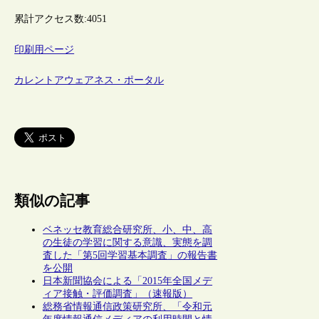
累計アクセス数:
4051
印刷用ページ
カレントアウェアネス・ポータル
類似の記事
ベネッセ教育総合研究所、小、中、高
の生徒の学習に関する意識、実態を調
査した「第5回学習基本調査」の報告書
を公開
日本新聞協会による「2015年全国メデ
ィア接触・評価調査」（速報版）
総務省情報通信政策研究所、「令和元