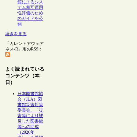
館によるシス
テム相互運用
性評価のため
のガイドを公
開
続きを見る
「カレントアウェア
ネス-R」用のRSS：
よく読まれている
コンテンツ（本
日）
日本図書館協
会（JLA）図
書館災害対策
委員会、「災
害等により被
災した図書館
等への助成
（2026年