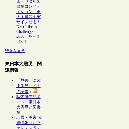
回デジタル図
書館コンペテ
ィション「東
大図書館をデ
ザインせよ！
Next Library
Challenge
2030」を開催
（93）
続きを見る
東日本大震災 関
連情報
「災害」に関
する当サイト
の記事
：
調査研究リポ
ート「東日本
大震災と図書
館」
地震・災害 関
連情報（レフ
ァレンス協同