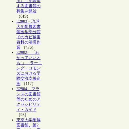
度）」を希望
する図書館の
募集を開始
（619）
E2903 – 琉球
大学附属図書
館医学部分館
でのカビ被害
資料の清掃作
業
（476）
E2902 – 「わ
かっていいと
も!」：ラーニ
ング・コモン
ズにおける学
際交流支援企
画
（112）
E2904 – フラ
ンスの図書館
等のためのア
クセシビリテ
ィ・ガイド
（93）
東京大学附属
図書館、第2