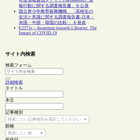
年度情報通信メディアの利用時間と情
報行動に関する調査報告書」を公表
国立青少年教育振興機構、「高校生の
生活と意識に関する調査報告書-日本・
米国・中国・韓国の比較-」を発表
E2371e – Awareness towards Libraries: The
Impact of COVID-19
サイト内検索
検索フォーム
詳細検索
タイトル
本文
記事種別
検索したい記事種別を選択してください
館種
検索したい館種を選択してください
投稿日