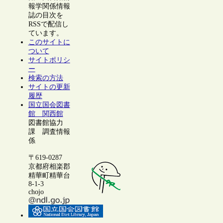
報学関係情報
誌の目次を
RSSで配信し
ています。
このサイトに
ついて
サイトポリシ
ー
検索の方法
サイトの更新
履歴
国立国会図書
館 関西館
図書館協力
課 調査情報
係
〒619-0287
京都府相楽郡
精華町精華台
8-1-3
chojo