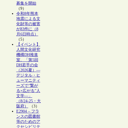
募集を開始
（9）
令和8年熊本
地震による文
化財等の被害
が83件に（8
月6日時点）
（5）
【イベント】
人間文化研究
機構DH推進
室、「第5回
DH若手の会
（2026夏）―
デジタル・ヒ
ューマニティ
ーズで“繋が
る×広がる”人
文学―」
（8/24-25・大
阪府）
（3）
E2904 – フラ
ンスの図書館
等のためのア
クセシビリテ