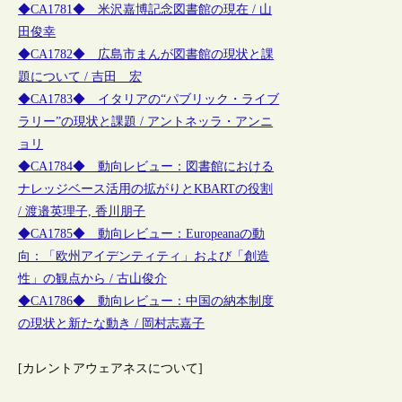
◆CA1781◆ 米沢嘉博記念図書館の現在 / 山
田俊幸
◆CA1782◆ 広島市まんが図書館の現状と課
題について / 吉田 宏
◆CA1783◆ イタリアの“パブリック・ライブ
ラリー”の現状と課題 / アントネッラ・アンニ
ョリ
◆CA1784◆ 動向レビュー：図書館における
ナレッジベース活用の拡がりとKBARTの役割
/ 渡邉英理子, 香川朋子
◆CA1785◆ 動向レビュー：Europeanaの動
向：「欧州アイデンティティ」および「創造
性」の観点から / 古山俊介
◆CA1786◆ 動向レビュー：中国の納本制度
の現状と新たな動き / 岡村志嘉子
[カレントアウェアネスについて]