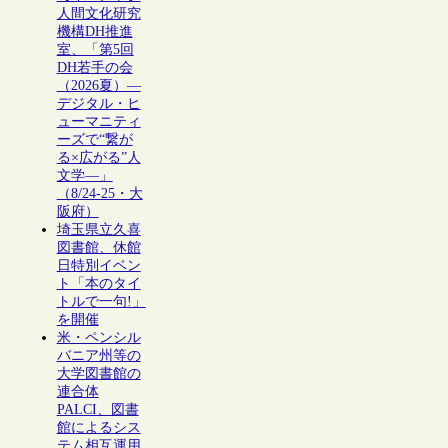
人間文化研究
機構DH推進
室、「第5回
DH若手の会
（2026夏）―
デジタル・ヒ
ューマニティ
ーズで“繋が
る×広がる”人
文学―」
（8/24-25・大
阪府）
埼玉県立久喜
図書館、休館
日特別イベン
ト「本のタイ
トルで一句!」
を開催
米・ペンシル
バニア州等の
大学図書館の
連合体
PALCI、図書
館によるシス
テム相互運用