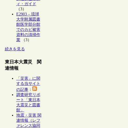
ィ・ガイド
（3）
E2903 – 琉球
大学附属図書
館医学部分館
でのカビ被害
資料の清掃作
業
（3）
続きを見る
東日本大震災 関
連情報
「災害」に関
する当サイト
の記事
：
調査研究リポ
ート「東日本
大震災と図書
館」
地震・災害 関
連情報（レフ
ァレンス協同