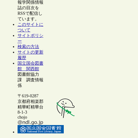
報学関係情報
誌の目次を
RSSで配信し
ています。
このサイトに
ついて
サイトポリシ
ー
検索の方法
サイトの更新
履歴
国立国会図書
館 関西館
図書館協力
課 調査情報
係
〒619-0287
京都府相楽郡
精華町精華台
8-1-3
chojo