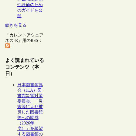
性評価のため
のガイドを公
開
続きを見る
「カレントアウェア
ネス-R」用のRSS：
よく読まれている
コンテンツ（本
日）
日本図書館協
会（JLA）図
書館災害対策
委員会、「災
害等により被
災した図書館
等への助成
（2026年
度）」を希望
する図書館の