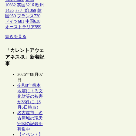
10662
英国
3216
欧州
1426
カナダ
1069
韓
国
950
フランス
720
ドイツ
681
中国
638
オーストラリア
599
続きを見る
「カレントアウェ
アネス-R」新着記
事
2026年08月07
日
令和8年熊本
地震による文
化財等の被害
が83件に（8
月6日時点）
名古屋市、名
古屋城の現天
守閣の記録を
募集中
【イベント】