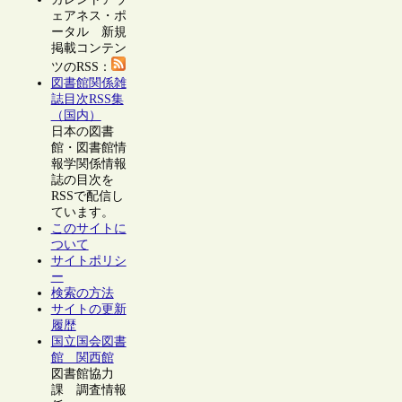
ェアネス・ポ
ータル 新規
掲載コンテン
ツのRSS：
図書館関係雑
誌目次RSS集
（国内）
日本の図書
館・図書館情
報学関係情報
誌の目次を
RSSで配信し
ています。
このサイトに
ついて
サイトポリシ
ー
検索の方法
サイトの更新
履歴
国立国会図書
館 関西館
図書館協力
課 調査情報