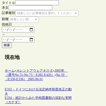
タイトル
本文
記事種別
検索したい記事種別を選択してください
館種
検索したい館種を選択してください
投稿日
～
検索
現在地
ホーム
»
カレントアウェアネス-E
»
2005年
（通号No.51-No.73：E282-E426）
»
No.59
（E330-E336） 2005.06.01
E332 – ドイツにおける法定納本制度改正の動
き
E334 – 統計からみた学校図書館の深刻な実態
（カナダ）