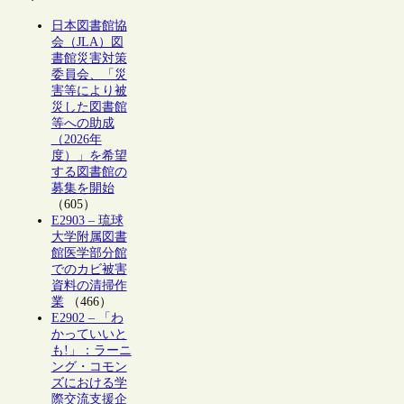
日本図書館協
会（JLA）図
書館災害対策
委員会、「災
害等により被
災した図書館
等への助成
（2026年
度）」を希望
する図書館の
募集を開始
（605）
E2903 – 琉球
大学附属図書
館医学部分館
でのカビ被害
資料の清掃作
業
（466）
E2902 – 「わ
かっていいと
も!」：ラーニ
ング・コモン
ズにおける学
際交流支援企