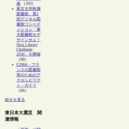
画
（103）
東京大学附属
図書館、第2
回デジタル図
書館コンペテ
ィション「東
大図書館をデ
ザインせよ！
Next Library
Challenge
2030」を開催
（90）
E2904 – フラ
ンスの図書館
等のためのア
クセシビリテ
ィ・ガイド
（84）
続きを見る
東日本大震災 関
連情報