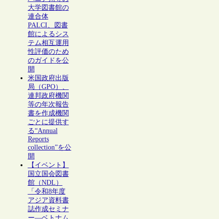
大学図書館の
連合体
PALCI、図書
館によるシス
テム相互運用
性評価のため
のガイドを公
開
米国政府出版
局（GPO）、
連邦政府機関
等の年次報告
書を作成機関
ごとに提供す
る“Annual
Reports
collection”を公
開
【イベント】
国立国会図書
館（NDL）
「令和8年度
アジア資料書
誌作成セミナ
ー―ベトナム