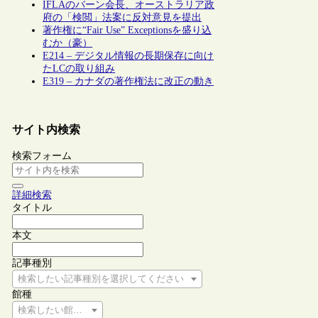
IFLAのバーン会長、オーストラリア政
府の「検閲」法案に反対意見を提出
著作権に“Fair Use” Exceptionsを盛り込
むか（豪）
E214 – デジタル情報の長期保存に向け
たLCの取り組み
E319 – カナダの著作権法に改正の動き
サイト内検索
検索フォーム
詳細検索
タイトル
本文
記事種別
検索したい記事種別を選択してください
館種
検索したい館種を選択してください