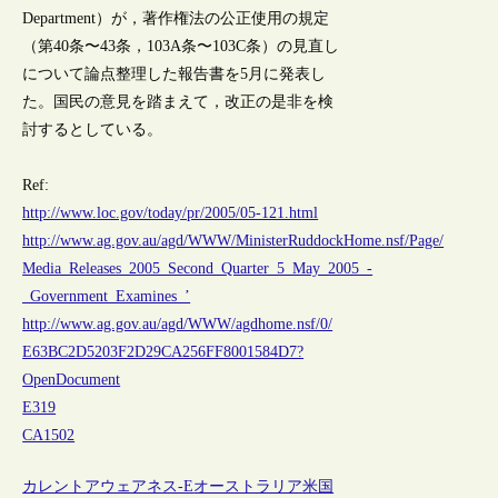
Department）が，著作権法の公正使用の規定
（第40条〜43条，103A条〜103C条）の見直し
について論点整理した報告書を5月に発表し
た。国民の意見を踏まえて，改正の是非を検
討するとしている。
Ref:
http://www.loc.gov/today/pr/2005/05-121.html
http://www.ag.gov.au/agd/WWW/MinisterRuddockHome.nsf/Page/
Media_Releases_2005_Second_Quarter_5_May_2005_-
_Government_Examines_’
http://www.ag.gov.au/agd/WWW/agdhome.nsf/0/
E63BC2D5203F2D29CA256FF8001584D7?
OpenDocument
E319
CA1502
カレントアウェアネス-E
オーストラリア
米国