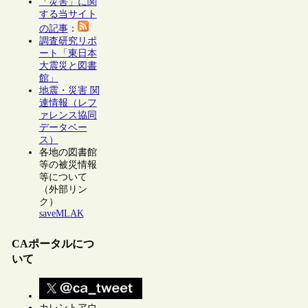
「災害」に関
する当サイト
の記事
：
調査研究リポ
ート「東日本
大震災と図書
館」
地震・災害 関
連情報（レフ
ァレンス協同
データベー
ス）
各地の図書館
等の被災情報
等について
（外部リン
ク）
saveMLAK
CAポータルにつ
いて
カレントアウ