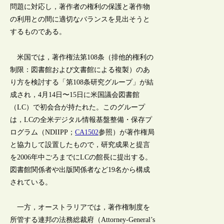
問題に対応し，著作者の権利の保護と著作物
の利用との間に適切なバランスを見出そうと
するものである。
米国では，著作権法第108条（排他的権利の
制限：図書館および文書館による複製）のあ
り方を検討する「第108条研究グループ」が結
成され，4月14日〜15日に米国議会図書館
（LC）で初会合が持たれた。このグループ
は，LCの全米デジタル情報基盤整備・保存プ
ログラム（NDIIPP；
CA1502
参照）が著作権局
と協力して設置したもので，研究成果と提言
を2006年中ごろまでにLCの館長に提出する。
図書館関係者や出版関係者など19名から構成
されている。
一方，オーストラリアでは，著作権制度を
所管する連邦の法務総裁府（Attorney-General’s