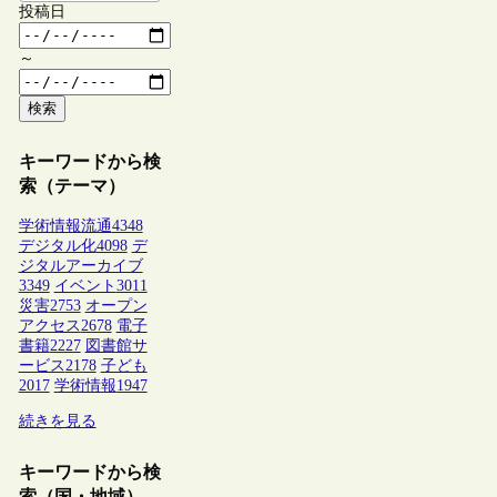
投稿日
～
検索
キーワードから検
索（テーマ）
学術情報流通
4348
デジタル化
4098
デ
ジタルアーカイブ
3349
イベント
3011
災害
2753
オープン
アクセス
2678
電子
書籍
2227
図書館サ
ービス
2178
子ども
2017
学術情報
1947
続きを見る
キーワードから検
索（国・地域）