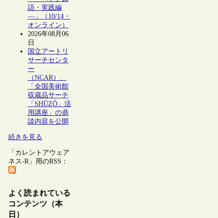
語・実践編
―」（10/14・
オンライン）
2026年08月06
日
国立アートリ
サーチセンタ
ー
（NCAR）、
「全国美術館
収蔵品サーチ
「SHŪZŌ」活
用講座」の鼎
談内容を公開
続きを見る
「カレントアウェア
ネス-R」用のRSS：
よく読まれている
コンテンツ（本
日）