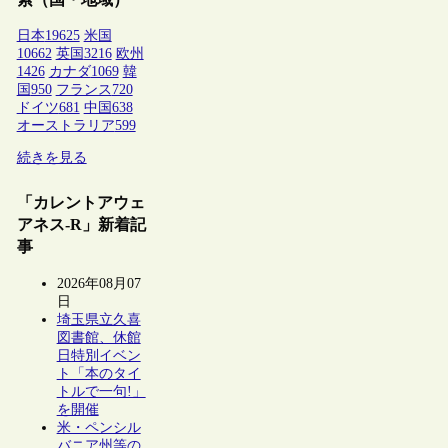
日本
19625
米国
10662
英国
3216
欧州
1426
カナダ
1069
韓
国
950
フランス
720
ドイツ
681
中国
638
オーストラリア
599
続きを見る
「カレントアウェ
アネス-R」新着記
事
2026年08月07
日
埼玉県立久喜
図書館、休館
日特別イベン
ト「本のタイ
トルで一句!」
を開催
米・ペンシル
バニア州等の