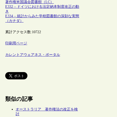
著作権
米国議会図書館（LC）
E332 – ドイツにおける法定納本制度改正の動
き
E334 – 統計からみた学校図書館の深刻な実態
（カナダ）
累計アクセス数:
10722
印刷用ページ
カレントアウェアネス・ポータル
類似の記事
オーストラリア 著作権法の改正を検
討