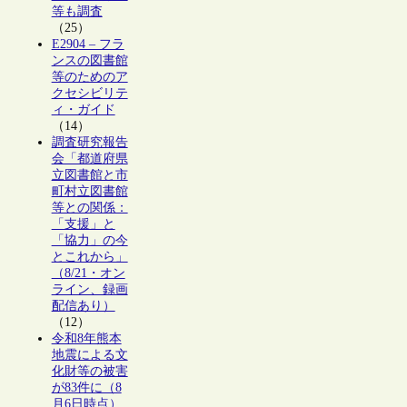
等も調査
（25）
E2904 – フラ
ンスの図書館
等のためのア
クセシビリテ
ィ・ガイド
（14）
調査研究報告
会「都道府県
立図書館と市
町村立図書館
等との関係：
「支援」と
「協力」の今
とこれから」
（8/21・オン
ライン、録画
配信あり）
（12）
令和8年熊本
地震による文
化財等の被害
が83件に（8
月6日時点）