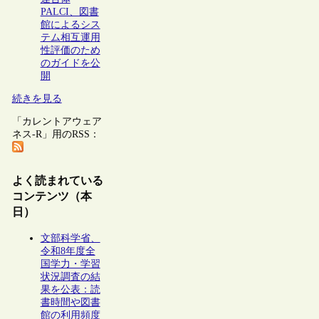
PALCI、図書
館によるシス
テム相互運用
性評価のため
のガイドを公
開
続きを見る
「カレントアウェア
ネス-R」用のRSS：
よく読まれている
コンテンツ（本
日）
文部科学省、
令和8年度全
国学力・学習
状況調査の結
果を公表：読
書時間や図書
館の利用頻度