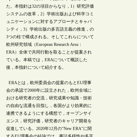
た。本指針は32の項目からなり，1）研究評価
システムの改革，2）学術出版および科学コミ
ュニケーションに対するアプローチとキャパ
シティ，3）学術出版の多言語主義の推進，の
3つの柱で構成される。そしてこれらについて
欧州研究領域（European Research Area：
ERA）全体で共同行動を取ることが提案され
ている。本稿では，ERAについて概説した
後，本指針について紹介する。
ERAとは，欧州委員会の提案のもとEU理事
会の承認で2000年に設立された，欧州全域に
おける研究者の交流，研究成果や知識・技術
の自由な流通を目指し，各国がより効果的に
連携できるようにする構想で，オープンサイ
エンス，研究評価，研究者のキャリア開発を
促進している。2020年12月の“New ERA”に関
するEU理事会の結論では，書誌多様性や多言