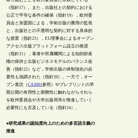
（指針17）。また，出版社との契約における
公正で平等な条件の確保（指針19），欧州委
員会と加盟国による，学術出版の費用の監視
と，出版社との不透明な契約に対する具体的
な措置（指針23），EU理事会によるオープン
アクセス出版プラットフォーム設立の推奨
（指針21），著者や所属機関による知的財産
権の保持と出版ビジネスモデルのバランス改
善（指針22）など，学術出版の体制強化の必
要性も強調された（指針20）。一方で，オー
プン査読（
CA2001
参照）やプレプリントの早
期公開の有用性と困難性に触れながらそれら
を欧州委員会や大学出版局等が推進していく
必要性にも言及している（指針24）。
●研究成果の認知度向上のための多言語主義の
推進