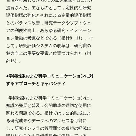
合性を考慮しながら6つの点を重視することが
提言された。主なものとして，定性的な研究
評価指標の強化とそれによる定量的評価指標
とのバランス改善，研究データやソフトウェ
アの利便性向上，あらゆる研究・イノベーシ
ョン活動の考慮などである（指針8，11）。そ
して，研究評価システムの改革は，研究職の
魅力向上の重要な要素と位置づけられた（指
針16）。
●学術出版および科学コミュニケーションに対
するアプローチとキャパシティ
学術出版および科学コミュニケーションは，
知識の発展と普及，公的助成の適切な使用に
関わる問題である。指針では，公的助成によ
る研究成果やデータへのアクセスを可能に
し，研究インフラの管理面での負担の軽減に
取り組むことを欧州委員会に依頼している