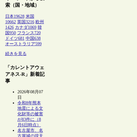
索（国・地域）
日本
19628
米国
10662
英国
3216
欧州
1426
カナダ
1069
韓
国
950
フランス
720
ドイツ
681
中国
638
オーストラリア
599
続きを見る
「カレントアウェ
アネス-R」新着記
事
2026年08月07
日
令和8年熊本
地震による文
化財等の被害
が83件に（8
月6日時点）
名古屋市、名
古屋城の現天