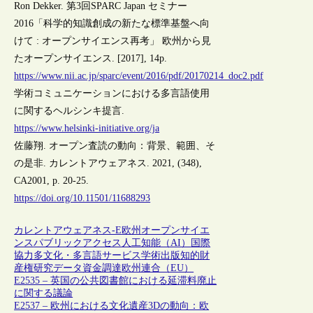
Ron Dekker. 第3回SPARC Japan セミナー
2016「科学的知識創成の新たな標準基盤へ向
けて : オープンサイエンス再考」 欧州から見
たオープンサイエンス. [2017], 14p.
https://www.nii.ac.jp/sparc/event/2016/pdf/20170214_doc2.pdf
学術コミュニケーションにおける多言語使用
に関するヘルシンキ提言.
https://www.helsinki-initiative.org/ja
佐藤翔. オープン査読の動向：背景、範囲、そ
の是非. カレントアウェアネス. 2021, (348),
CA2001, p. 20-25.
https://doi.org/10.11501/11688293
カレントアウェアネス-E
欧州
オープンサイエ
ンス
パブリックアクセス
人工知能（AI）
国際
協力
多文化・多言語サービス
学術出版
知的財
産権
研究データ
資金調達
欧州連合（EU）
E2535 – 英国の公共図書館における延滞料廃止
に関する議論
E2537 – 欧州における文化遺産3Dの動向：欧