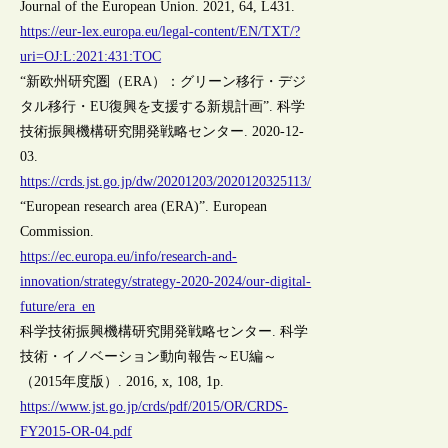
Journal of the European Union. 2021, 64, L431.
https://eur-lex.europa.eu/legal-content/EN/TXT/?
uri=OJ:L:2021:431:TOC
“新欧州研究圏（ERA）：グリーン移行・デジ
タル移行・EU復興を支援する新規計画”. 科学
技術振興機構研究開発戦略センター. 2020-12-
03.
https://crds.jst.go.jp/dw/20201203/2020120325113/
“European research area (ERA)”. European
Commission.
https://ec.europa.eu/info/research-and-
innovation/strategy/strategy-2020-2024/our-digital-
future/era_en
科学技術振興機構研究開発戦略センター. 科学
技術・イノベーション動向報告～EU編～
（2015年度版）. 2016, x, 108, 1p.
https://www.jst.go.jp/crds/pdf/2015/OR/CRDS-
FY2015-OR-04.pdf