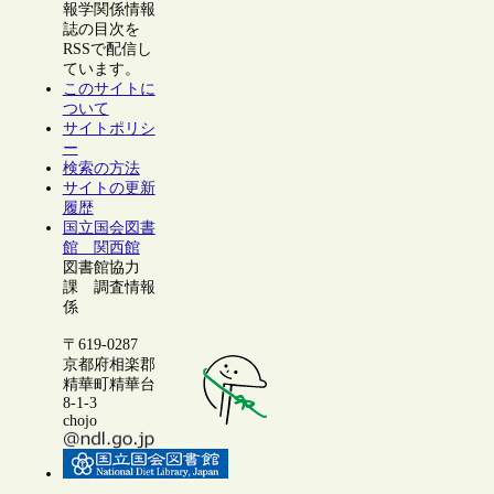
報学関係情報
誌の目次を
RSSで配信し
ています。
このサイトに
ついて
サイトポリシ
ー
検索の方法
サイトの更新
履歴
国立国会図書
館 関西館
図書館協力
課 調査情報
係
〒619-0287
京都府相楽郡
精華町精華台
8-1-3
chojo