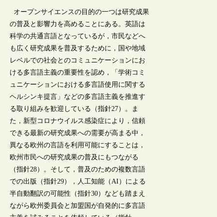
オープンサイエンスの目的の一つは研究成果
の普及と影響力を高めることにある。英語は
科学の共通言語となっているが，市民などへ
も広く研究成果を普及するために，国や地域
レベルでの社会とのコミュニケーションにお
ける多言語主義の重要性を認め，「学術コミ
ュニケーションにおける多言語使用に関する
ヘルシンキ提言」などの多言語主義を推進す
る取り組みを歓迎している（指針27）。ま
た，新型コロナウイルス感染症により，信頼
できる最新の研究成果への需要が高まる中，
異なる欧州の言語を利用可能にすることは，
欧州市民への研究成果の普及にもつながる
（指針28）。そして，普及のための複数言語
での出版（指針29），人工知能（AI）による
半自動翻訳の可能性（指針30）なども踏まえ
ながら欧州委員会と加盟国が自発的に多言語