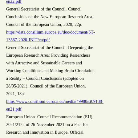
en22.pdf
General Secretariat of the Council. Council
Conclusions on the New European Research Area.
Council of the European Union, 2020, 22p.
https://data.consilium.europa.eu/doc/document/ST-
13567-2020-INIT/en/pdf
General Secretariat of the Council. Deepening the
European Research Area: Providing Researchers
with Attractive and Sustainable Careers and
Working Conditions and Making Brain Circulation
a Reality – Council Conclusions (adopted on
28/05/2021). Council of the European Union,
2021, 18p.
https://www.consilium.europa.eu/media/49980/st09138-
en21.pdf
European Union. Council Recommendation (EU)
2021/2122 of 26 November 2021 on a Pact for
Research and Innovation in Europe. Official