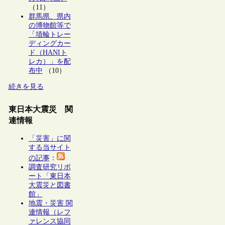
（11）
群馬県、県内
の博物館等で
「埴輪トレー
ディングカー
ド（HANIト
レカ）」を配
布中
（10）
続きを見る
東日本大震災 関
連情報
「災害」に関
する当サイト
の記事
：
調査研究リポ
ート「東日本
大震災と図書
館」
地震・災害 関
連情報（レフ
ァレンス協同