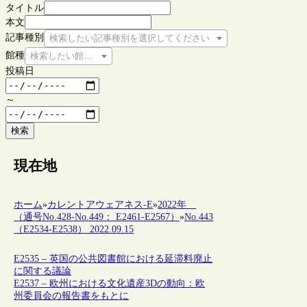
タイトル
本文
記事種別
検索したい記事種別を選択してください
館種
検索したい館種を選択してください
投稿日
～
検索
現在地
ホーム
»
カレントアウェアネス-E
»
2022年
（通号No.428-No.449： E2461-E2567）
»
No.443
（E2534-E2538） 2022.09.15
E2535 – 英国の公共図書館における延滞料廃止
に関する議論
E2537 – 欧州における文化遺産3Dの動向：欧
州委員会の報告書をもとに