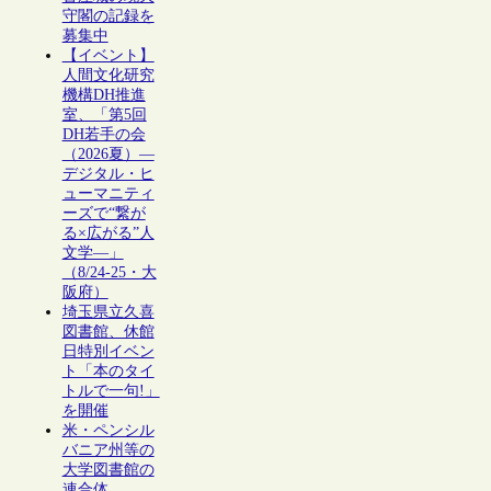
守閣の記録を
募集中
【イベント】
人間文化研究
機構DH推進
室、「第5回
DH若手の会
（2026夏）―
デジタル・ヒ
ューマニティ
ーズで“繋が
る×広がる”人
文学―」
（8/24-25・大
阪府）
埼玉県立久喜
図書館、休館
日特別イベン
ト「本のタイ
トルで一句!」
を開催
米・ペンシル
バニア州等の
大学図書館の
連合体