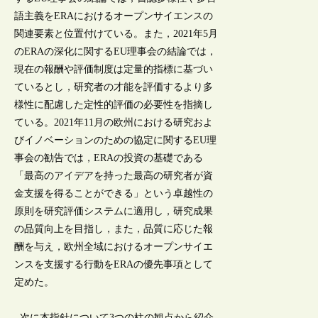
語主義をERAにおけるオープンサイエンスの
関連要素と位置付けている。また，2021年5月
のERAの深化に関するEU理事会の結論では，
現在の報酬や評価制度は定量的指標に基づい
ているとし，研究者の才能を評価するより多
様性に配慮した定性的評価の必要性を指摘し
ている。2021年11月の欧州における研究およ
びイノベーションのための協定に関するEU理
事会の勧告では，ERAの投資の基礎である
「最高のアイデアを持った最高の研究者が資
金支援を得ることができる」という卓越性の
原則を研究評価システムに適用し，研究成果
の品質向上を目指し，また，品質に応じた報
酬を与え，欧州全域におけるオープンサイエ
ンスを支援する行動をERAの優先事項として
定めた。
次に本指針について3つの柱の観点から紹介