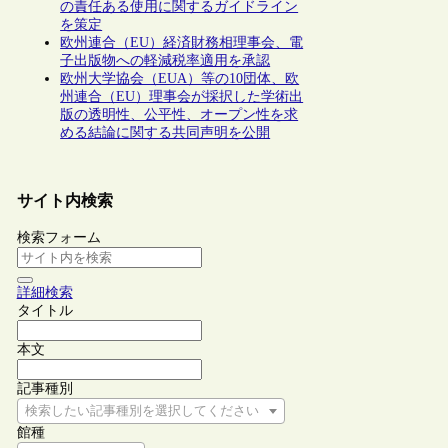
の責任ある使用に関するガイドライン
を策定
欧州連合（EU）経済財務相理事会、電
子出版物への軽減税率適用を承認
欧州大学協会（EUA）等の10団体、欧
州連合（EU）理事会が採択した学術出
版の透明性、公平性、オープン性を求
める結論に関する共同声明を公開
サイト内検索
検索フォーム
詳細検索
タイトル
本文
記事種別
検索したい記事種別を選択してください
館種