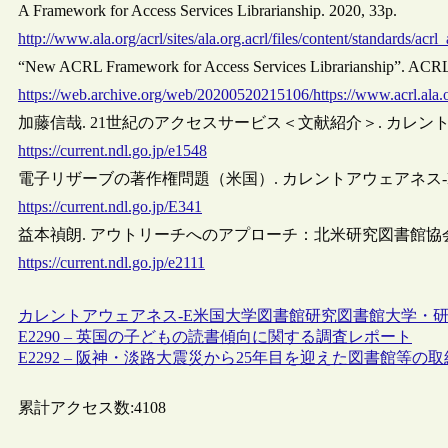
A Framework for Access Services Librarianship. 2020, 33p.
http://www.ala.org/acrl/sites/ala.org.acrl/files/content/standards/ac
“New ACRL Framework for Access Services Librarianship”. ACRL
https://web.archive.org/web/20200520215106/https://www.acrl.ala.o
加藤信哉. 21世紀のアクセスサービス＜文献紹介＞. カレントアウェアネス
https://current.ndl.go.jp/e1548
電子リザーブの著作権問題（米国）. カレントアウェアネス-E. 2005,
https://current.ndl.go.jp/E341
益本禎朗. アウトリーチへのアプローチ：北米研究図書館協会（ARL）調
https://current.ndl.go.jp/e2111
カレントアウェアネス-E
米国
大学図書館
研究図書館
大学・研
E2290 – 英国の子どもの読書傾向に関する調査レポート
E2292 – 阪神・淡路大震災から25年目を迎えた図書館等の取
累計アクセス数:
4108