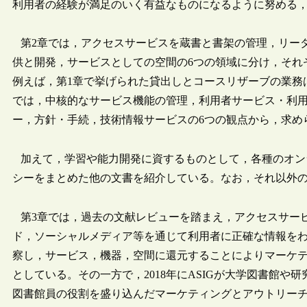
利用者の経験が満足のいく有益なものになるように努める
第2章では，アクセスサービスを蔵書と書架の管理，リー
供と開発，サービスとしての空間の6つの領域に分け，それ
例えば，第1章で挙げられた貸出しとコースリザーブの業務
では，中核的なサービス機能の管理，利用者サービス・利
ー，方針・手続，技術情報サービスの6つの観点から，求め
加えて，学習や能力開発に資するものとして，各種のオン
シーをまとめた他の文書を紹介している。なお，それ以外の
第3章では，過去の文献レビューを踏まえ，アクセスサー
ド，ソーシャルメディア等を通じて利用者に正確な情報を
察し，サービス，機器，空間に還元することによりマーケ
としている。その一方で，2018年にASIGが大学図書館
図書館員の役割を盛り込んだマーケティングとアウトリー