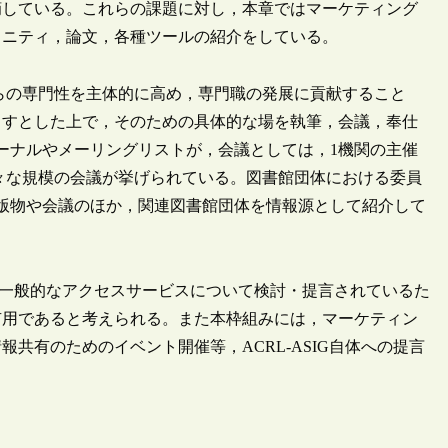
摘している。これらの課題に対し，本章ではマーケティング
ュニティ，論文，各種ツールの紹介をしている。
らの専門性を主体的に高め，専門職の発展に貢献すること
らすとした上で，そのための具体的な場を執筆，会議，奉仕
ーナルやメーリングリストが，会議としては，1機関の主催
様々な規模の会議が挙げられている。図書館団体における委員
版物や会議のほか，関連図書館団体を情報源として紹介して
一般的なアクセスサービスについて検討・提言されているた
有用であると考えられる。また本枠組みには，マーケティン
共有のためのイベント開催等，ACRL-ASIG自体への提言