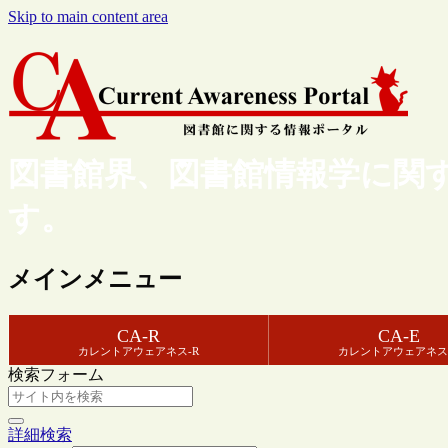
Skip to main content area
図書館界、図書館情報学に関
す。
メインメニュー
CA-R
CA-E
カレントアウェアネス-R
カレントアウェアネス
検索フォーム
詳細検索