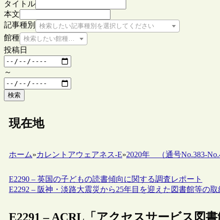
タイトル
本文
記事種別
検索したい記事種別を選択してください
館種
検索したい館種を選択してください
投稿日
～
検索
現在地
ホーム
»
カレントアウェアネス-E
»
2020年 （通号No.383-No.4
E2290 – 英国の子どもの読書傾向に関する調査レポート
E2292 – 阪神・淡路大震災から25年目を迎えた図書館等の取
E2291 – ACRL「アクセスサービス