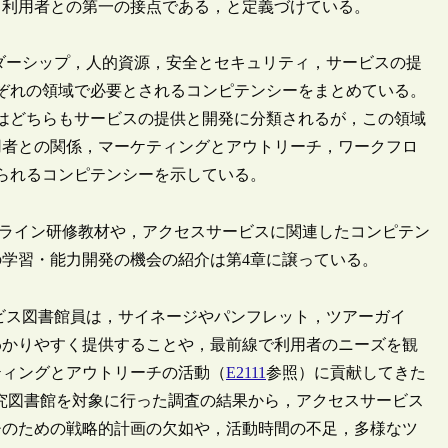
，利用者との第一の接点である，と定義づけている。
ダーシップ，人的資源，安全とセキュリティ，サービスの提
ぞれの領域で必要とされるコンピテンシーをまとめている。
はどちらもサービスの提供と開発に分類されるが，この領域
用者との関係，マーケティングとアウトリーチ，ワークフロ
られるコンピテンシーを示している。
ライン研修教材や，アクセスサービスに関連したコンピテン
学習・能力開発の機会の紹介は第4章に譲っている。
ビス図書館員は，サイネージやパンフレット，ツアーガイ
わかりやすく提供することや，最前線で利用者のニーズを観
ティングとアウトリーチの活動（
E2111
参照）に貢献してきた
や研究図書館を対象に行った調査の結果から，アクセスサービス
チのための戦略的計画の欠如や，活動時間の不足，多様なツ