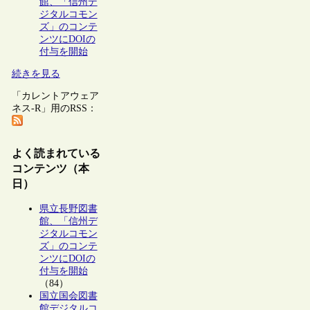
館、「信州デ
ジタルコモン
ズ」のコンテ
ンツにDOIの
付与を開始
続きを見る
「カレントアウェア
ネス-R」用のRSS：
よく読まれている
コンテンツ（本
日）
県立長野図書
館、「信州デ
ジタルコモン
ズ」のコンテ
ンツにDOIの
付与を開始
（84）
国立国会図書
館デジタルコ