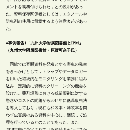
メントを義務付けられた，との説明があっ
た。資料保存関係者としては，エタノールや
防虫剤の使用に留意するよう注意喚起があっ
た。
●事例報告1「九州大学附属図書館とIPM」
（九州大学附属図書館・原賀可奈子氏）
同館では寄贈資料を発端とする害虫の発生
をきっかけとして，トラップやデータロガー
を用いた継続的なモニタリングを業務に組み
込み，定期的に資料のクリーニングの機会を
設けた。薬剤燻蒸における残留薬剤に対する
懸念やコストの問題から2014年に低温殺虫法
を導入しており，現在も和装本・洋装本を問
わず虫害痕のある資料を中心に，継続して処
理を行っているとのことであった。また，
2018年中に予定されている箱崎キャンパスか