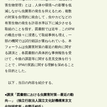
害生物管理）とは，人体や環境への影響を低
減しながら虫菌害の発生を抑えるため，複数
の対策を合理的に統合して，虫やカビなどの
有害生物の発生を許容水準以下に減少させる
取組のことを指す。図書館では近年，このIPM
の概念が徐々に浸透して取組事例も増え，一
部の機関では試行錯誤が重ねられている。本
フォーラムは虫菌害対策の最近の動向に関す
る講演と，各図書館の具体的な事例報告を受
けて，今後の課題等に関する意見交換を行う
ことで，IPMの実践に関する理解を深めること
を目的とした。
以下，当日の内容を紹介する。
●講演「図書館における虫菌害対策―最近の動
向―」（独立行政法人国立文化財機構東京文
化財研究所・佐野千絵氏）