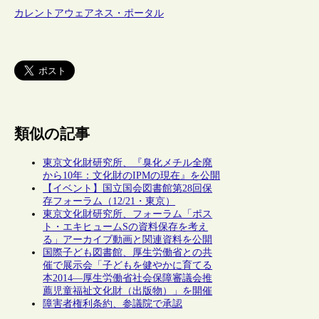
カレントアウェアネス・ポータル
類似の記事
東京文化財研究所、『臭化メチル全廃
から10年：文化財のIPMの現在』を公開
【イベント】国立国会図書館第28回保
存フォーラム（12/21・東京）
東京文化財研究所、フォーラム「ポス
ト・エキヒュームSの資料保存を考え
る」アーカイブ動画と関連資料を公開
国際子ども図書館、厚生労働省との共
催で展示会「子どもを健やかに育てる
本2014―厚生労働省社会保障審議会推
薦児童福祉文化財（出版物）」を開催
障害者権利条約、参議院で承認