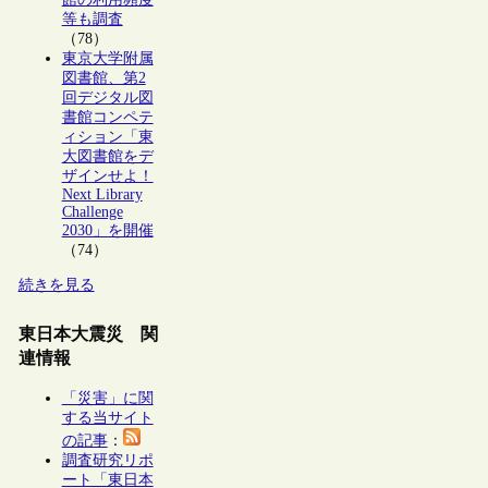
等も調査
（78）
東京大学附属
図書館、第2
回デジタル図
書館コンペテ
ィション「東
大図書館をデ
ザインせよ！
Next Library
Challenge
2030」を開催
（74）
続きを見る
東日本大震災 関
連情報
「災害」に関
する当サイト
の記事
：
調査研究リポ
ート「東日本