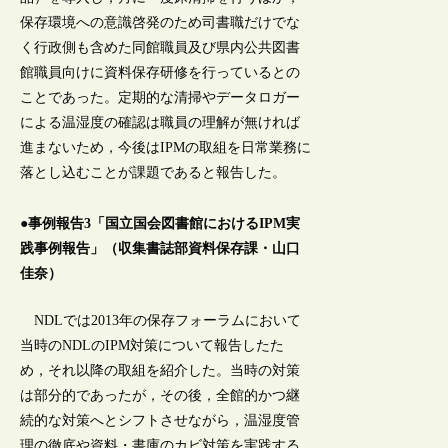
保存環境への意識啓発のため司書職だけでな
く行政側も含めた同館職員及び県内公共図書
館職員向けに資料保存研修を行っているとの
ことであった。定期的な清掃やデータロガー
による温湿度の確認は職員の理解が無ければ
進まないため，今後はIPMの取組を日常業務に
落とし込むことが課題であると報告した。
●事例報告3「国立国会図書館におけるIPM実
践事例報告」（収集書誌部資料保存課・山口
佳奈）
NDLでは2013年の保存フォーラムにおいて
当時のNDLのIPM対策について報告したた
め，それ以降の取組を紹介した。当時の対策
は部分的であったが，その後，全館的かつ継
続的な対策へとシフトさせながら，温湿度管
理の徹底や資料・書庫のカビ対策を実践する