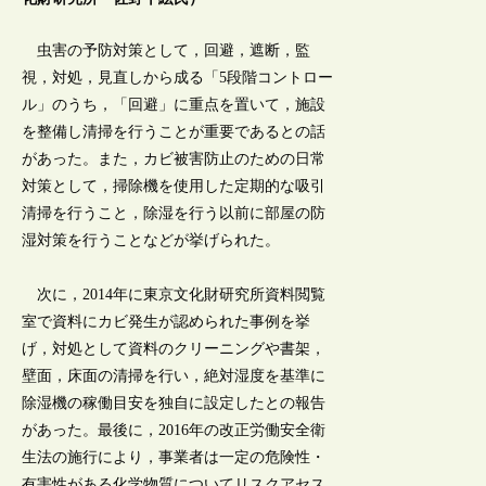
虫害の予防対策として，回避，遮断，監
視，対処，見直しから成る「5段階コントロー
ル」のうち，「回避」に重点を置いて，施設
を整備し清掃を行うことが重要であるとの話
があった。また，カビ被害防止のための日常
対策として，掃除機を使用した定期的な吸引
清掃を行うこと，除湿を行う以前に部屋の防
湿対策を行うことなどが挙げられた。
次に，2014年に東京文化財研究所資料閲覧
室で資料にカビ発生が認められた事例を挙
げ，対処として資料のクリーニングや書架，
壁面，床面の清掃を行い，絶対湿度を基準に
除湿機の稼働目安を独自に設定したとの報告
があった。最後に，2016年の改正労働安全衛
生法の施行により，事業者は一定の危険性・
有害性がある化学物質についてリスクアセス