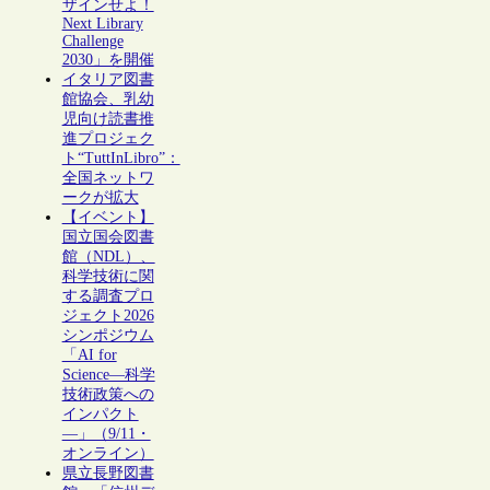
ザインせよ！
Next Library
Challenge
2030」を開催
イタリア図書
館協会、乳幼
児向け読書推
進プロジェク
ト“TuttInLibro”：
全国ネットワ
ークが拡大
【イベント】
国立国会図書
館（NDL）、
科学技術に関
する調査プロ
ジェクト2026
シンポジウム
「AI for
Science―科学
技術政策への
インパクト
―」（9/11・
オンライン）
県立長野図書