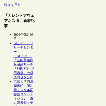
続きを見る
「カレントアウェ
アネス-R」新着記
事
2026年08月06
日
国立アートリ
サーチセンタ
ー
（NCAR）、
「全国美術館
収蔵品サーチ
「SHŪZŌ」活
用講座」の鼎
談内容を公開
東京大学附属
図書館、第2
回デジタル図
書館コンペテ
ィション「東
大図書館をデ