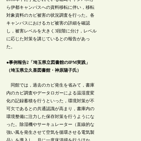
ら伊都キャンパスへの資料移転に伴い，移転
対象資料のカビ被害の状況調査を行った。各
キャンパスにおけるカビ被害の詳細を確認
し，被害レベルを大きく3段階に分け，レベル
に応じた対策を講じているとの報告があっ
た。
●事例報告2「埼玉県立図書館のIPM実践」
（埼玉県立久喜図書館・神原陽子氏）
同館では，過去のカビ発生を省みて，書庫
内のカビ調査やデータロガーによる温湿度変
化の記録蓄積を行うといった，環境対策が不
可欠であるとの共通認識が高まり，書庫内の
環境整備に注力した保存対策を行うようにな
った。除湿機やサーキュレーター（直線的な
強い風を発生させて空気を循環させる電気製
品）を導入し，月に一度床清掃を行うほか，