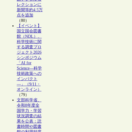
レクションに
新聞等約4.5万
点を追加
（80）
【イベント】
国立国会図書
館（NDL）、
科学技術に関
する調査プロ
ジェクト2026
シンポジウム
「AI for
Science―科学
技術政策への
インパクト
―」（9/11・
オンライン）
（79）
文部科学省、
令和8年度全
国学力・学習
状況調査の結
果を公表：読
書時間や図書
館の利用頻度