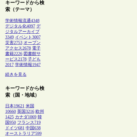
キーワードから検
索（テーマ）
学術情報流通
4348
デジタル化
4097
デ
ジタルアーカイブ
3349
イベント
3007
災害
2753
オープン
アクセス
2678
電子
書籍
2226
図書館サ
ービス
2178
子ども
2017
学術情報
1947
続きを見る
キーワードから検
索（国・地域）
日本
19621
米国
10660
英国
3216
欧州
1425
カナダ
1069
韓
国
950
フランス
719
ドイツ
681
中国
638
オーストラリア
599