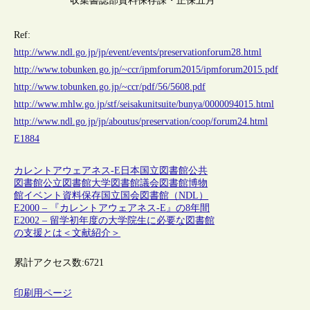
収集書誌部資料保存課・正保五月
Ref:
http://www.ndl.go.jp/jp/event/events/preservationforum28.html
http://www.tobunken.go.jp/~ccr/ipmforum2015/ipmforum2015.pdf
http://www.tobunken.go.jp/~ccr/pdf/56/5608.pdf
http://www.mhlw.go.jp/stf/seisakunitsuite/bunya/0000094015.html
http://www.ndl.go.jp/jp/aboutus/preservation/coop/forum24.html
E1884
カレントアウェアネス-E
日本
国立図書館
公共
図書館
公立図書館
大学図書館
議会図書館
博物
館
イベント
資料保存
国立国会図書館（NDL）
E2000 – 『カレントアウェアネス-E』の8年間
E2002 – 留学初年度の大学院生に必要な図書館
の支援とは＜文献紹介＞
累計アクセス数:
6721
印刷用ページ