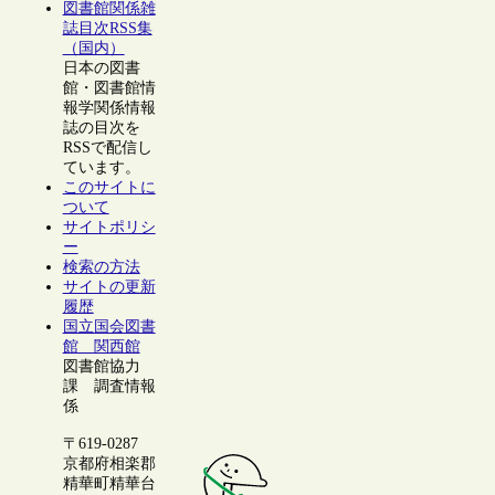
図書館関係雑
誌目次RSS集
（国内）
日本の図書
館・図書館情
報学関係情報
誌の目次を
RSSで配信し
ています。
このサイトに
ついて
サイトポリシ
ー
検索の方法
サイトの更新
履歴
国立国会図書
館 関西館
図書館協力
課 調査情報
係
〒619-0287
京都府相楽郡
精華町精華台