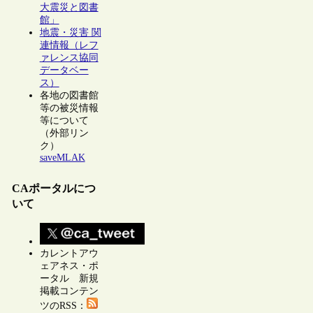
大震災と図書
館」
地震・災害 関
連情報（レフ
ァレンス協同
データベー
ス）
各地の図書館
等の被災情報
等について
（外部リン
ク）
saveMLAK
CAポータルにつ
いて
カレントアウ
ェアネス・ポ
ータル 新規
掲載コンテン
ツのRSS：