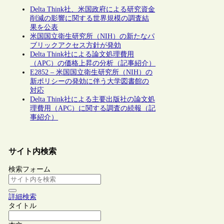
Delta Think社、米国政府による研究資金
削減の影響に関する世界規模の調査結
果を公表
米国国立衛生研究所（NIH）の新たなパ
ブリックアクセス方針が発効
Delta Think社による論文処理費用
（APC）の価格上昇の分析（記事紹介）
E2852 – 米国国立衛生研究所（NIH）の
新ポリシーの発効に伴う大学図書館の
対応
Delta Think社による主要出版社の論文処
理費用（APC）に関する調査の続報（記
事紹介）
サイト内検索
検索フォーム
詳細検索
タイトル