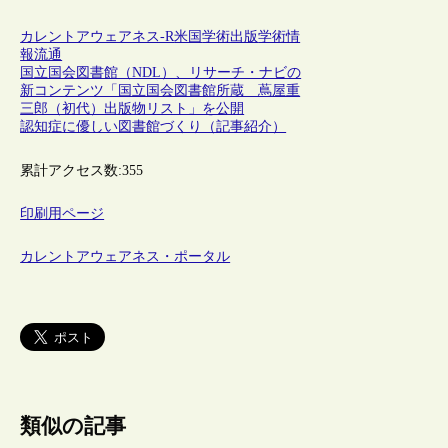
カレントアウェアネス-R
米国
学術出版
学術情
報流通
国立国会図書館（NDL）、リサーチ・ナビの
新コンテンツ「国立国会図書館所蔵 蔦屋重
三郎（初代）出版物リスト」を公開
認知症に優しい図書館づくり（記事紹介）
累計アクセス数:
355
印刷用ページ
カレントアウェアネス・ポータル
類似の記事