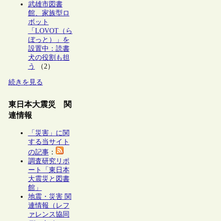
武雄市図書
館、家族型ロ
ボット
「LOVOT（ら
ぼっと）」を
設置中：読書
犬の役割も担
う
（2）
続きを見る
東日本大震災 関
連情報
「災害」に関
する当サイト
の記事
：
調査研究リポ
ート「東日本
大震災と図書
館」
地震・災害 関
連情報（レフ
ァレンス協同