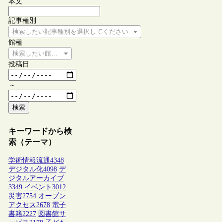
本文
記事種別
検索したい記事種別を選択してください
館種
検索したい館種を選択してください
投稿日
～
検索
キーワードから検
索（テーマ）
学術情報流通
4348
デジタル化
4098
デ
ジタルアーカイブ
3349
イベント
3012
災害
2754
オープン
アクセス
2678
電子
書籍
2227
図書館サ