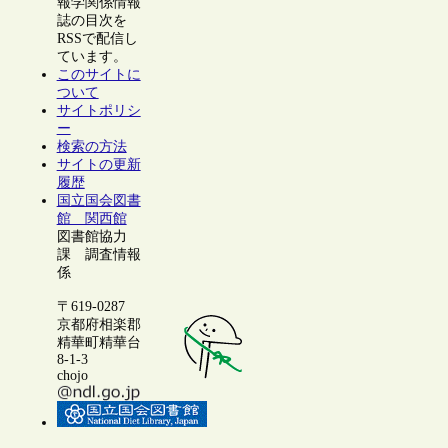
報学関係情報
誌の目次を
RSSで配信し
ています。
このサイトに
ついて
サイトポリシ
ー
検索の方法
サイトの更新
履歴
国立国会図書
館 関西館
図書館協力
課 調査情報
係
〒619-0287
京都府相楽郡
精華町精華台
8-1-3
chojo