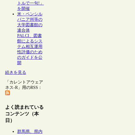
トルで一句!」
を開催
米・ペンシル
バニア州等の
大学図書館の
連合体
PALCI、図書
館によるシス
テム相互運用
性評価のため
のガイドを公
開
続きを見る
「カレントアウェア
ネス-R」用のRSS：
よく読まれている
コンテンツ（本
日）
群馬県、県内