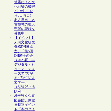
地震による文
化財等の被害
が83件に（8
月6日時点）
名古屋市、名
古屋城の現天
守閣の記録を
募集中
【イベント】
人間文化研究
機構DH推進
室、「第5回
DH若手の会
（2026夏）―
デジタル・ヒ
ューマニティ
ーズで“繋が
る×広がる”人
文学―」
（8/24-25・大
阪府）
埼玉県立久喜
図書館、休館
日特別イベン
ト「本のタイ