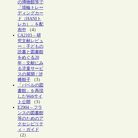
の博物館等で
「埴輪トレー
ディングカー
ド（HANIト
レカ）」を配
布中
（4）
CA2103 – 研
究文献レビュ
ー：子どもの
読書と図書館
をめぐる20
年：文献にみ
る児童サービ
スの展開 / 汐
﨑順子
（3）
「バベルの図
書館」を再現
したWebサイ
ト公開
（3）
E2904 – フラ
ンスの図書館
等のためのア
クセシビリテ
ィ・ガイド
（2）