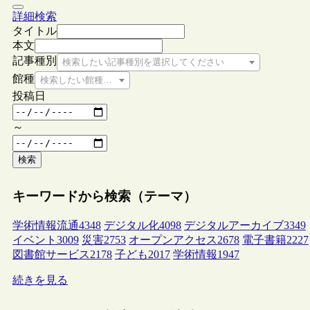
詳細検索
タイトル
本文
記事種別
検索したい記事種別を選択してください
館種
検索したい館種を選択してください
投稿日
～
検索
キーワードから検索（テーマ）
学術情報流通
4348
デジタル化
4098
デジタルアーカイブ
3349
イベント
3009
災害
2753
オープンアクセス
2678
電子書籍
2227
図書館サービス
2178
子ども
2017
学術情報
1947
続きを見る