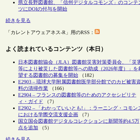
県立長野図書館、「信州デジタルコモンズ」のコンテ
ツにDOIの付与を開始
続きを見る
「カレントアウェアネス-R」用のRSS：
よく読まれているコンテンツ（本日）
日本図書館協会（JLA）図書館災害対策委員会、「災
等により被災した図書館等への助成（2026年度）」を
望する図書館の募集を開始
（182）
E2903 – 琉球大学附属図書館医学部分館でのカビ被害
料の清掃作業
（166）
E2904 – フランスの図書館等のためのアクセシビリテ
ィ・ガイド
（7）
E2902 – 「わかっていいとも!」：ラーニング・コモン
における学際交流支援企画
（7）
国立国会図書館デジタルコレクションに新聞等約4.5万
点を追加
（5）
続きを見る