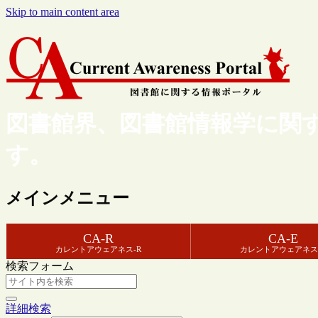
Skip to main content area
図書館界、図書館情報学に関
す。
メインメニュー
CA-R
CA-E
カレントアウェアネス-R
カレントアウェアネス
検索フォーム
詳細検索