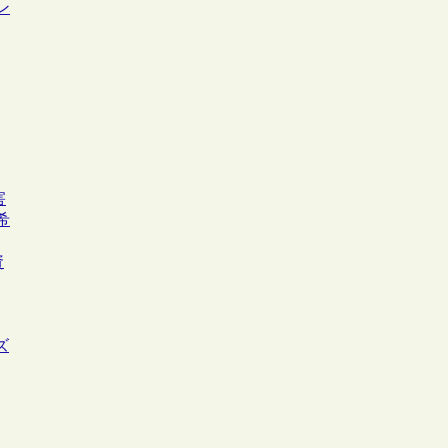
ン
害
希
資
ズ