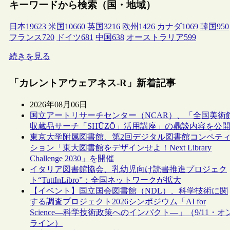
キーワードから検索（国・地域）
日本
19623
米国
10660
英国
3216
欧州
1426
カナダ
1069
韓国
950
フランス
720
ドイツ
681
中国
638
オーストラリア
599
続きを見る
「カレントアウェアネス-R」新着記事
2026年08月06日
国立アートリサーチセンター（NCAR）、「全国美術
収蔵品サーチ「SHŪZŌ」活用講座」の鼎談内容を公
東京大学附属図書館、第2回デジタル図書館コンペテ
ション「東大図書館をデザインせよ！Next Library
Challenge 2030」を開催
イタリア図書館協会、乳幼児向け読書推進プロジェク
ト“TuttInLibro”：全国ネットワークが拡大
【イベント】国立国会図書館（NDL）、科学技術に関
する調査プロジェクト2026シンポジウム「AI for
Science―科学技術政策へのインパクト―」（9/11・オ
ライン）