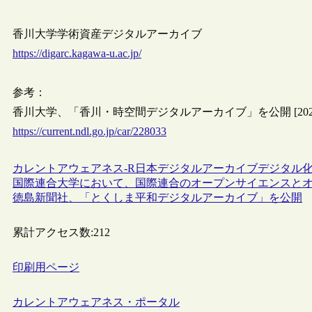
香川大学学術資産デジタルアーカイブ
https://digarc.kagawa-u.ac.jp/
参考：
香川大学、「香川・時空間デジタルアーカイブ」を公開 [2024
https://current.ndl.go.jp/car/228033
カレントアウェアネス-R
日本
デジタルアーカイブ
デジタル
国際連合大学において、国際連合のオープンサイエンスと
徳島新聞社、「とくしま平和デジタルアーカイブ」を公開
累計アクセス数:
212
印刷用ページ
カレントアウェアネス・ポータル