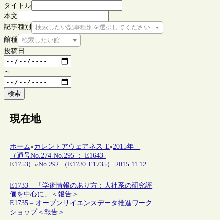
タイトル
本文
記事種別
検索したい記事種別を選択してください
館種
検索したい館種を選択してください
投稿日
～
検索
現在地
ホーム
»
カレントアウェアネス-E
»
2015年
（通号No.274-No.295 ： E1643-
E1753）
»
No.292 （E1730-E1735） 2015.11.12
E1733 – 「学術情報のあり方：人社系の研究評
価を中心に」＜報告＞
E1735 – オープンサイエンスデータ推進ワーク
ショップ＜報告＞