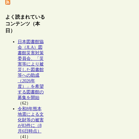
よく読まれている
コンテンツ（本
日）
日本図書館協
会（JLA）図
書館災害対策
委員会、「災
害等により被
災した図書館
等への助成
（2026年
度）」を希望
する図書館の
募集を開始
（62）
令和8年熊本
地震による文
化財等の被害
が83件に（8
月6日時点）
（41）