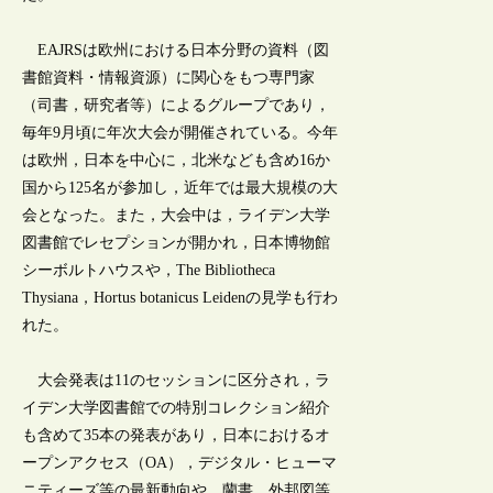
EAJRSは欧州における日本分野の資料（図
書館資料・情報資源）に関心をもつ専門家
（司書，研究者等）によるグループであり，
毎年9月頃に年次大会が開催されている。今年
は欧州，日本を中心に，北米なども含め16か
国から125名が参加し，近年では最大規模の大
会となった。また，大会中は，ライデン大学
図書館でレセプションが開かれ，日本博物館
シーボルトハウスや，The Bibliotheca
Thysiana，Hortus botanicus Leidenの見学も行わ
れた。
大会発表は11のセッションに区分され，ラ
イデン大学図書館での特別コレクション紹介
も含めて35本の発表があり，日本におけるオ
ープンアクセス（OA），デジタル・ヒューマ
ニティーズ等の最新動向や，蘭書，外邦図等