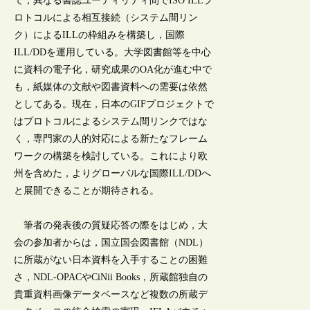
て，異なる書誌ユーティリティ間でISO ILLプ
ロトコルによる相互接続（システム間リン
ク）によるILLの枠組みを構築し，国際
ILL/DDを運用している。大学図書館等を中心
に資料の電子化，研究成果のOA化が進む中で
も，紙媒体の文献や図書資料への需要は依然
としてある。現在，日本のGIFプロジェクトで
はプロトコルによるシステム間リンクではな
く，専門家の人的対応による新たなフレーム
ワークの構築を検討している。これにより欧
州を含めた，よりグローバルな国際ILL/DDへ
と展開できることが期待される。
筆者の発表後の質疑応答の際をはじめ，大
会の参加者からは，国立国会図書館（NDL）
に所蔵がない日本資料を入手することの困難
さ，NDL-OPACやCiNii Books，所蔵館独自の
貴重資料画像データベースなど複数の所蔵デ