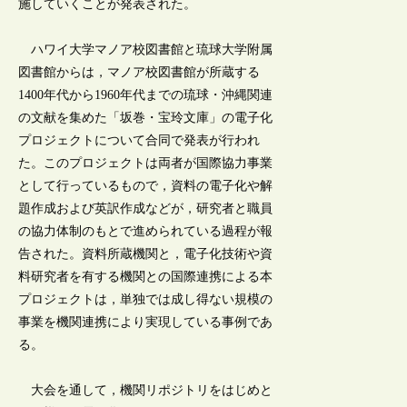
施していくことが発表された。
ハワイ大学マノア校図書館と琉球大学附属
図書館からは，マノア校図書館が所蔵する
1400年代から1960年代までの琉球・沖縄関連
の文献を集めた「坂巻・宝玲文庫」の電子化
プロジェクトについて合同で発表が行われ
た。このプロジェクトは両者が国際協力事業
として行っているもので，資料の電子化や解
題作成および英訳作成などが，研究者と職員
の協力体制のもとで進められている過程が報
告された。資料所蔵機関と，電子化技術や資
料研究者を有する機関との国際連携による本
プロジェクトは，単独では成し得ない規模の
事業を機関連携により実現している事例であ
る。
大会を通して，機関リポジトリをはじめと