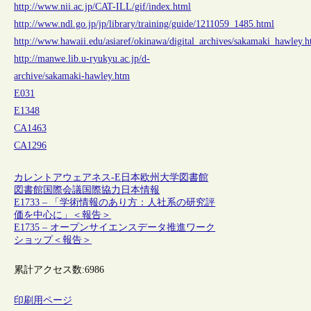
http://www.nii.ac.jp/CAT-ILL/gif/index.html
http://www.ndl.go.jp/jp/library/training/guide/1211059_1485.html
http://www.hawaii.edu/asiaref/okinawa/digital_archives/sakamaki_hawley.h
http://manwe.lib.u-ryukyu.ac.jp/d-
archive/sakamaki-hawley.htm
E031
E1348
CA1463
CA1296
カレントアウェアネス-E
日本
欧州
大学図書館
図書館
国際会議
国際協力
日本情報
E1733 – 「学術情報のあり方：人社系の研究評
価を中心に」＜報告＞
E1735 – オープンサイエンスデータ推進ワーク
ショップ＜報告＞
累計アクセス数:
6986
印刷用ページ