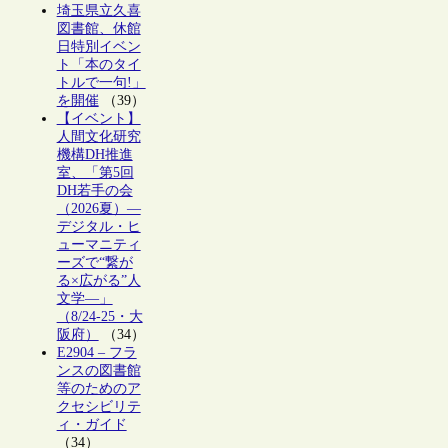
埼玉県立久喜
図書館、休館
日特別イベン
ト「本のタイ
トルで一句!」
を開催
（39）
【イベント】
人間文化研究
機構DH推進
室、「第5回
DH若手の会
（2026夏）―
デジタル・ヒ
ューマニティ
ーズで“繋が
る×広がる”人
文学―」
（8/24-25・大
阪府）
（34）
E2904 – フラ
ンスの図書館
等のためのア
クセシビリテ
ィ・ガイド
（34）