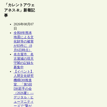
「カレントアウェ
アネス-R」新着記
事
2026年08月07
日
令和8年熊本
地震による文
化財等の被害
が83件に（8
月6日時点）
名古屋市、名
古屋城の現天
守閣の記録を
募集中
【イベント】
人間文化研究
機構DH推進
室、「第5回
DH若手の会
（2026夏）―
デジタル・ヒ
ューマニティ
ーズで“繋が