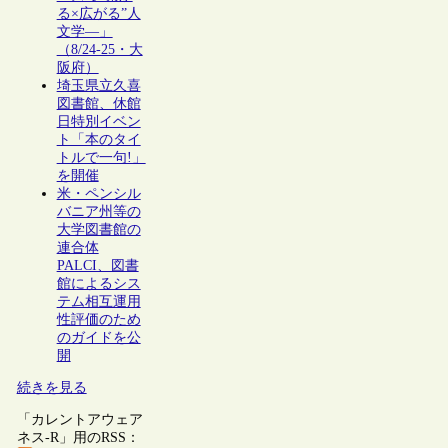
る×広がる”人
文学―」
（8/24-25・大
阪府）
埼玉県立久喜
図書館、休館
日特別イベン
ト「本のタイ
トルで一句!」
を開催
米・ペンシル
バニア州等の
大学図書館の
連合体
PALCI、図書
館によるシス
テム相互運用
性評価のため
のガイドを公
開
続きを見る
「カレントアウェア
ネス-R」用のRSS：