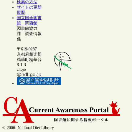
検索の方法
サイトの更新
履歴
国立国会図書
館 関西館
図書館協力
課 調査情報
係
〒619-0287
京都府相楽郡
精華町精華台
8-1-3
chojo
© 2006- National Diet Library