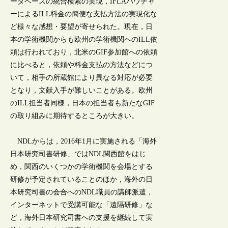
ータベースの統合検索の実現，IFLAバウチャ
ーによるILL料金の簡便な支払方法の実現化な
ど様々な感想・要望が寄せられた。現在，日
本の学術機関からも欧州の学術機関へのILL依
頼は行われており，北米のGIF参加館への依頼
に比べると，依頼や料金支払の方法などにつ
いて，相手の所蔵館により異なる対応が必要
となり，文献入手が難しいことがある。欧州
のILL担当者同様，日本の担当者も新たなGIF
の取り組みに期待するところが大きい。
NDLからは，2016年1月に実施される「海外
日本研究司書研修」ではNDL関西館をはじ
め，関西のいくつかの学術機関を会場とする
研修が予定されていることのほか，海外の日
本研究司書の会合へのNDL職員の講師派遣，
インターネットで受講可能な「遠隔研修」な
ど，海外日本研究司書への支援を継続して実