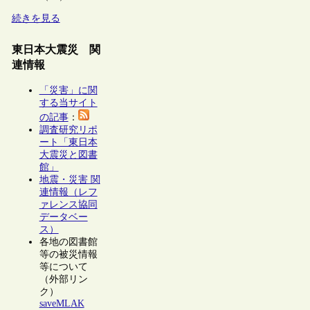
続きを見る
東日本大震災 関
連情報
「災害」に関
する当サイト
の記事
：
調査研究リポ
ート「東日本
大震災と図書
館」
地震・災害 関
連情報（レフ
ァレンス協同
データベー
ス）
各地の図書館
等の被災情報
等について
（外部リン
ク）
saveMLAK