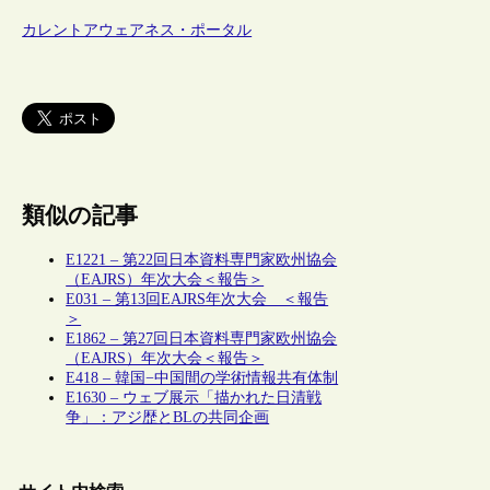
カレントアウェアネス・ポータル
類似の記事
E1221 – 第22回日本資料専門家欧州協会
（EAJRS）年次大会＜報告＞
E031 – 第13回EAJRS年次大会 ＜報告
＞
E1862 – 第27回日本資料専門家欧州協会
（EAJRS）年次大会＜報告＞
E418 – 韓国−中国間の学術情報共有体制
E1630 – ウェブ展示「描かれた日清戦
争」：アジ歴とBLの共同企画