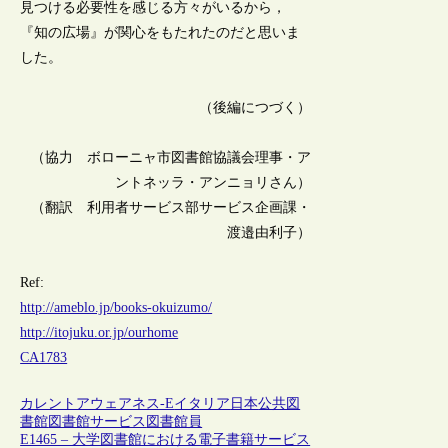
見つける必要性を感じる方々がいるから，
『知の広場』が関心をもたれたのだと思いま
した。
（後編につづく）
（協力 ボローニャ市図書館協議会理事・ア
ントネッラ・アンニョリさん）
（翻訳 利用者サービス部サービス企画課・
渡邉由利子）
Ref:
http://ameblo.jp/books-okuizumo/
http://itojuku.or.jp/ourhome
CA1783
カレントアウェアネス-E
イタリア
日本
公共図
書館
図書館サービス
図書館員
E1465 – 大学図書館における電子書籍サービス