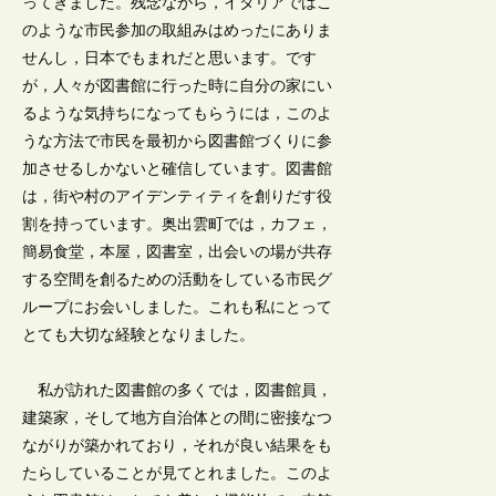
ってきました。残念ながら，イタリアではこ
のような市民参加の取組みはめったにありま
せんし，日本でもまれだと思います。です
が，人々が図書館に行った時に自分の家にい
るような気持ちになってもらうには，このよ
うな方法で市民を最初から図書館づくりに参
加させるしかないと確信しています。図書館
は，街や村のアイデンティティを創りだす役
割を持っています。奥出雲町では，カフェ，
簡易食堂，本屋，図書室，出会いの場が共存
する空間を創るための活動をしている市民グ
ループにお会いしました。これも私にとって
とても大切な経験となりました。
私が訪れた図書館の多くでは，図書館員，
建築家，そして地方自治体との間に密接なつ
ながりが築かれており，それが良い結果をも
たらしていることが見てとれました。このよ