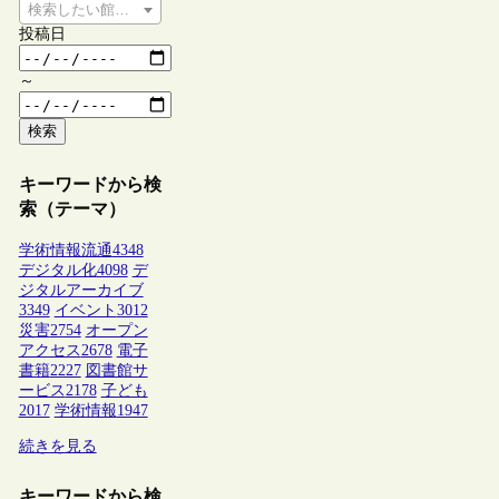
検索したい館種を選択してください
投稿日
～
検索
キーワードから検
索（テーマ）
学術情報流通
4348
デジタル化
4098
デ
ジタルアーカイブ
3349
イベント
3012
災害
2754
オープン
アクセス
2678
電子
書籍
2227
図書館サ
ービス
2178
子ども
2017
学術情報
1947
続きを見る
キーワードから検