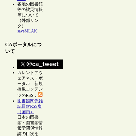
各地の図書館
等の被災情報
等について
（外部リン
ク）
saveMLAK
CAポータルにつ
いて
カレントアウ
ェアネス・ポ
ータル 新規
掲載コンテン
ツのRSS：
図書館関係雑
誌目次RSS集
（国内）
日本の図書
館・図書館情
報学関係情報
誌の目次を