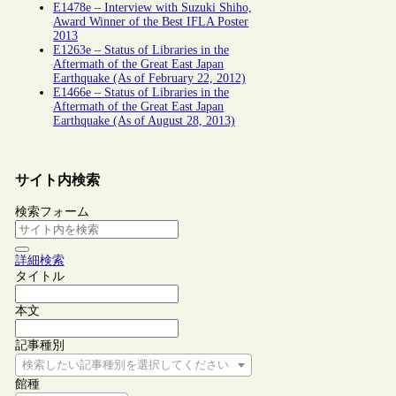
E1478e – Interview with Suzuki Shiho,
Award Winner of the Best IFLA Poster
2013
E1263e – Status of Libraries in the
Aftermath of the Great East Japan
Earthquake (As of February 22, 2012)
E1466e – Status of Libraries in the
Aftermath of the Great East Japan
Earthquake (As of August 28, 2013)
サイト内検索
検索フォーム
詳細検索
タイトル
本文
記事種別
検索したい記事種別を選択してください
館種