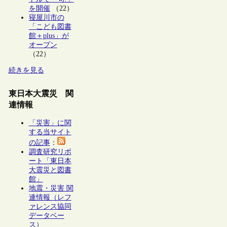
を開催
（22）
寝屋川市の
「こども図書
館＋plus」が
オープン
（22）
続きを見る
東日本大震災 関
連情報
「災害」に関
する当サイト
の記事
：
調査研究リポ
ート「東日本
大震災と図書
館」
地震・災害 関
連情報（レフ
ァレンス協同
データベー
ス）