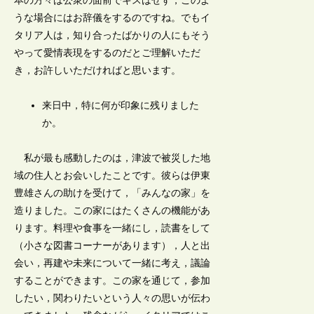
本の方々は公衆の面前でキスはせず，このよ
うな場合にはお辞儀をするのですね。でもイ
タリア人は，知り合ったばかりの人にもそう
やって愛情表現をするのだとご理解いただ
き，お許しいただければと思います。
来日中，特に何が印象に残りました
か。
私が最も感動したのは，津波で被災した地
域の住人とお会いしたことです。彼らは伊東
豊雄さんの助けを受けて，「みんなの家」を
造りました。この家にはたくさんの機能があ
ります。料理や食事を一緒にし，読書をして
（小さな図書コーナーがあります），人と出
会い，再建や未来について一緒に考え，議論
することができます。この家を通じて，参加
したい，関わりたいという人々の思いが伝わ