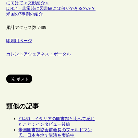
に向けて＜文献紹介＞
E1454 – 非常時に図書館には何ができるのか？
米国の3事例の紹介
累計アクセス数:
7409
印刷用ページ
カレントアウェアネス・ポータル
類似の記事
E1460 – イタリアの図書館と比べて感じ
たこと：インタビュー後編
米国図書館協会前会長のフェルドマン
氏、日本各地で講演を実施中