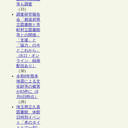
等も調査
（33）
調査研究報告
会「都道府県
立図書館と市
町村立図書館
等との関係：
「支援」と
「協力」の今
とこれから」
（8/21・オン
ライン、録画
配信あり）
（30）
令和8年熊本
地震による文
化財等の被害
が83件に（8
月6日時点）
（28）
埼玉県立久喜
図書館、休館
日特別イベン
ト「本のタイ
トルで一句!」