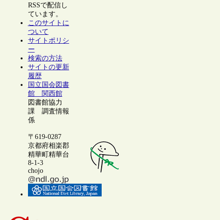
RSSで配信し
ています。
このサイトに
ついて
サイトポリシ
ー
検索の方法
サイトの更新
履歴
国立国会図書
館 関西館
図書館協力
課 調査情報
係
〒619-0287
京都府相楽郡
精華町精華台
8-1-3
chojo