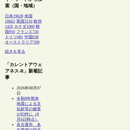
索（国・地域）
日本
19628
米国
10662
英国
3216
欧州
1426
カナダ
1069
韓
国
950
フランス
720
ドイツ
681
中国
638
オーストラリア
599
続きを見る
「カレントアウェ
アネス-R」新着記
事
2026年08月07
日
令和8年熊本
地震による文
化財等の被害
が83件に（8
月6日時点）
名古屋市、名
古屋城の現天