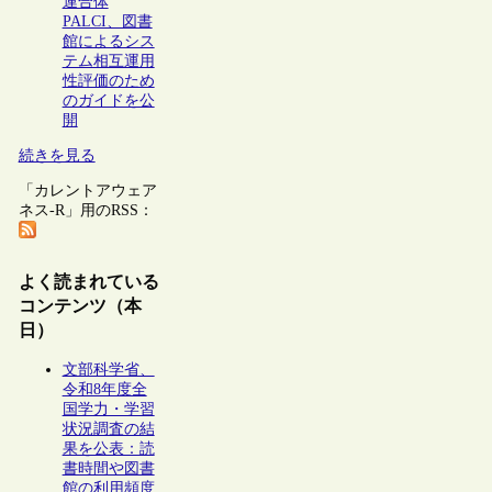
連合体
PALCI、図書
館によるシス
テム相互運用
性評価のため
のガイドを公
開
続きを見る
「カレントアウェア
ネス-R」用のRSS：
よく読まれている
コンテンツ（本
日）
文部科学省、
令和8年度全
国学力・学習
状況調査の結
果を公表：読
書時間や図書
館の利用頻度