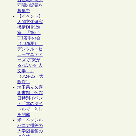
守閣の記録を
募集中
【イベント】
人間文化研究
機構DH推進
室、「第5回
DH若手の会
（2026夏）―
デジタル・ヒ
ューマニティ
ーズで“繋が
る×広がる”人
文学―」
（8/24-25・大
阪府）
埼玉県立久喜
図書館、休館
日特別イベン
ト「本のタイ
トルで一句!」
を開催
米・ペンシル
バニア州等の
大学図書館の