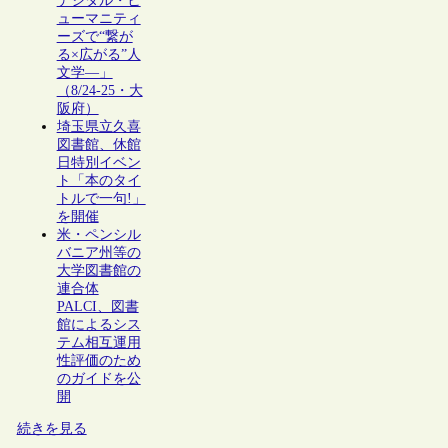
デジタル・ヒ
ューマニティ
ーズで“繋が
る×広がる”人
文学―」
（8/24-25・大
阪府）
埼玉県立久喜
図書館、休館
日特別イベン
ト「本のタイ
トルで一句!」
を開催
米・ペンシル
バニア州等の
大学図書館の
連合体
PALCI、図書
館によるシス
テム相互運用
性評価のため
のガイドを公
開
続きを見る