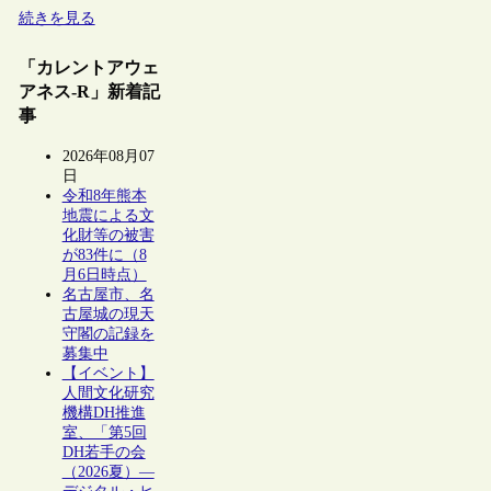
続きを見る
「カレントアウェ
アネス-R」新着記
事
2026年08月07
日
令和8年熊本
地震による文
化財等の被害
が83件に（8
月6日時点）
名古屋市、名
古屋城の現天
守閣の記録を
募集中
【イベント】
人間文化研究
機構DH推進
室、「第5回
DH若手の会
（2026夏）―