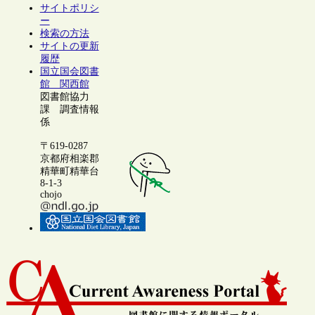
サイトポリシ
ー
検索の方法
サイトの更新
履歴
国立国会図書
館 関西館
図書館協力
課 調査情報
係
〒619-0287
京都府相楽郡
精華町精華台
8-1-3
chojo