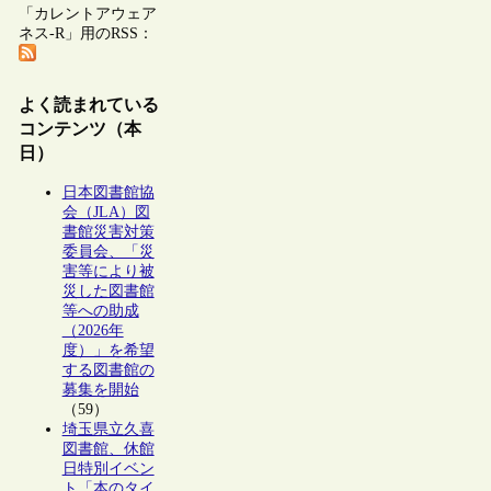
「カレントアウェア
ネス-R」用のRSS：
よく読まれている
コンテンツ（本
日）
日本図書館協
会（JLA）図
書館災害対策
委員会、「災
害等により被
災した図書館
等への助成
（2026年
度）」を希望
する図書館の
募集を開始
（59）
埼玉県立久喜
図書館、休館
日特別イベン
ト「本のタイ