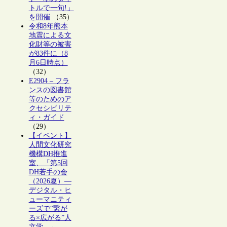
トルで一句!」
を開催
（35）
令和8年熊本
地震による文
化財等の被害
が83件に（8
月6日時点）
（32）
E2904 – フラ
ンスの図書館
等のためのア
クセシビリテ
ィ・ガイド
（29）
【イベント】
人間文化研究
機構DH推進
室、「第5回
DH若手の会
（2026夏）―
デジタル・ヒ
ューマニティ
ーズで“繋が
る×広がる”人
文学―」