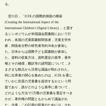
る。
翌21日，「ICDLの国際的側面の構築
(Creating the International Aspect of the
International Children’s Digital Library) 」と題す
るシンポジウムが米国議会図書館において行
われ，各国の児童図書館関係者，児童文学作
家，関係各分野の研究者等約30名が参加し
た。日本からは国際子ども図書館が参加し
た。資料の収集方法，資料選定の基準，著作
権とその補償，翻訳等の諸問題について，さ
まざまな観点から活発な議論が戦わされた。
特に出席者の関心を集めたのは，ICDLを通じ
ていかに良質の児童書を提供するかという問
題であり，誰がどのような基準に基づいて，
どのような方法で1万冊の児童書を選定すべき
かが，著作権の問題ともからめて議論され
た。今後，この計画の前進のためには，それ