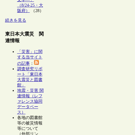
（8/24-25・大
阪府）
（28）
続きを見る
東日本大震災 関
連情報
「災害」に関
する当サイト
の記事
：
調査研究リポ
ート「東日本
大震災と図書
館」
地震・災害 関
連情報（レフ
ァレンス協同
データベー
ス）
各地の図書館
等の被災情報
等について
（外部リン