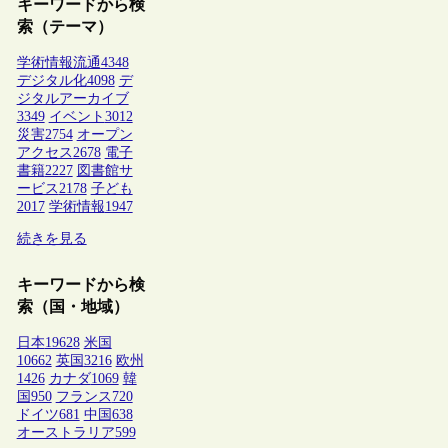
キーワードから検
索（テーマ）
学術情報流通
4348
デジタル化
4098
デ
ジタルアーカイブ
3349
イベント
3012
災害
2754
オープン
アクセス
2678
電子
書籍
2227
図書館サ
ービス
2178
子ども
2017
学術情報
1947
続きを見る
キーワードから検
索（国・地域）
日本
19628
米国
10662
英国
3216
欧州
1426
カナダ
1069
韓
国
950
フランス
720
ドイツ
681
中国
638
オーストラリア
599