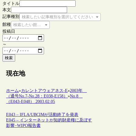
タイトル
本文
記事種別
検索したい記事種別を選択してください
館種
検索したい館種を選択してください
投稿日
～
検索
現在地
ホーム
»
カレントアウェアネス-E
»
2003年
（通号No.7-No.28：E038-E158）
»
No.8
（E043-E048） 2003.02.05
E043 – IFLA/UBCIMが活動終了を発表
E045 – インターネットが知的財産権に及ぼす
影響−WIPO報告書