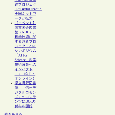
進プロジェク
ト“TuttInLibro”：
全国ネットワ
ークが拡大
【イベント】
国立国会図書
館（NDL）、
科学技術に関
する調査プロ
ジェクト2026
シンポジウム
「AI for
Science―科学
技術政策への
インパクト
―」（9/11・
オンライン）
県立長野図書
館、「信州デ
ジタルコモン
ズ」のコンテ
ンツにDOIの
付与を開始
続きを見る