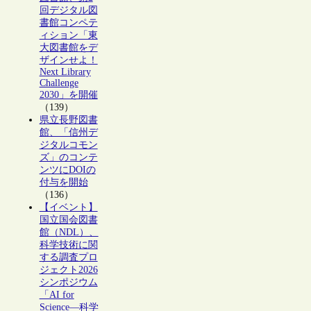
回デジタル図
書館コンペテ
ィション「東
大図書館をデ
ザインせよ！
Next Library
Challenge
2030」を開催
（139）
県立長野図書
館、「信州デ
ジタルコモン
ズ」のコンテ
ンツにDOIの
付与を開始
（136）
【イベント】
国立国会図書
館（NDL）、
科学技術に関
する調査プロ
ジェクト2026
シンポジウム
「AI for
Science―科学