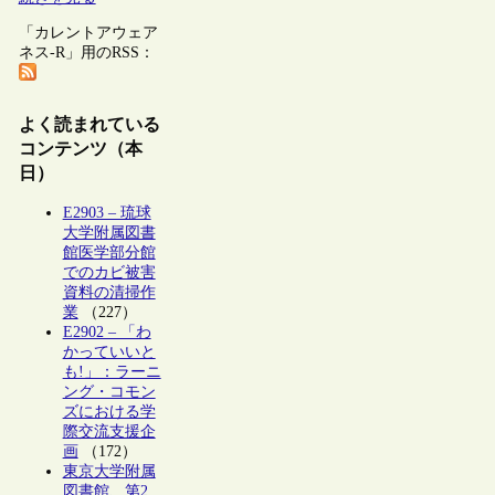
「カレントアウェア
ネス-R」用のRSS：
よく読まれている
コンテンツ（本
日）
E2903 – 琉球
大学附属図書
館医学部分館
でのカビ被害
資料の清掃作
業
（227）
E2902 – 「わ
かっていいと
も!」：ラーニ
ング・コモン
ズにおける学
際交流支援企
画
（172）
東京大学附属
図書館、第2