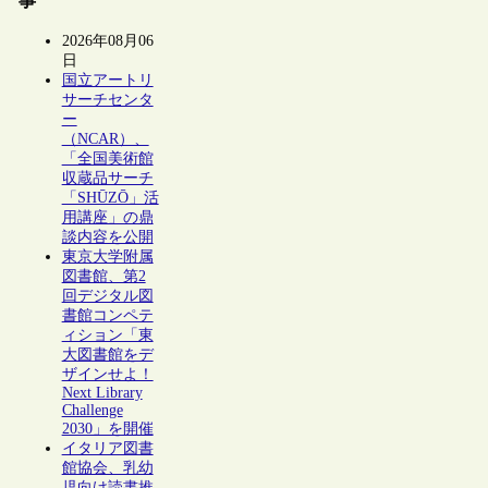
事
2026年08月06
日
国立アートリ
サーチセンタ
ー
（NCAR）、
「全国美術館
収蔵品サーチ
「SHŪZŌ」活
用講座」の鼎
談内容を公開
東京大学附属
図書館、第2
回デジタル図
書館コンペテ
ィション「東
大図書館をデ
ザインせよ！
Next Library
Challenge
2030」を開催
イタリア図書
館協会、乳幼
児向け読書推