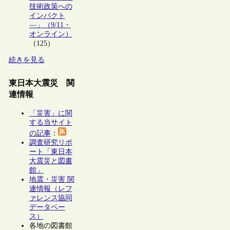
技術政策への
インパクト
―」（9/11・
オンライン）
（125）
続きを見る
東日本大震災 関
連情報
「災害」に関
する当サイト
の記事
：
調査研究リポ
ート「東日本
大震災と図書
館」
地震・災害 関
連情報（レフ
ァレンス協同
データベー
ス）
各地の図書館