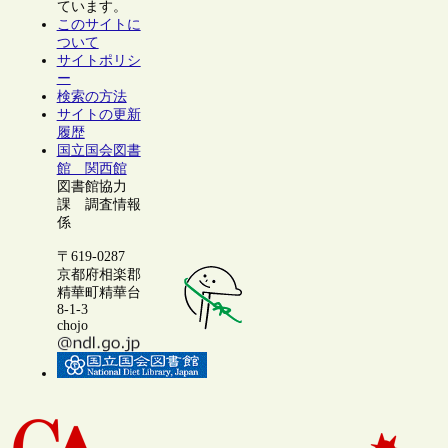
ています。
このサイトに
ついて
サイトポリシ
ー
検索の方法
サイトの更新
履歴
国立国会図書
館 関西館
図書館協力
課 調査情報
係
〒619-0287
京都府相楽郡
精華町精華台
8-1-3
chojo