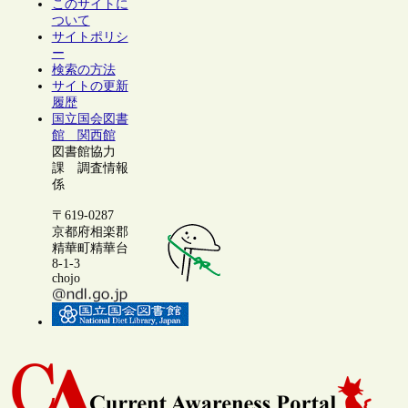
このサイトに
ついて
サイトポリシ
ー
検索の方法
サイトの更新
履歴
国立国会図書
館 関西館
図書館協力
課 調査情報
係
〒619-0287
京都府相楽郡
精華町精華台
8-1-3
chojo