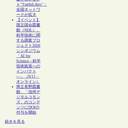
ト“TuttInLibro”：
全国ネットワ
ークが拡大
【イベント】
国立国会図書
館（NDL）、
科学技術に関
する調査プロ
ジェクト2026
シンポジウム
「AI for
Science―科学
技術政策への
インパクト
―」（9/11・
オンライン）
県立長野図書
館、「信州デ
ジタルコモン
ズ」のコンテ
ンツにDOIの
付与を開始
続きを見る