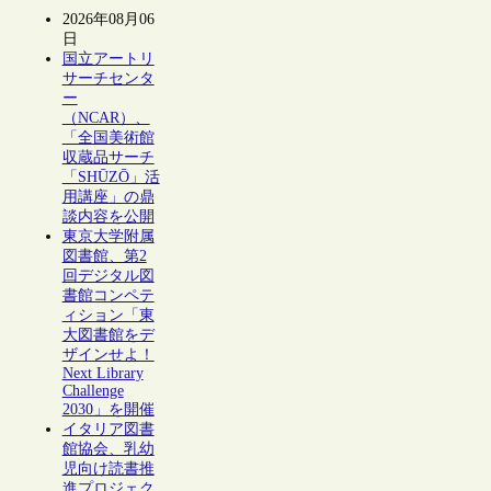
2026年08月06
日
国立アートリ
サーチセンタ
ー
（NCAR）、
「全国美術館
収蔵品サーチ
「SHŪZŌ」活
用講座」の鼎
談内容を公開
東京大学附属
図書館、第2
回デジタル図
書館コンペテ
ィション「東
大図書館をデ
ザインせよ！
Next Library
Challenge
2030」を開催
イタリア図書
館協会、乳幼
児向け読書推
進プロジェク