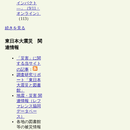
インパクト
―」（9/11・
オンライン）
（113）
続きを見る
東日本大震災 関
連情報
「災害」に関
する当サイト
の記事
：
調査研究リポ
ート「東日本
大震災と図書
館」
地震・災害 関
連情報（レフ
ァレンス協同
データベー
ス）
各地の図書館
等の被災情報