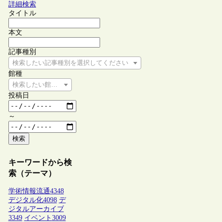
詳細検索
タイトル
本文
記事種別
検索したい記事種別を選択してください
館種
検索したい館種を選択してください
投稿日
～
検索
キーワードから検
索（テーマ）
学術情報流通
4348
デジタル化
4098
デ
ジタルアーカイブ
3349
イベント
3009