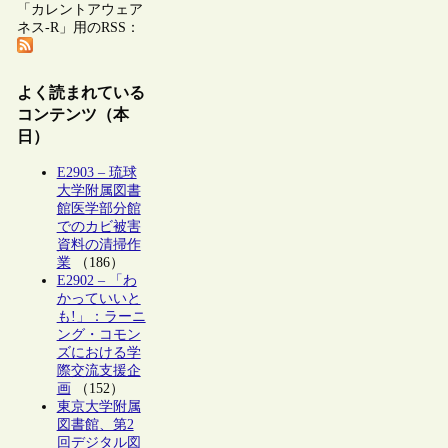
「カレントアウェア
ネス-R」用のRSS：
よく読まれている
コンテンツ（本
日）
E2903 – 琉球
大学附属図書
館医学部分館
でのカビ被害
資料の清掃作
業
（186）
E2902 – 「わ
かっていいと
も!」：ラーニ
ング・コモン
ズにおける学
際交流支援企
画
（152）
東京大学附属
図書館、第2
回デジタル図