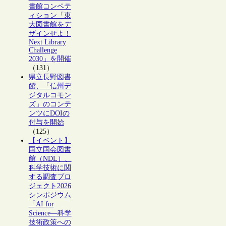
書館コンペテ
ィション「東
大図書館をデ
ザインせよ！
Next Library
Challenge
2030」を開催
（131）
県立長野図書
館、「信州デ
ジタルコモン
ズ」のコンテ
ンツにDOIの
付与を開始
（125）
【イベント】
国立国会図書
館（NDL）、
科学技術に関
する調査プロ
ジェクト2026
シンポジウム
「AI for
Science―科学
技術政策への