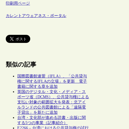
印刷用ページ
カレントアウェアネス・ポータル
類似の記事
国際図書館連盟（IFLA）、「公共貸与
権に関するIFLAの立場」を更新 電子
書籍に関する章を追加
英国のデジタル・文化・メディア・ス
ポーツ省（DCMS）、公共貸与権による
支払い対象の範囲拡大を発表：北アイ
ルランドの公共図書館による「遠隔電
子貸出」を新たに追加
台湾・文化部が進める読書・出版に関
する5つの事業（記事紹介）
E2266 – 台湾における公共貸与権の試行