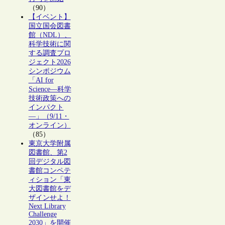
（90）
【イベント】
国立国会図書
館（NDL）、
科学技術に関
する調査プロ
ジェクト2026
シンポジウム
「AI for
Science―科学
技術政策への
インパクト
―」（9/11・
オンライン）
（85）
東京大学附属
図書館、第2
回デジタル図
書館コンペテ
ィション「東
大図書館をデ
ザインせよ！
Next Library
Challenge
2030」を開催