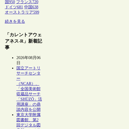
国
950
フランス
720
ドイツ
681
中国
638
オーストラリア
599
続きを見る
「カレントアウェ
アネス-R」新着記
事
2026年08月06
日
国立アートリ
サーチセンタ
ー
（NCAR）、
「全国美術館
収蔵品サーチ
「SHŪZŌ」活
用講座」の鼎
談内容を公開
東京大学附属
図書館、第2
回デジタル図