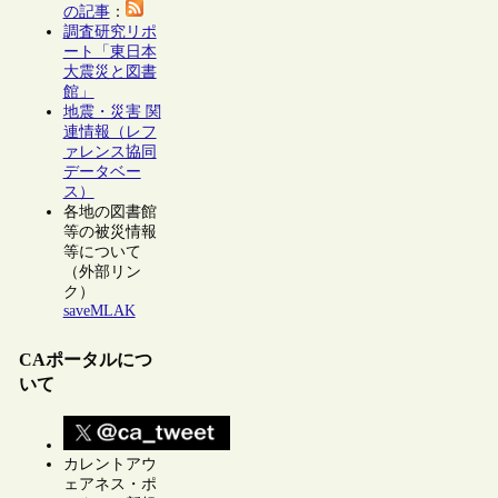
の記事
：
調査研究リポ
ート「東日本
大震災と図書
館」
地震・災害 関
連情報（レフ
ァレンス協同
データベー
ス）
各地の図書館
等の被災情報
等について
（外部リン
ク）
saveMLAK
CAポータルにつ
いて
カレントアウ
ェアネス・ポ