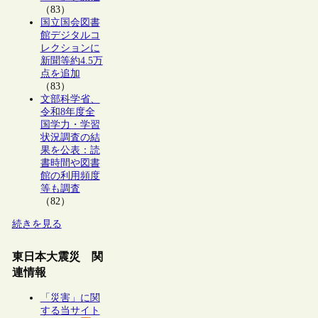
（83）
国立国会図書
館デジタルコ
レクションに
新聞等約4.5万
点を追加
（83）
文部科学省、
令和8年度全
国学力・学習
状況調査の結
果を公表：読
書時間や図書
館の利用頻度
等も調査
（82）
続きを見る
東日本大震災 関
連情報
「災害」に関
する当サイト