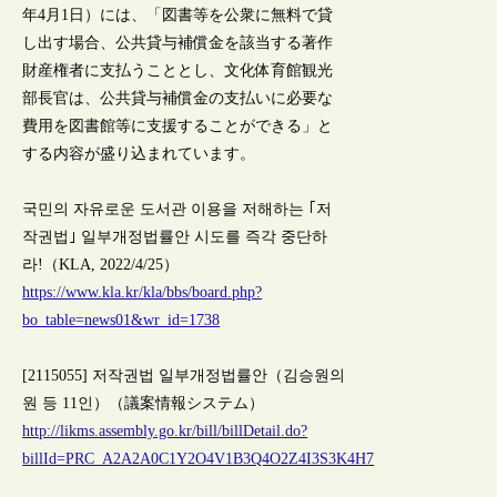
年4月1日）には、「図書等を公衆に無料で貸
し出す場合、公共貸与補償金を該当する著作
財産権者に支払うこととし、文化体育館観光
部長官は、公共貸与補償金の支払いに必要な
費用を図書館等に支援することができる」と
する内容が盛り込まれています。
국민의 자유로운 도서관 이용을 저해하는 ｢저
작권법｣ 일부개정법률안 시도를 즉각 중단하
라!（KLA, 2022/4/25）
https://www.kla.kr/kla/bbs/board.php?
bo_table=news01&wr_id=1738
[2115055] 저작권법 일부개정법률안（김승원의
원 등 11인）（議案情報システム）
http://likms.assembly.go.kr/bill/billDetail.do?
billId=PRC_A2A2A0C1Y2O4V1B3Q4O2Z4I3S3K4H7