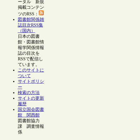
ータル 新規
掲載コンテン
ツのRSS：
図書館関係雑
誌目次RSS集
（国内）
日本の図書
館・図書館情
報学関係情報
誌の目次を
RSSで配信し
ています。
このサイトに
ついて
サイトポリシ
ー
検索の方法
サイトの更新
履歴
国立国会図書
館 関西館
図書館協力
課 調査情報
係