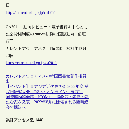
日
http://current.ndl.go.jp/ca1754
CA2011 – 動向レビュー：電子書籍を中心とし
た公貸権制度の2005年以降の国際動向 / 稲垣
行子
カレントアウェアネス No.350 2021年12月
20日
https://current.ndl.go.jp/ca2011
カレントアウェアネス-R
韓国
図書館
著作権
貸
出
【イベント】東アジア近代史学会 2022年度 第
27回研究大会（7/2-3・オンライン、東京）
国際博物館会議（ICOM）、博物館の定義の新
たな案を発表：2022年8月に開催される臨時総
会で採決へ
累計アクセス数:
1440