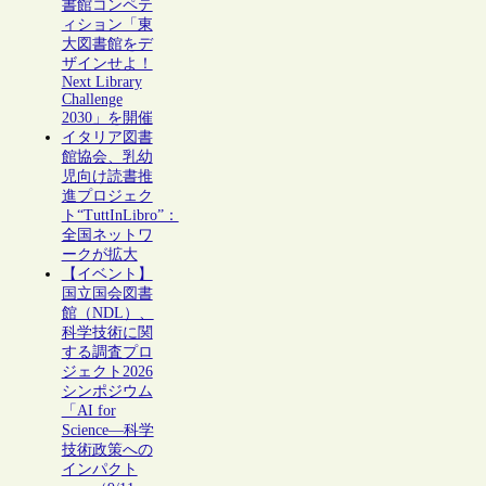
書館コンペテ
ィション「東
大図書館をデ
ザインせよ！
Next Library
Challenge
2030」を開催
イタリア図書
館協会、乳幼
児向け読書推
進プロジェク
ト“TuttInLibro”：
全国ネットワ
ークが拡大
【イベント】
国立国会図書
館（NDL）、
科学技術に関
する調査プロ
ジェクト2026
シンポジウム
「AI for
Science―科学
技術政策への
インパクト