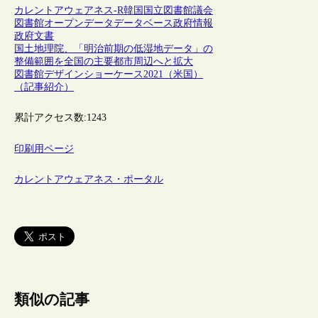
カレントアウェアネス-R
韓国
国立図書館
議会
図書館
オープンデータ
データベース
政府情報
政府文書
国土地理院、「明治前期の低湿地データ」の
整備範囲を全国の主要都市周辺へと拡大
図書館デザインショーケース2021（米国）
（記事紹介）
累計アクセス数:
1243
印刷用ページ
カレントアウェアネス・ポータル
類似の記事