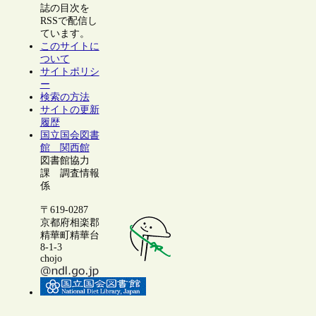
誌の目次を
RSSで配信し
ています。
このサイトに
ついて
サイトポリシ
ー
検索の方法
サイトの更新
履歴
国立国会図書
館 関西館
図書館協力
課 調査情報
係
〒619-0287
京都府相楽郡
精華町精華台
8-1-3
chojo