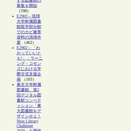
する図書館の
募集を開始
（598）
E2903 – 琉球
大学附属図書
館医学部分館
でのカビ被害
資料の清掃作
業
（462）
E2902 – 「わ
かっていいと
も!」：ラーニ
ング・コモン
ズにおける学
際交流支援企
画
（103）
東京大学附属
図書館、第2
回デジタル図
書館コンペテ
ィション「東
大図書館をデ
ザインせよ！
Next Library
Challenge
2030」を開催