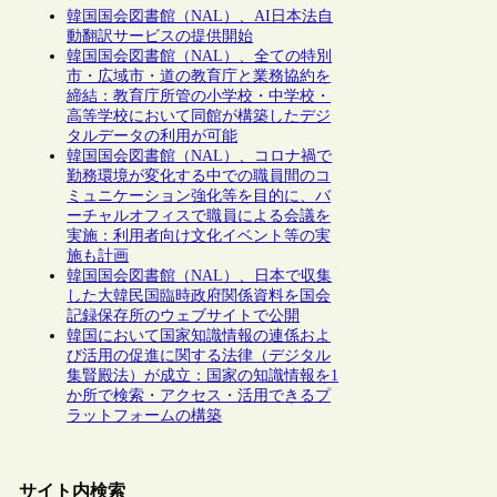
韓国国会図書館（NAL）、AI日本法自
動翻訳サービスの提供開始
韓国国会図書館（NAL）、全ての特別
市・広域市・道の教育庁と業務協約を
締結：教育庁所管の小学校・中学校・
高等学校において同館が構築したデジ
タルデータの利用が可能
韓国国会図書館（NAL）、コロナ禍で
勤務環境が変化する中での職員間のコ
ミュニケーション強化等を目的に、バ
ーチャルオフィスで職員による会議を
実施：利用者向け文化イベント等の実
施も計画
韓国国会図書館（NAL）、日本で収集
した大韓民国臨時政府関係資料を国会
記録保存所のウェブサイトで公開
韓国において国家知識情報の連係およ
び活用の促進に関する法律（デジタル
集賢殿法）が成立：国家の知識情報を1
か所で検索・アクセス・活用できるプ
ラットフォームの構築
サイト内検索