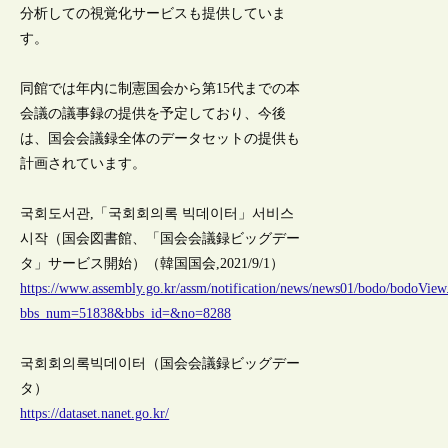
分析しての視覚化サービスも提供していま
す。
同館では年内に制憲国会から第15代までの本
会議の議事録の提供を予定しており、今後
は、国会会議録全体のデータセットの提供も
計画されています。
국회도서관,「국회회의록 빅데이터」서비스
시작（国会図書館、「国会会議録ビッグデー
タ」サービス開始）（韓国国会,2021/9/1）
https://www.assembly.go.kr/assm/notification/news/news01/bodo/bodoView
bbs_num=51838&bbs_id=&no=8288
국회회의록빅데이터（国会会議録ビッグデー
タ）
https://dataset.nanet.go.kr/