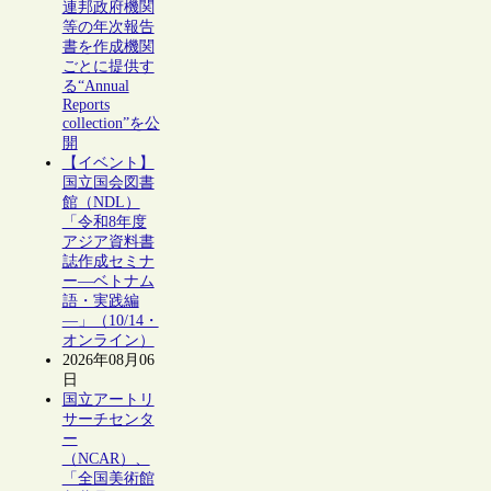
連邦政府機関
等の年次報告
書を作成機関
ごとに提供す
る“Annual
Reports
collection”を公
開
【イベント】
国立国会図書
館（NDL）
「令和8年度
アジア資料書
誌作成セミナ
ー―ベトナム
語・実践編
―」（10/14・
オンライン）
2026年08月06
日
国立アートリ
サーチセンタ
ー
（NCAR）、
「全国美術館