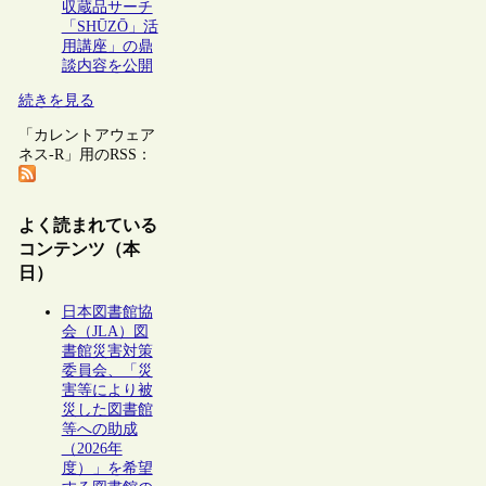
収蔵品サーチ
「SHŪZŌ」活
用講座」の鼎
談内容を公開
続きを見る
「カレントアウェア
ネス-R」用のRSS：
よく読まれている
コンテンツ（本
日）
日本図書館協
会（JLA）図
書館災害対策
委員会、「災
害等により被
災した図書館
等への助成
（2026年
度）」を希望