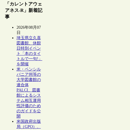
「カレントアウェ
アネス-R」新着記
事
2026年08月07
日
埼玉県立久喜
図書館、休館
日特別イベン
ト「本のタイ
トルで一句!」
を開催
米・ペンシル
バニア州等の
大学図書館の
連合体
PALCI、図書
館によるシス
テム相互運用
性評価のため
のガイドを公
開
米国政府出版
局（GPO）、