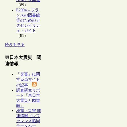
（89）
E2904 – フラ
ンスの図書館
等のためのア
クセシビリテ
ィ・ガイド
（81）
続きを見る
東日本大震災 関
連情報
「災害」に関
する当サイト
の記事
：
調査研究リポ
ート「東日本
大震災と図書
館」
地震・災害 関
連情報（レフ
ァレンス協同
データベー