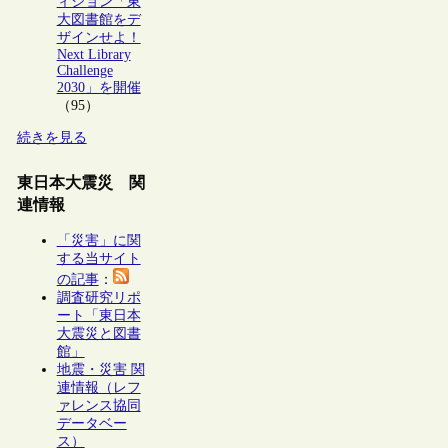
ィション「東
大図書館をデ
ザインせよ！
Next Library
Challenge
2030」を開催
（95）
続きを見る
東日本大震災 関
連情報
「災害」に関
する当サイト
の記事
：
調査研究リポ
ート「東日本
大震災と図書
館」
地震・災害 関
連情報（レフ
ァレンス協同
データベー
ス）