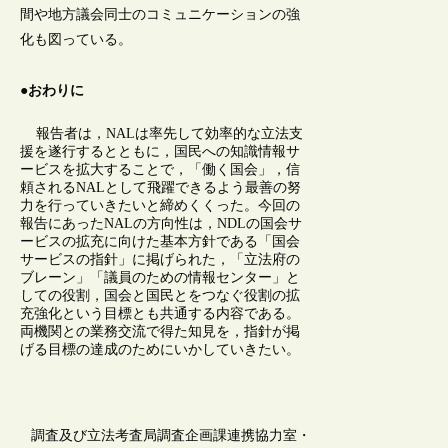
間や地方議会同士のコミュニケーションの強
化も図っている。
●おわりに
報告者は，NALは率先して効率的な立法支
援を遂行するとともに，国民への知識情報サ
ービスを拡大することで，「働く国会」，信
頼されるNALとして飛躍できるよう最善の努
力を行っていきたいと締めくくった。今回の
報告にあったNALの方向性は，NDLの国会サ
ービスの拡充に向けた基本方針である「国会
サービスの指針」に掲げられた，「立法府の
ブレーン」「議員のための情報センター」と
しての役割，国会と国民とをつなぐ役割の拡
充強化という目標とも共通する内容である。
両機関との業務交流で得た知見を，指針が掲
げる目標の達成のためにいかしていきたい。
調査及び立法考査局調査企画課連携協力室・