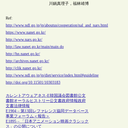
川鍋真理子，福林靖博
Ref:
http://www.ndl.go.jp/jp/aboutus/cooperation/nal_and_nars.html
https://www.nanet.go.kr/
http://www.nars.go.kr/
http://law.nanet.go.kr/main/main.do
http://hn.nanet.go.kr/
http://archives.nanet.go.kr/
http://clik.nanet.go.kr/
http://www.ndl.go.jp/jp/diet/service/index.html#guideline
http://doi.org/10.11501/10303183
カレントアウェアネス-E
韓国
議会図書館
公文
書館
オーラルヒストリー
公文書
政府情報
政府
文書
法律情報
E1904 – 第13回レファレンス協同データベース
事業フォーラム＜報告＞
E1895 – 「日本アニメーション映画クラシック
ス」の公開について