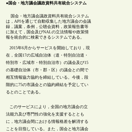
●国会・地方議会議政資料共有統合システム
国会・地方議会議政資料共有統合システム
は，APIを通じて自動収集した地方議会の会議
録，議案，条例，公聴会資料，政策報告書等
に加えて，国会及びNALの立法情報や政策情
報を統合的に検索できるシステムである。
2015年6月からサービスを開始しており，現
在，全国17の広域自治体（道・特別自治道・
特別市・広域市・特別自治市）の議会及び15
の基礎自治体（市・郡・区）の議会との間で
相互情報協力協約を締結している。今後，段
階的に75の市議会との協約締結を予定してい
るとのことである。
このサービスにより，全国の地方議会の立
法能力及び専門性の強化を支援するととも
に，地方議会間における情報格差を解消する
ことを目指している。また，国会と地方議会