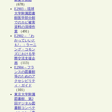
（678）
E2903 – 琉球
大学附属図書
館医学部分館
でのカビ被害
資料の清掃作
業
（491）
E2902 – 「わ
かっていいと
も!」：ラーニ
ング・コモン
ズにおける学
際交流支援企
画
（113）
E2904 – フラ
ンスの図書館
等のためのア
クセシビリテ
ィ・ガイド
（101）
東京大学附属
図書館、第2
回デジタル図
書館コンペテ