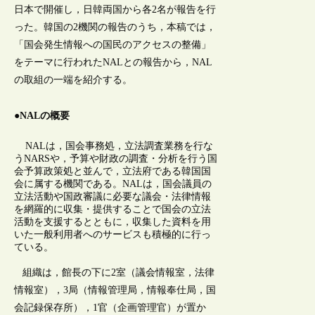
日本で開催し，日韓両国から各2名が報告を行
った。韓国の2機関の報告のうち，本稿では，
「国会発生情報への国民のアクセスの整備」
をテーマに行われたNALとの報告から，NAL
の取組の一端を紹介する。
●NALの概要
NALは，国会事務処，立法調査業務を行な
うNARSや，予算や財政の調査・分析を行う国
会予算政策処と並んで，立法府である韓国国
会に属する機関である。NALは，国会議員の
立法活動や国政審議に必要な議会・法律情報
を網羅的に収集・提供することで国会の立法
活動を支援するとともに，収集した資料を用
いた一般利用者へのサービスも積極的に行っ
ている。
組織は，館長の下に2室（議会情報室，法律
情報室），3局（情報管理局，情報奉仕局，国
会記録保存所），1官（企画管理官）が置か