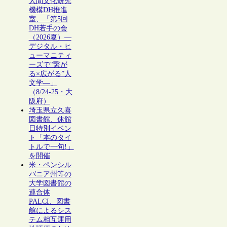
人間文化研究
機構DH推進
室、「第5回
DH若手の会
（2026夏）―
デジタル・ヒ
ューマニティ
ーズで“繋が
る×広がる”人
文学―」
（8/24-25・大
阪府）
埼玉県立久喜
図書館、休館
日特別イベン
ト「本のタイ
トルで一句!」
を開催
米・ペンシル
バニア州等の
大学図書館の
連合体
PALCI、図書
館によるシス
テム相互運用