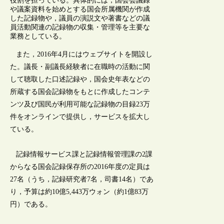
役割を担っている。具体的には，国会会議録
や議案資料を始めとする国会所属機関が作成
した記録物や，議員の演説文や著書などの議
員活動関連の記録物の収集・管理等を主要な
業務としている。
また，2016年4月にはウェブサイトを開設し
た。議長・副議長経験者に在職時の活動に関
して聴取した口述記録や，国会史年表などの
所蔵する国会記録物をもとに作成したコンテ
ンツ及び国民が利用可能な記録物の目録23万
件をオンラインで提供し，サービスを拡大し
ている。
記録情報サービス課と記録情報管理課の2課
からなる国会記録保存所の2016年度の定員は
27名（うち，記録研究者7名，司書14名）であ
り，予算は約10億5,443万ウォン（約1億83万
円）である。