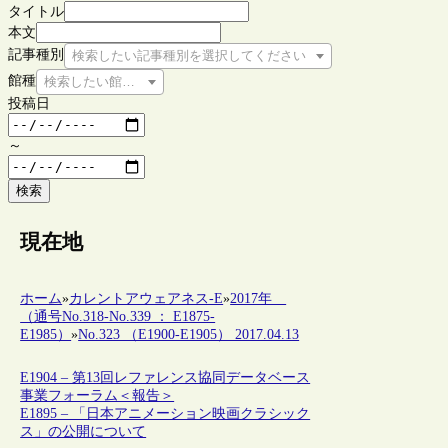
タイトル
本文
記事種別
検索したい記事種別を選択してください
館種
検索したい館種を選択してください
投稿日
～
検索
現在地
ホーム
»
カレントアウェアネス-E
»
2017年
（通号No.318-No.339 ： E1875-
E1985）
»
No.323 （E1900-E1905） 2017.04.13
E1904 – 第13回レファレンス協同データベース
事業フォーラム＜報告＞
E1895 – 「日本アニメーション映画クラシック
ス」の公開について