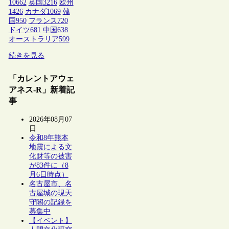
10662
英国
3216
欧州
1426
カナダ
1069
韓
国
950
フランス
720
ドイツ
681
中国
638
オーストラリア
599
続きを見る
「カレントアウェ
アネス-R」新着記
事
2026年08月07
日
令和8年熊本
地震による文
化財等の被害
が83件に（8
月6日時点）
名古屋市、名
古屋城の現天
守閣の記録を
募集中
【イベント】