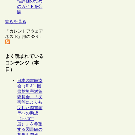
性評価のため
のガイドを公
開
続きを見る
「カレントアウェア
ネス-R」用のRSS：
よく読まれている
コンテンツ（本
日）
日本図書館協
会（JLA）図
書館災害対策
委員会、「災
害等により被
災した図書館
等への助成
（2026年
度）」を希望
する図書館の
募集を開始