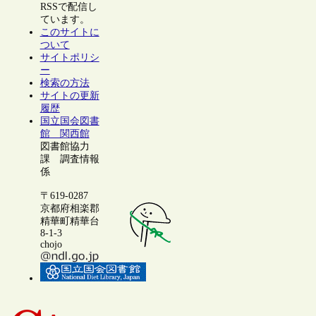
RSSで配信し
ています。
このサイトに
ついて
サイトポリシ
ー
検索の方法
サイトの更新
履歴
国立国会図書
館 関西館
図書館協力
課 調査情報
係
〒619-0287
京都府相楽郡
精華町精華台
8-1-3
chojo