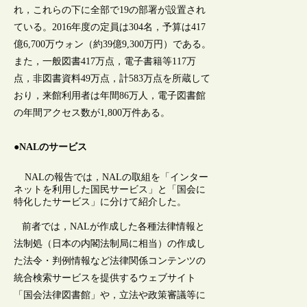
れ，これらの下に全部で19の部署が設置され
ている。2016年度の定員は304名，予算は417
億6,700万ウォン（約39億9,300万円）である。
また，一般図書417万点，電子書籍等117万
点，非図書資料49万点，計583万点を所蔵して
おり，来館利用者は年間86万人，電子図書館
の年間アクセス数が1,800万件ある。
●NALのサービス
NALの報告では，NALの取組を「インター
ネットを利用した国民サービス」と「国会に
特化したサービス」に分けて紹介した。
前者では，NALが作成した各種法律情報と
法制処（日本の内閣法制局に相当）の作成し
た法令・判例情報など法律関係コンテンツの
統合検索サービスを提供するウェブサイト
「国会法律図書館」や，立法や政策審議等に