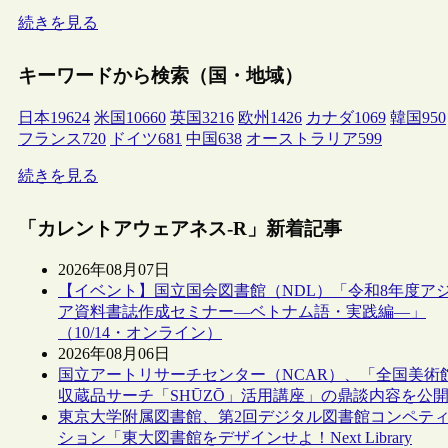
続きを見る
キーワードから検索（国・地域）
日本
19624
米国
10660
英国
3216
欧州
1426
カナダ
1069
韓国
950
フランス
720
ドイツ
681
中国
638
オーストラリア
599
続きを見る
「カレントアウェアネス-R」新着記事
2026年08月07日
【イベント】国立国会図書館（NDL）「令和8年度ア
ア資料書誌作成セミナー―ベトナム語・実践編―」
（10/14・オンライン）
2026年08月06日
国立アートリサーチセンター（NCAR）、「全国美術
収蔵品サーチ「SHŪZŌ」活用講座」の鼎談内容を公
東京大学附属図書館、第2回デジタル図書館コンペテ
ション「東大図書館をデザインせよ！Next Library