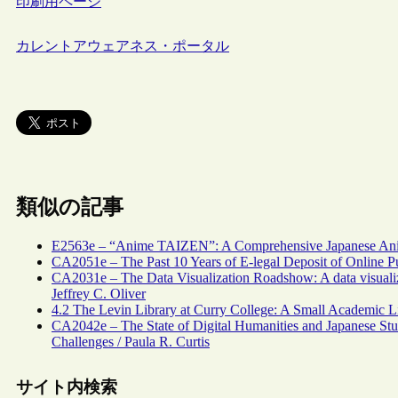
印刷用ページ
カレントアウェアネス・ポータル
類似の記事
E2563e – “Anime TAIZEN”: A Comprehensive Japanese Ani
CA2051e – The Past 10 Years of E-legal Deposit of Online Pub
CA2031e – The Data Visualization Roadshow: A data visualiza
Jeffrey C. Oliver
4.2 The Levin Library at Curry College: A Small Academic 
CA2042e – The State of Digital Humanities and Japanese Stu
Challenges / Paula R. Curtis
サイト内検索