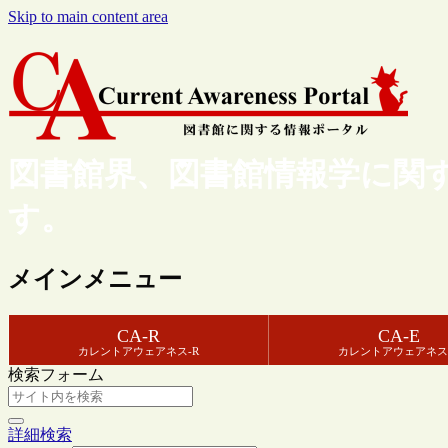
Skip to main content area
図書館界、図書館情報学に関
す。
メインメニュー
CA-R
CA-E
カレントアウェアネス-R
カレントアウェアネス
検索フォーム
詳細検索