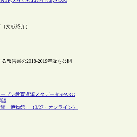
HVx2BXeyXFCCSCLGea1lCuySkZE/
析（文献紹介）
報告書の2018-2019年版を公開
オープン教育資源
メタデータ
SPARC
開設
・博物館」（3/27・オンライン）