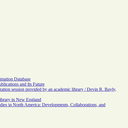
mation Database
lications and Its Future
tion session provided by an academic library / Devin R. Bayly,
Library in New England
dies in North America: Developments, Collaborations, and