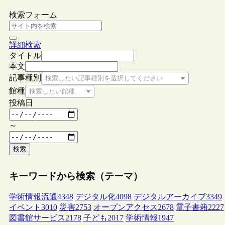
検索フォーム
詳細検索
タイトル
本文
記事種別
検索したい記事種別を選択してください
館種
検索したい館種を選択してください
投稿日
～
検索
キーワードから検索（テーマ）
学術情報流通
4348
デジタル化
4098
デジタルアーカイブ
3349
イベント
3010
災害
2753
オープンアクセス
2678
電子書籍
2227
図書館サービス
2178
子ども
2017
学術情報
1947