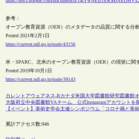
https://docs.google.com/document/d/14tYwNEzr1EKMJAED
参考：
オープン教育資源（OER）のメタデータの品質に関する分
Posted 2021年2月1日
https://current.ndl.go.jp/node/43156
米・SPARC、北米のオープン教育資源（OER）の現状に関する
Posted 2019年10月1日
https://current.ndl.go.jp/node/39143
カレントアウェアネス-R
カナダ
米国
大学図書館
研究図書館
大阪府立中央図書館YAチーム、公式Instagramアカウントを
【イベント】美術史学会主催シンポジウム「コロナ禍と美術館
累計アクセス数:
946