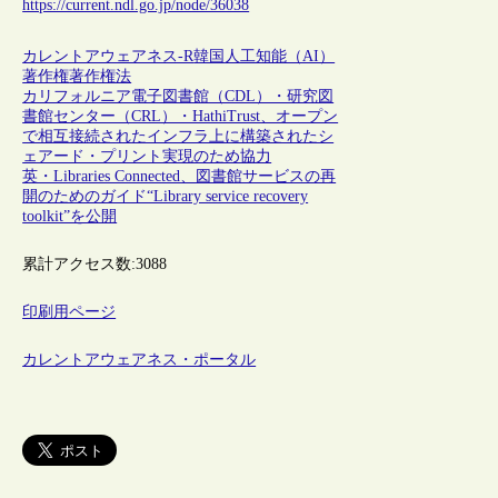
https://current.ndl.go.jp/node/36038
カレントアウェアネス-R
韓国
人工知能（AI）
著作権
著作権法
カリフォルニア電子図書館（CDL）・研究図
書館センター（CRL）・HathiTrust、オープン
で相互接続されたインフラ上に構築されたシ
ェアード・プリント実現のため協力
英・Libraries Connected、図書館サービスの再
開のためのガイド“Library service recovery
toolkit”を公開
累計アクセス数:
3088
印刷用ページ
カレントアウェアネス・ポータル