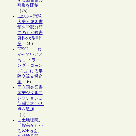
募集を開始
（75）
E2903 – 琉球
大学附属図書
館医学部分館
でのカビ被害
資料の清掃作
業
（56）
E2902 – 「わ
かっていいと
も!」：ラーニ
ング・コモン
ズにおける学
際交流支援企
画
（6）
国立国会図書
館デジタルコ
レクションに
新聞等約4.5万
点を追加
（3）
国土地理院、
「標高がわか
るWeb地図」