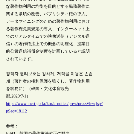
な著作物利用の均衡を目的とする職務著作に
関する条項の改善、パブリシティ権の導入、
データマイニングのための著作物利用におけ
る著作権免責規定の導入、インターネット上
でのリアルタイムでの映像送信（デジタル送
信）の著作権法上での概念の明確化、授業目
的公衆送信補償金制度を計画していると説明
されています。
창작자 권리보호는 강하게, 저작물 이용은 손쉽
게（著作者の権利保護を強くし、著作物利用
を容易に）（韓国・文化体育観光
部,2020/7/1）
https://www.mcst.go.kr/kor/s_notice/press/pressView.jsp?
pSeq=18112
参考：
E393 – 韓国の著作権法改正の動向