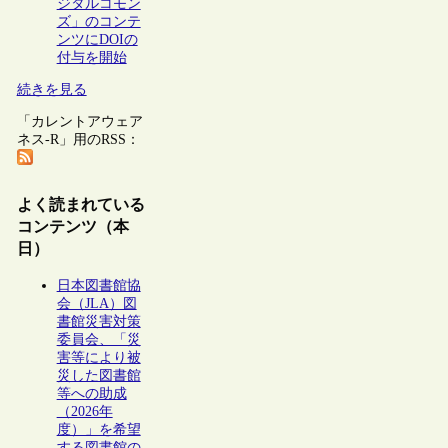
ジタルコモン
ズ」のコンテ
ンツにDOIの
付与を開始
続きを見る
「カレントアウェア
ネス-R」用のRSS：
よく読まれている
コンテンツ（本
日）
日本図書館協
会（JLA）図
書館災害対策
委員会、「災
害等により被
災した図書館
等への助成
（2026年
度）」を希望
する図書館の