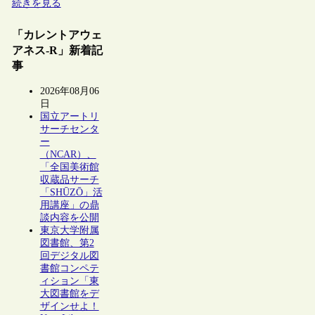
続きを見る
「カレントアウェ
アネス-R」新着記
事
2026年08月06
日
国立アートリ
サーチセンタ
ー
（NCAR）、
「全国美術館
収蔵品サーチ
「SHŪZŌ」活
用講座」の鼎
談内容を公開
東京大学附属
図書館、第2
回デジタル図
書館コンペテ
ィション「東
大図書館をデ
ザインせよ！