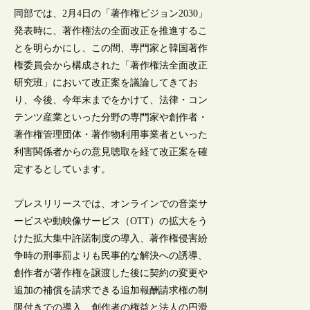
同部では、2月4日の「著作権ビジョン2030」
発表時に、著作権法の全面改正を推進するこ
とを明らかにし、この間、専門家と韓国著作
権委員会から構成された「著作権法全面改正
研究班」において改正案を議論してきてお
り、今後、今年末までをかけて、法律・コン
テンツ産業といった分野の専門家や創作者・
著作権管理団体・著作物利用事業者といった
利害関係者からの意見聴取を経て改正案を確
定するとしています。
プレスリリースでは、オンラインでの音楽サ
ービスや動映像サービス（OTT）の拡大をう
けた拡大集中許諾制度の導入、著作権侵害紛
争時の刑事罰よりも民事的な解決への誘導、
創作者が著作権を譲渡した後に契約の変更や
追加の補償を請求できる追加報酬請求権の制
限付きでの導入、創作者の権益と法人の円滑