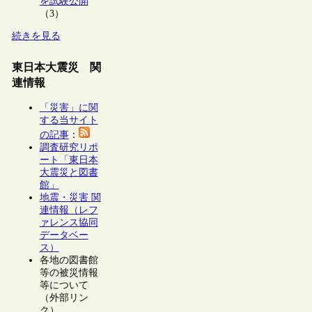
を試験公開
（3）
続きを見る
東日本大震災 関
連情報
「災害」に関
する当サイト
の記事
：
調査研究リポ
ート「東日本
大震災と図書
館」
地震・災害 関
連情報（レフ
ァレンス協同
データベー
ス）
各地の図書館
等の被災情報
等について
（外部リン
ク）