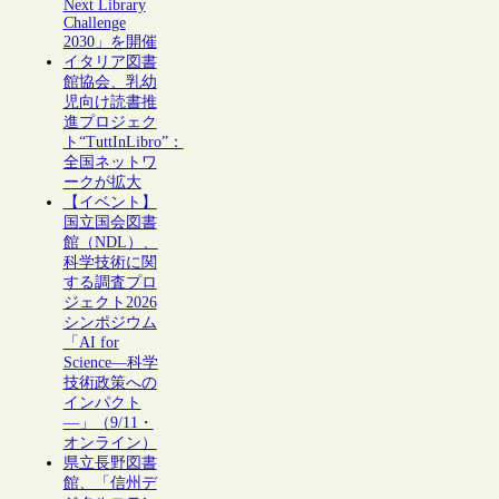
Next Library
Challenge
2030」を開催
イタリア図書
館協会、乳幼
児向け読書推
進プロジェク
ト“TuttInLibro”：
全国ネットワ
ークが拡大
【イベント】
国立国会図書
館（NDL）、
科学技術に関
する調査プロ
ジェクト2026
シンポジウム
「AI for
Science―科学
技術政策への
インパクト
―」（9/11・
オンライン）
県立長野図書
館、「信州デ