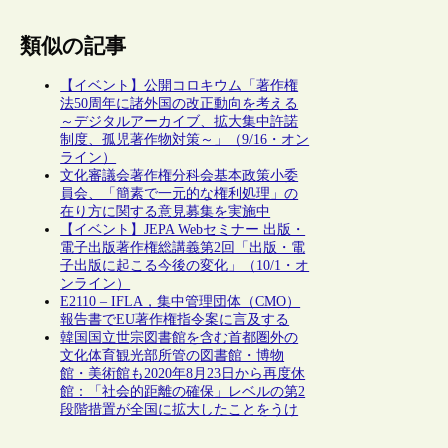
類似の記事
【イベント】公開コロキウム「著作権
法50周年に諸外国の改正動向を考える
～デジタルアーカイブ、拡大集中許諾
制度、孤児著作物対策～」（9/16・オン
ライン）
文化審議会著作権分科会基本政策小委
員会、「簡素で一元的な権利処理」の
在り方に関する意見募集を実施中
【イベント】JEPA Webセミナー 出版・
電子出版著作権総講義第2回「出版・電
子出版に起こる今後の変化」（10/1・オ
ンライン）
E2110 – IFLA，集中管理団体（CMO）
報告書でEU著作権指令案に言及する
韓国国立世宗図書館を含む首都圏外の
文化体育観光部所管の図書館・博物
館・美術館も2020年8月23日から再度休
館：「社会的距離の確保」レベルの第2
段階措置が全国に拡大したことをうけ