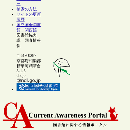
ー
検索の方法
サイトの更新
履歴
国立国会図書
館 関西館
図書館協力
課 調査情報
係
〒619-0287
京都府相楽郡
精華町精華台
8-1-3
chojo