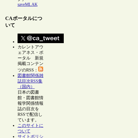
saveMLAK
CAポータルにつ
いて
カレントアウ
ェアネス・ポ
ータル 新規
掲載コンテン
ツのRSS：
図書館関係雑
誌目次RSS集
（国内）
日本の図書
館・図書館情
報学関係情報
誌の目次を
RSSで配信し
ています。
このサイトに
ついて
サイトポリシ