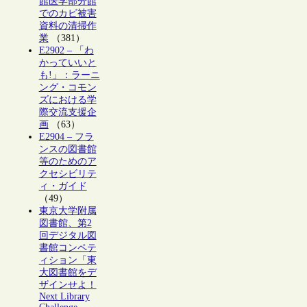
館医学部分館
でのカビ被害
資料の清掃作
業
（381）
E2902 – 「わ
かっていいと
も!」：ラーニ
ング・コモン
ズにおける学
際交流支援企
画
（63）
E2904 – フラ
ンスの図書館
等のためのア
クセシビリテ
ィ・ガイド
（49）
東京大学附属
図書館、第2
回デジタル図
書館コンペテ
ィション「東
大図書館をデ
ザインせよ！
Next Library