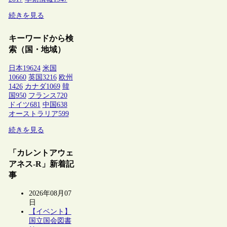
続きを見る
キーワードから検
索（国・地域）
日本
19624
米国
10660
英国
3216
欧州
1426
カナダ
1069
韓
国
950
フランス
720
ドイツ
681
中国
638
オーストラリア
599
続きを見る
「カレントアウェ
アネス-R」新着記
事
2026年08月07
日
【イベント】
国立国会図書