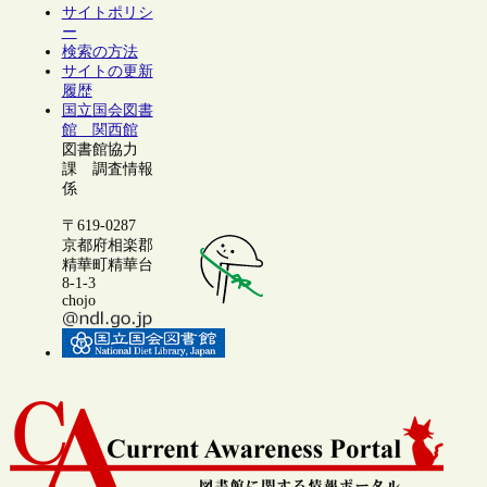
サイトポリシ
ー
検索の方法
サイトの更新
履歴
国立国会図書
館 関西館
図書館協力
課 調査情報
係
〒619-0287
京都府相楽郡
精華町精華台
8-1-3
chojo