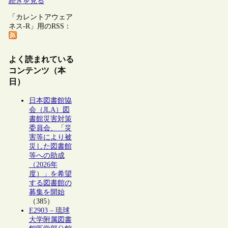
続きを見る
「カレントアウェア
ネス-R」用のRSS：
よく読まれている
コンテンツ（本
日）
日本図書館協
会（JLA）図
書館災害対策
委員会、「災
害等により被
災した図書館
等への助成
（2026年
度）」を希望
する図書館の
募集を開始
（385）
E2903 – 琉球
大学附属図書