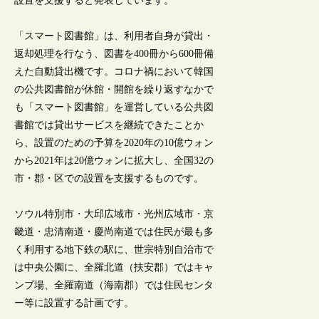
設置を支援すると発表しています。
「スマート図書館」は、利用者自身が貸出・
返却処理を行なう、図書を400冊から600冊備
えた自動貸出機です。コロナ禍において韓国
の公共図書館が休館・開館を繰り返すなかで
も「スマート図書館」を運営している公共図
書館では貸出サービスを継続できたことか
ら、設置のための予算を2020年の10億ウォン
から2021年は20億ウォンに拡大し、全国32の
市・郡・区での設置を支援するものです。
ソウル特別市・大邱広域市・光州広域市・京
畿道・忠清南道・慶尚南道では住民が最も多
く利用する地下鉄の駅に、世宗特別自治市で
は中央公園に、全羅北道（扶安郡）ではキャ
ンプ場、全羅南道（海南郡）では住民センタ
ー等に設置する計画です。