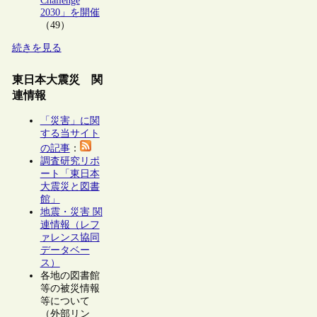
Challenge
2030」を開催
（49）
続きを見る
東日本大震災 関
連情報
「災害」に関
する当サイト
の記事
：
調査研究リポ
ート「東日本
大震災と図書
館」
地震・災害 関
連情報（レフ
ァレンス協同
データベー
ス）
各地の図書館
等の被災情報
等について
（外部リン