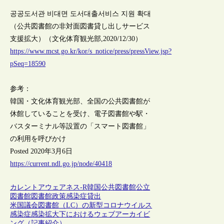
공공도서관 비대면 도서대출서비스 지원 확대
（公共図書館の非対面図書貸し出しサービス
支援拡大）（文化体育観光部,2020/12/30）
https://www.mcst.go.kr/kor/s_notice/press/pressView.jsp?
pSeq=18590
参考：
韓国・文化体育観光部、全国の公共図書館が
休館していることを受け、電子図書館や駅・
バスターミナル等設置の「スマート図書館」
の利用を呼びかけ
Posted 2020年3月6日
https://current.ndl.go.jp/node/40418
カレントアウェアネス-R
韓国
公共図書館
公立
図書館
図書館政策
感染症
貸出
米国議会図書館（LC）の新型コロナウイルス
感染症感染拡大下におけるウェブアーカイビ
ング（記事紹介）