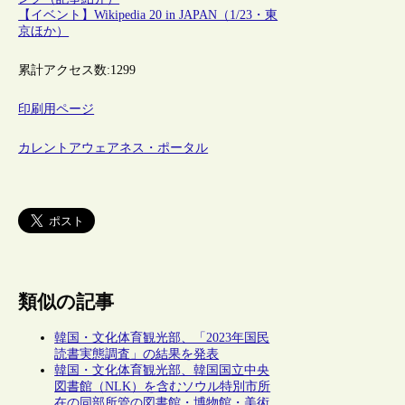
【イベント】Wikipedia 20 in JAPAN（1/23・東
京ほか）
累計アクセス数:
1299
印刷用ページ
カレントアウェアネス・ポータル
類似の記事
韓国・文化体育観光部、「2023年国民
読書実態調査」の結果を発表
韓国・文化体育観光部、韓国国立中央
図書館（NLK）を含むソウル特別市所
在の同部所管の図書館・博物館・美術