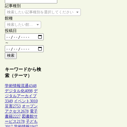
記事種別
検索したい記事種別を選択してください
館種
検索したい館種を選択してください
投稿日
～
検索
キーワードから検
索（テーマ）
学術情報流通
4348
デジタル化
4098
デ
ジタルアーカイブ
3349
イベント
3010
災害
2753
オープン
アクセス
2678
電子
書籍
2227
図書館サ
ービス
2178
子ども
2017
学術情報
1947