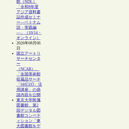
館（NDL）
「令和8年度
アジア資料書
誌作成セミナ
ー―ベトナム
語・実践編
―」（10/14・
オンライン）
2026年08月06
日
国立アートリ
サーチセンタ
ー
（NCAR）、
「全国美術館
収蔵品サーチ
「SHŪZŌ」活
用講座」の鼎
談内容を公開
東京大学附属
図書館、第2
回デジタル図
書館コンペテ
ィション「東
大図書館をデ