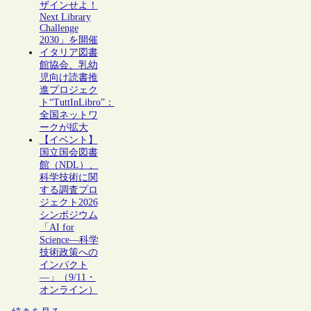
ザインせよ！
Next Library
Challenge
2030」を開催
イタリア図書
館協会、乳幼
児向け読書推
進プロジェク
ト“TuttInLibro”：
全国ネットワ
ークが拡大
【イベント】
国立国会図書
館（NDL）、
科学技術に関
する調査プロ
ジェクト2026
シンポジウム
「AI for
Science―科学
技術政策への
インパクト
―」（9/11・
オンライン）