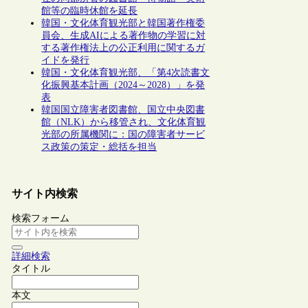
館等の臨時休館を延長
韓国・文化体育観光部と韓国著作権委
員会、生成AIによる著作物の学習に対
する著作権法上の公正利用に関するガ
イドを発行
韓国・文化体育観光部、「第4次読書文
化振興基本計画（2024～2028）」を発
表
韓国国立障害者図書館、国立中央図書
館（NLK）から移管され、文化体育観
光部の所属機関に：国の障害者サービ
ス政策の策定・総括を担当
サイト内検索
検索フォーム
詳細検索
タイトル
本文