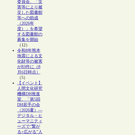
委員会、「災
害等により被
災した図書館
等への助成
（2026年
度）」を希望
する図書館の
募集を開始
（12）
令和8年熊本
地震による文
化財等の被害
が83件に（8
月6日時点）
（5）
【イベント】
人間文化研究
機構DH推進
室、「第5回
DH若手の会
（2026夏）―
デジタル・ヒ
ューマニティ
ーズで“繋が
る×広がる”人