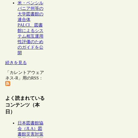
米・ペンシル
バニア州等の
大学図書館の
連合体
PALCI、図書
館によるシス
テム相互運用
性評価のため
のガイドを公
開
続きを見る
「カレントアウェア
ネス-R」用のRSS：
よく読まれている
コンテンツ（本
日）
日本図書館協
会（JLA）図
書館災害対策