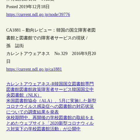
Posted 2019年12月18日
https://current.ndl.go.jp/node/39776
CA1881 – 動向レビュー：韓国の国立障害者図
書館と図書館での障害者サービスの現状 /
孫 誌衒
カレントアウェアネス No.329 2016年9月20
日
https://current.ndl.go.jp/ca1881
カレントアウェアネス-R
韓国
国立図書館
専門
図書館
図書館政策
障害者サービス
韓国国立中
央図書館（NLK）
米国図書館協会（ALA）、5月に実施した新型
コロナウイルス感染症への図書館の対応状況
についての調査結果を発表
休校期間中、再開後の学校図書館の取組をま
とめたウェブサイト「2020新型コロナウィル
ス対策下の学校図書館活動」が公開中