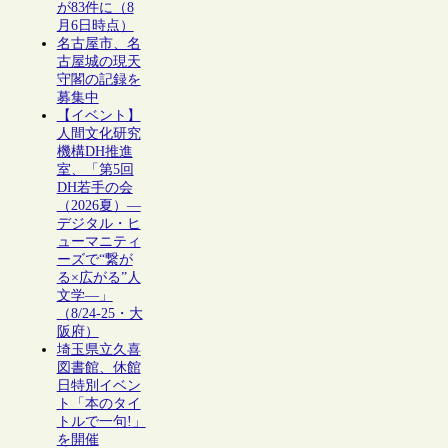
が83件に（8
月6日時点）
名古屋市、名
古屋城の現天
守閣の記録を
募集中
【イベント】
人間文化研究
機構DH推進
室、「第5回
DH若手の会
（2026夏）―
デジタル・ヒ
ューマニティ
ーズで“繋が
る×広がる”人
文学―」
（8/24-25・大
阪府）
埼玉県立久喜
図書館、休館
日特別イベン
ト「本のタイ
トルで一句!」
を開催