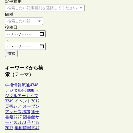
記事種別
検索したい記事種別を選択してください
館種
検索したい館種を選択してください
投稿日
～
検索
キーワードから検
索（テーマ）
学術情報流通
4348
デジタル化
4098
デ
ジタルアーカイブ
3349
イベント
3012
災害
2754
オープン
アクセス
2678
電子
書籍
2227
図書館サ
ービス
2178
子ども
2017
学術情報
1947