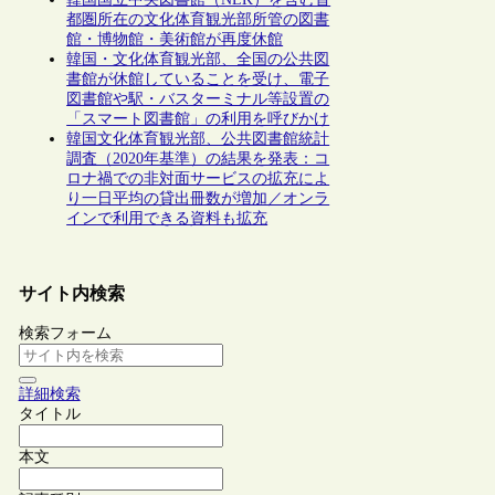
都圏所在の文化体育観光部所管の図書
館・博物館・美術館が再度休館
韓国・文化体育観光部、全国の公共図
書館が休館していることを受け、電子
図書館や駅・バスターミナル等設置の
「スマート図書館」の利用を呼びかけ
韓国文化体育観光部、公共図書館統計
調査（2020年基準）の結果を発表：コ
ロナ禍での非対面サービスの拡充によ
り一日平均の貸出冊数が増加／オンラ
インで利用できる資料も拡充
サイト内検索
検索フォーム
詳細検索
タイトル
本文