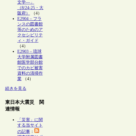
文学―」
（8/24-25・大
阪府）
（4）
E2904 – フラ
ンスの図書館
等のためのア
クセシビリテ
ィ・ガイド
（4）
E2903 – 琉球
大学附属図書
館医学部分館
でのカビ被害
資料の清掃作
業
（4）
続きを見る
東日本大震災 関
連情報
「災害」に関
する当サイト
の記事
：