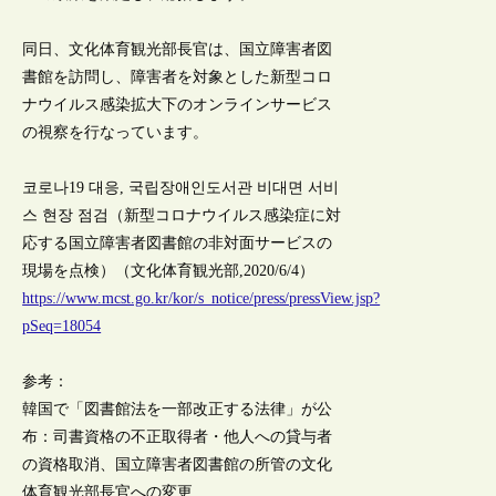
同日、文化体育観光部長官は、国立障害者図
書館を訪問し、障害者を対象とした新型コロ
ナウイルス感染拡大下のオンラインサービス
の視察を行なっています。
코로나19 대응, 국립장애인도서관 비대면 서비
스 현장 점검（新型コロナウイルス感染症に対
応する国立障害者図書館の非対面サービスの
現場を点検）（文化体育観光部,2020/6/4）
https://www.mcst.go.kr/kor/s_notice/press/pressView.jsp?
pSeq=18054
参考：
韓国で「図書館法を一部改正する法律」が公
布：司書資格の不正取得者・他人への貸与者
の資格取消、国立障害者図書館の所管の文化
体育観光部長官への変更