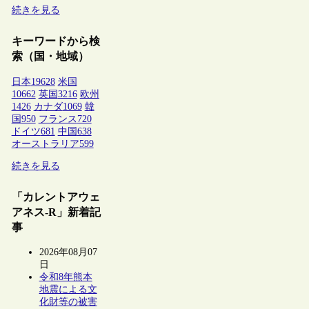
続きを見る
キーワードから検
索（国・地域）
日本
19628
米国
10662
英国
3216
欧州
1426
カナダ
1069
韓
国
950
フランス
720
ドイツ
681
中国
638
オーストラリア
599
続きを見る
「カレントアウェ
アネス-R」新着記
事
2026年08月07
日
令和8年熊本
地震による文
化財等の被害