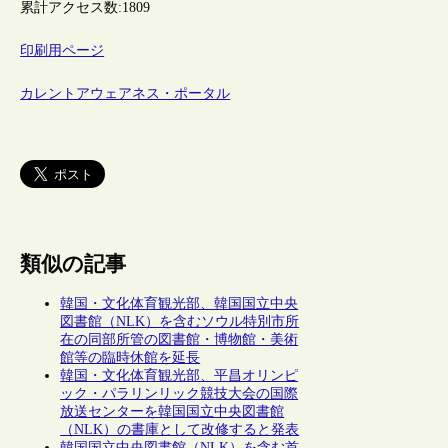
累計アクセス数:
1809
印刷用ページ
カレントアウェアネス・ポータル
類似の記事
韓国・文化体育観光部、韓国国立中央
図書館（NLK）を含むソウル特別市所
在の同部所管の図書館・博物館・美術
館等の臨時休館を延長
韓国・文化体育観光部、平昌オリンピ
ック・パラリンリック競技大会の国際
放送センターを韓国国立中央図書館
（NLK）の書庫として改修すると発表
韓国国立中央図書館（NLK）を含む首