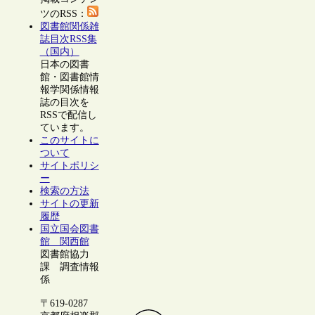
ツのRSS：
図書館関係雑
誌目次RSS集
（国内）
日本の図書
館・図書館情
報学関係情報
誌の目次を
RSSで配信し
ています。
このサイトに
ついて
サイトポリシ
ー
検索の方法
サイトの更新
履歴
国立国会図書
館 関西館
図書館協力
課 調査情報
係
〒619-0287