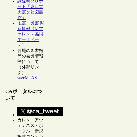
調査研究リポ
ート「東日本
大震災と図書
館」
地震・災害 関
連情報（レフ
ァレンス協同
データベー
ス）
各地の図書館
等の被災情報
等について
（外部リン
ク）
saveMLAK
CAポータルにつ
いて
カレントアウ
ェアネス・ポ
ータル 新規
掲載コンテン