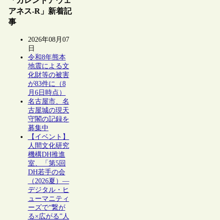
「カレントアウェ
アネス-R」新着記
事
2026年08月07
日
令和8年熊本
地震による文
化財等の被害
が83件に（8
月6日時点）
名古屋市、名
古屋城の現天
守閣の記録を
募集中
【イベント】
人間文化研究
機構DH推進
室、「第5回
DH若手の会
（2026夏）―
デジタル・ヒ
ューマニティ
ーズで“繋が
る×広がる”人