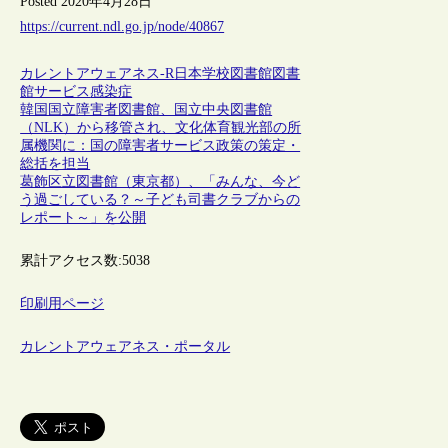
Posted 2020年4月28日
https://current.ndl.go.jp/node/40867
カレントアウェアネス-R
日本
学校図書館
図書
館サービス
感染症
韓国国立障害者図書館、国立中央図書館
（NLK）から移管され、文化体育観光部の所
属機関に：国の障害者サービス政策の策定・
総括を担当
葛飾区立図書館（東京都）、「みんな、今ど
う過ごしている？～子ども司書クラブからの
レポート～」を公開
累計アクセス数:
5038
印刷用ページ
カレントアウェアネス・ポータル