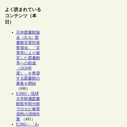
よく読まれている
コンテンツ（本
日）
日本図書館協
会（JLA）図
書館災害対策
委員会、「災
害等により被
災した図書館
等への助成
（2026年
度）」を希望
する図書館の
募集を開始
（690）
E2903 – 琉球
大学附属図書
館医学部分館
でのカビ被害
資料の清掃作
業
（491）
E2902 – 「わ