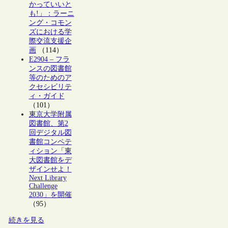
かっていいと
も!」：ラーニ
ング・コモン
ズにおける学
際交流支援企
画
（114）
E2904 – フラ
ンスの図書館
等のためのア
クセシビリテ
ィ・ガイド
（101）
東京大学附属
図書館、第2
回デジタル図
書館コンペテ
ィション「東
大図書館をデ
ザインせよ！
Next Library
Challenge
2030」を開催
（95）
続きを見る