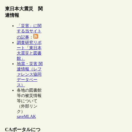
東日本大震災 関
連情報
「災害」に関
する当サイト
の記事
：
調査研究リポ
ート「東日本
大震災と図書
館」
地震・災害 関
連情報（レフ
ァレンス協同
データベー
ス）
各地の図書館
等の被災情報
等について
（外部リン
ク）
saveMLAK
CAポータルにつ