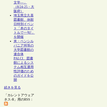
文学―」
（8/24-25・大
阪府）
埼玉県立久喜
図書館、休館
日特別イベン
ト「本のタイ
トルで一句!」
を開催
米・ペンシル
バニア州等の
大学図書館の
連合体
PALCI、図書
館によるシス
テム相互運用
性評価のため
のガイドを公
開
続きを見る
「カレントアウェア
ネス-R」用のRSS：