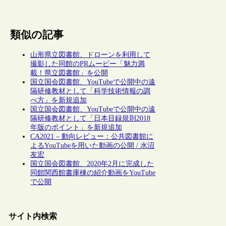
類似の記事
山形県立図書館、ドローンを利用して
撮影した同館のPRムービー「魅力満
載！県立図書館」を公開
国立国会図書館、YouTubeで公開中の遠
隔研修教材として「科学技術情報の調
べ方」を新規追加
国立国会図書館、YouTubeで公開中の遠
隔研修教材として「日本目録規則2018
年版のポイント」を新規追加
CA2021 – 動向レビュー：公共図書館に
よるYouTubeを用いた動画の公開 / 水沼
友宏
国立国会図書館、2020年2月に完成した
同館関西館書庫棟の紹介動画をYouTube
で公開
サイト内検索