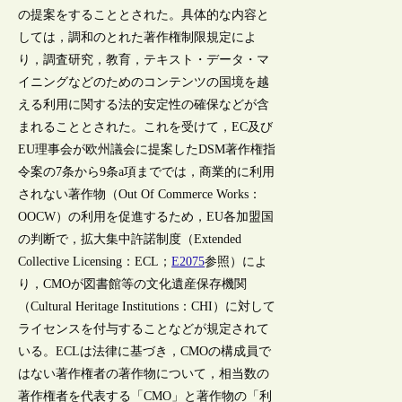
の提案をすることとされた。具体的な内容と
しては，調和のとれた著作権制限規定によ
り，調査研究，教育，テキスト・データ・マ
イニングなどのためのコンテンツの国境を越
える利用に関する法的安定性の確保などが含
まれることとされた。これを受けて，EC及び
EU理事会が欧州議会に提案したDSM著作権指
令案の7条から9条a項まででは，商業的に利用
されない著作物（Out Of Commerce Works：
OOCW）の利用を促進するため，EU各加盟国
の判断で，拡大集中許諾制度（Extended
Collective Licensing：ECL；
E2075
参照）によ
り，CMOが図書館等の文化遺産保存機関
（Cultural Heritage Institutions：CHI）に対して
ライセンスを付与することなどが規定されて
いる。ECLは法律に基づき，CMOの構成員で
はない著作権者の著作物について，相当数の
著作権者を代表する「CMO」と著作物の「利