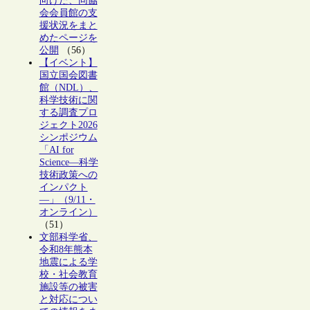
向けた、同協
会会員館の支
援状況をまと
めたページを
公開
（56）
【イベント】
国立国会図書
館（NDL）、
科学技術に関
する調査プロ
ジェクト2026
シンポジウム
「AI for
Science―科学
技術政策への
インパクト
―」（9/11・
オンライン）
（51）
文部科学省、
令和8年熊本
地震による学
校・社会教育
施設等の被害
と対応につい