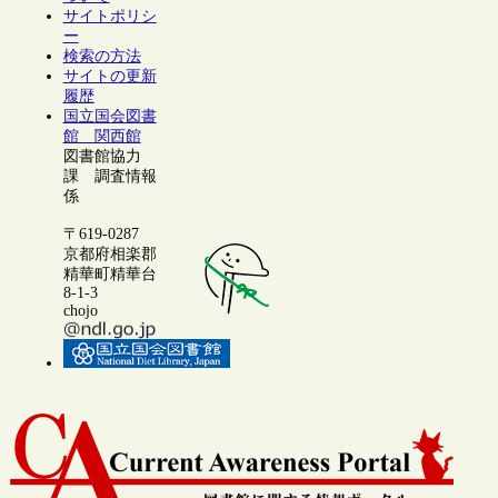
サイトポリシ
ー
検索の方法
サイトの更新
履歴
国立国会図書
館 関西館
図書館協力
課 調査情報
係
〒619-0287
京都府相楽郡
精華町精華台
8-1-3
chojo