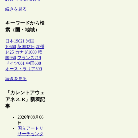
続きを見る
キーワードから検
索（国・地域）
日本
19621
米国
10660
英国
3216
欧州
1425
カナダ
1069
韓
国
950
フランス
719
ドイツ
681
中国
638
オーストラリア
599
続きを見る
「カレントアウェ
アネス-R」新着記
事
2026年08月06
日
国立アートリ
サーチセンタ