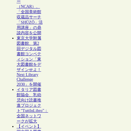
ー
（NCAR）、
「全国美術館
収蔵品サーチ
「SHŪZŌ」活
用講座」の鼎
談内容を公開
東京大学附属
図書館、第2
回デジタル図
書館コンペテ
ィション「東
大図書館をデ
ザインせよ！
Next Library
Challenge
2030」を開催
イタリア図書
館協会、乳幼
児向け読書推
進プロジェク
ト“TuttInLibro”：
全国ネットワ
ークが拡大
【イベント】