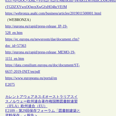
0337+0+DOC+XML+V0%2F%2FEN&fbclid=IwAR1Zwf9xmCxX4G44xm
rTGDZXYwxOOgcnXwGfxHO4hcVEfM
https://webronza.asahi.com/business/articles/2019011500001.html
（WEBRONZA）
http://europa.eu/rapid/press-release_IP-19-
528_en.htm
https://ec.europa.eu/newsroom/dae/document.cfm?
doc_id=57363
http://europa.eu/rapid/press-release_MEMO-19-
1151_en.htm
https://data.consilium.europa.eu/doc/document/ST-
6637-2019-INIT/en/pdf
https://www.europeana.eu/portal/en
E2075
カレントアウェアネス-E
オーストラリア
スイ
ス
ノルウェー
欧州連合
著作権
国際図書館連盟
（IFLA）
欧州連合（EU）
E2109 – 第29回保存フォーラム「図書館建築と
資料保存」＜報告＞