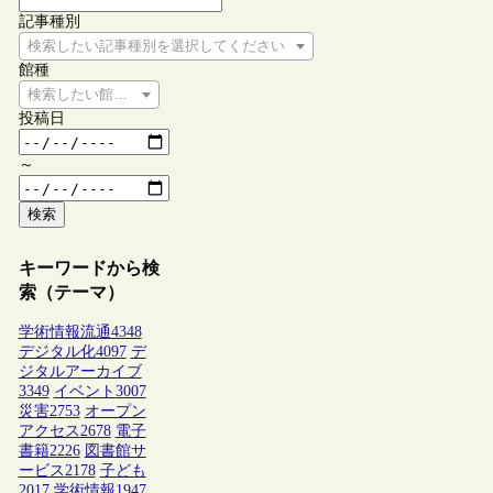
記事種別
検索したい記事種別を選択してください
館種
検索したい館種を選択してください
投稿日
～
検索
キーワードから検
索（テーマ）
学術情報流通
4348
デジタル化
4097
デ
ジタルアーカイブ
3349
イベント
3007
災害
2753
オープン
アクセス
2678
電子
書籍
2226
図書館サ
ービス
2178
子ども
2017
学術情報
1947