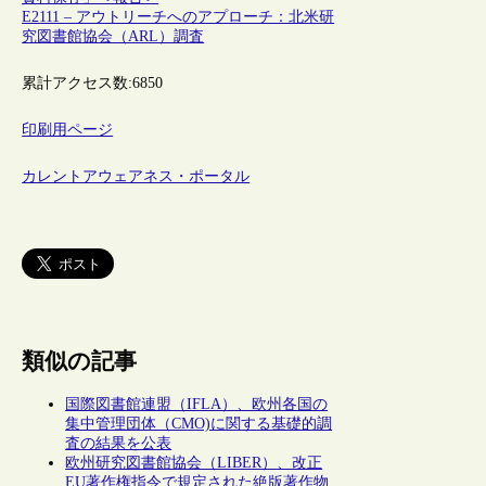
E2111 – アウトリーチへのアプローチ：北米研
究図書館協会（ARL）調査
累計アクセス数:
6850
印刷用ページ
カレントアウェアネス・ポータル
類似の記事
国際図書館連盟（IFLA）、欧州各国の
集中管理団体（CMO)に関する基礎的調
査の結果を公表
欧州研究図書館協会（LIBER）、改正
EU著作権指令で規定された絶版著作物