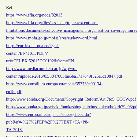
Ref:
https://www.ifla.org/node/82013
https://www.ifla.org/files/assets/hq/topics/exceptions-
limitations/documents/collective_management_organisation_coverage_surve
https://www.mofa.go.jp/mofaj/area/eu/keyword.html
https://eur-lex.europa.eu/legal-
content/EN/TXT/PDF/?
uri=CELEX:52015DC0192&from=EN
http://www.mediacom.keio.ac.jp/wp/wp-
content/uploads/2016/03/5847003fae5ba1717849f525a5c10847.pdf
https://www.consilium.europa.eu/media/35373/st09134-
en18.pdf
http://www.eblida.org/Documents/Copyright_Reform/Art.7to9_OOCW.pdf
http://www.bunka.go.jp/seisaku/bunkashingikai/chosakuken/hoki/h29_03/pd
https://www.europarl.europa.eu/sides/getDoc.do?
pubRef=-%2F%2FEP%2F%2FTEXT+TA+P8-
TA-2018-