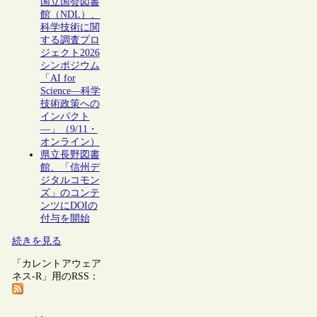
国立国会図書
館（NDL）、
科学技術に関
する調査プロ
ジェクト2026
シンポジウム
「AI for
Science―科学
技術政策への
インパクト
―」（9/11・
オンライン）
県立長野図書
館、「信州デ
ジタルコモン
ズ」のコンテ
ンツにDOIの
付与を開始
続きを見る
「カレントアウェア
ネス-R」用のRSS：