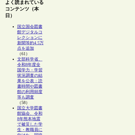
よく読まれている
コンテンツ（本
日）
国立国会図書
館デジタルコ
レクションに
新聞等約4.5万
点を追加
（61）
文部科学省、
令和8年度全
国学力・学習
状況調査の結
果を公表：読
書時間や図書
館の利用頻度
等も調査
（58）
国立大学図書
館協会、令和
8年熊本地震
で被災した学
生・教職員に