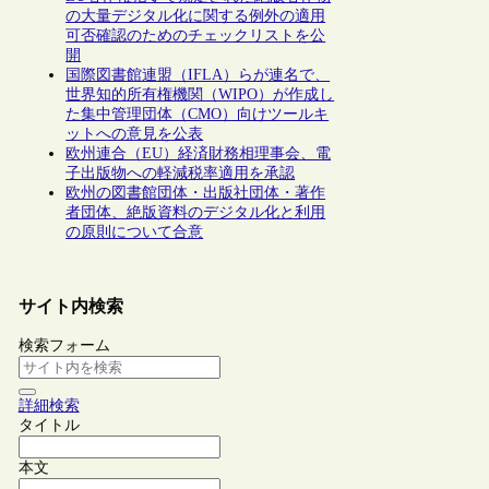
の大量デジタル化に関する例外の適用
可否確認のためのチェックリストを公
開
国際図書館連盟（IFLA）らが連名で、
世界知的所有権機関（WIPO）が作成し
た集中管理団体（CMO）向けツールキ
ットへの意見を公表
欧州連合（EU）経済財務相理事会、電
子出版物への軽減税率適用を承認
欧州の図書館団体・出版社団体・著作
者団体、絶版資料のデジタル化と利用
の原則について合意
サイト内検索
検索フォーム
詳細検索
タイトル
本文