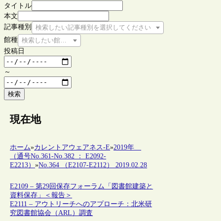
タイトル
本文
記事種別
検索したい記事種別を選択してください
館種
検索したい館種を選択してください
投稿日
～
検索
現在地
ホーム
»
カレントアウェアネス-E
»
2019年
（通号No.361-No.382 ： E2092-
E2213）
»
No.364 （E2107-E2112） 2019.02.28
E2109 – 第29回保存フォーラム「図書館建築と
資料保存」＜報告＞
E2111 – アウトリーチへのアプローチ：北米研
究図書館協会（ARL）調査