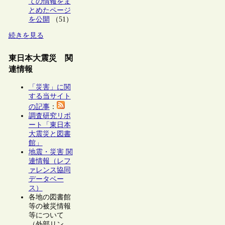
ての情報をま
とめたページ
を公開
（51）
続きを見る
東日本大震災 関
連情報
「災害」に関
する当サイト
の記事
：
調査研究リポ
ート「東日本
大震災と図書
館」
地震・災害 関
連情報（レフ
ァレンス協同
データベー
ス）
各地の図書館
等の被災情報
等について
（外部リン