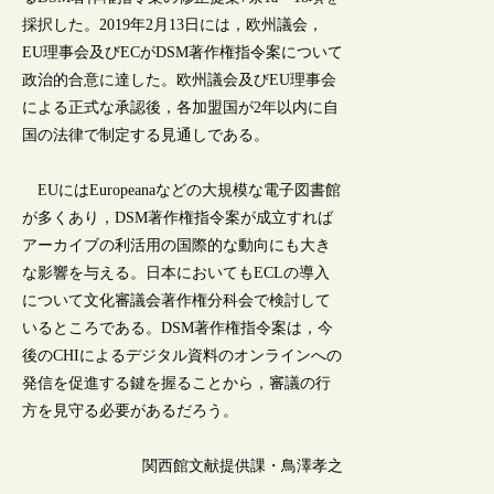
採択した。2019年2月13日には，欧州議会，
EU理事会及びECがDSM著作権指令案について
政治的合意に達した。欧州議会及びEU理事会
による正式な承認後，各加盟国が2年以内に自
国の法律で制定する見通しである。
EUにはEuropeanaなどの大規模な電子図書館
が多くあり，DSM著作権指令案が成立すれば
アーカイブの利活用の国際的な動向にも大き
な影響を与える。日本においてもECLの導入
について文化審議会著作権分科会で検討して
いるところである。DSM著作権指令案は，今
後のCHIによるデジタル資料のオンラインへの
発信を促進する鍵を握ることから，審議の行
方を見守る必要があるだろう。
関西館文献提供課・鳥澤孝之