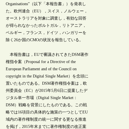
Organisations”（以下「本報告書」）を発表し
た。欧州連合（EU），スイス，ノルウェー，
オーストラリアを対象に調査し，有効な回答
が得られなかったポルトガル，リトアニア，
ベルギー，フランス，ドイツ，ハンガリーを
除く26か国のCMOの状況を報告している。
本報告書は，EUで審議されてきたDSM著作
権指令案（Proposal for a Directive of the
European Parliament and of the Council on
copyright in the Digital Single Market）を念頭に
置いたものである。DSM著作権指令案は，欧
州委員会（EC）が2015年5月6日に提案したデ
ジタル単一市場（Digital Single Market：
DSM）戦略を背景にしたものである。この戦
略では16項目の具体的な施策の一つとしてEU
域内の著作権制度の統一に関する更なる推進
を掲げ，2015年末までに著作権制度の改正案