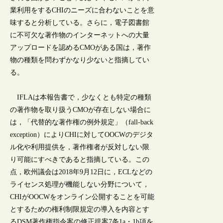
業利用をするCHIのニーズに合わないことを意
味すると分析している。さらに，電子図書館
に不可欠な著作物のインターネットへの大量
アップロードを認めるCMOがある国は，著作
物の種類を問わずかなり少ないと指摘してい
る。
IFLAは本報告書で，少なくとも特定の種類
の著作物を取り扱うCMOが存在しない場合に
は，「代替的な著作権の例外規定」（fall-back
exception）によりCHIに対してOOCWのデジタ
ル化や利用提供を，著作権者が反対しない限
り可能にすべきであると指摘している。この
点，欧州議会は2018年9月12日に，ECLなどの
ライセンス処理が機能しない分野について，
CHIがOOCWをオンライン公開することを可能
とするための権利制限規定の導入を内容とす
るDSM著作権指令案の修正提案7条1a・1b項を