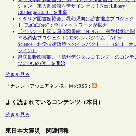
ション「東大図書館をデザインせよ！Next Library
Challenge 2030」を開催
イタリア図書館協会、乳幼児向け読書推進プロジェク
ト“TuttInLibro”：全国ネットワークが拡大
【イベント】国立国会図書館（NDL）、科学技術に関
する調査プロジェクト2026シンポジウム「AI for
Science―科学技術政策へのインパクト―」（9/11・オ
ライン）
県立長野図書館、「信州デジタルコモンズ」のコンテ
ツにDOIの付与を開始
続きを見る
「カレントアウェアネス-R」用のRSS：
よく読まれているコンテンツ（本日）
続きを見る
東日本大震災 関連情報