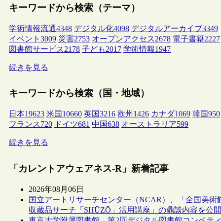
キーワードから検索（テーマ）
学術情報流通
4348
デジタル化
4098
デジタルアーカイブ
3349
イベント
3009
災害
2753
オープンアクセス
2678
電子書籍
2227
図書館サービス
2178
子ども
2017
学術情報
1947
続きを見る
キーワードから検索（国・地域）
日本
19623
米国
10660
英国
3216
欧州
1426
カナダ
1069
韓国
950
フランス
720
ドイツ
681
中国
638
オーストラリア
599
続きを見る
「カレントアウェアネス-R」新着記事
2026年08月06日
国立アートリサーチセンター（NCAR）、「全国美術
収蔵品サーチ「SHŪZŌ」活用講座」の鼎談内容を公
東京大学附属図書館、第2回デジタル図書館コンペテ