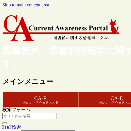
Skip to main content area
図書館界、図書館情報学に関
す。
メインメニュー
CA-R
CA-E
カレントアウェアネス-R
カレントアウェアネス
検索フォーム
詳細検索