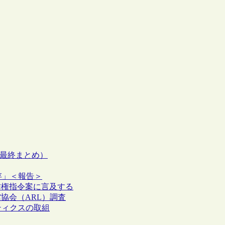
いて（最終まとめ）
保存」＜報告＞
U著作権指令案に言及する
館協会（ARL）調査
リティクスの取組