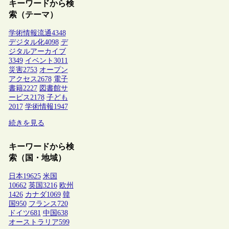
キーワードから検
索（テーマ）
学術情報流通
4348
デジタル化
4098
デ
ジタルアーカイブ
3349
イベント
3011
災害
2753
オープン
アクセス
2678
電子
書籍
2227
図書館サ
ービス
2178
子ども
2017
学術情報
1947
続きを見る
キーワードから検
索（国・地域）
日本
19625
米国
10662
英国
3216
欧州
1426
カナダ
1069
韓
国
950
フランス
720
ドイツ
681
中国
638
オーストラリア
599