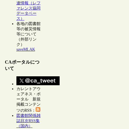
連情報（レフ
ァレンス協同
データベー
ス）
各地の図書館
等の被災情報
等について
（外部リン
ク）
saveMLAK
CAポータルにつ
いて
カレントアウ
ェアネス・ポ
ータル 新規
掲載コンテン
ツのRSS：
図書館関係雑
誌目次RSS集
（国内）