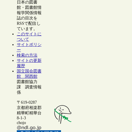
日本の図書
館・図書館情
報学関係情報
誌の目次を
RSSで配信し
ています。
このサイトに
ついて
サイトポリシ
ー
検索の方法
サイトの更新
履歴
国立国会図書
館 関西館
図書館協力
課 調査情報
係
〒619-0287
京都府相楽郡
精華町精華台
8-1-3
chojo