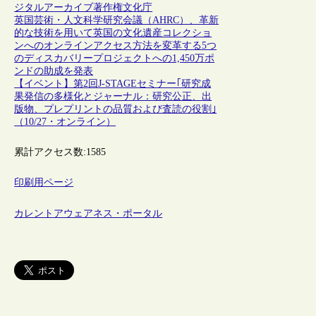
ジタルアーカイブ
著作権
文化庁
英国芸術・人文科学研究会議（AHRC）、革新
的な技術を用いて英国の文化遺産コレクショ
ンへのオンラインアクセス方法を変革する5つ
のディスカバリープロジェクトへの1,450万ポ
ンドの助成を発表
【イベント】第2回J-STAGEセミナー｢研究成
果発信の多様化とジャーナル：研究公正、出
版物、プレプリントの品質および査読の役割｣
（10/27・オンライン）
累計アクセス数:
1585
印刷用ページ
カレントアウェアネス・ポータル