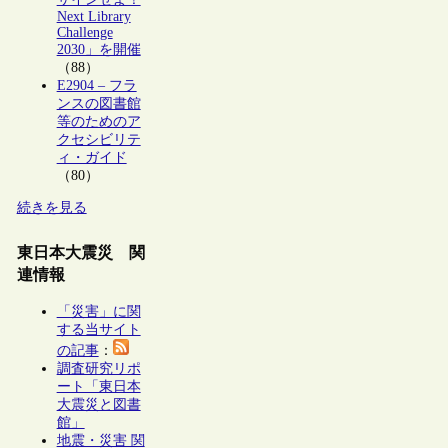
Next Library
Challenge
2030」を開催
（88）
E2904 – フラ
ンスの図書館
等のためのア
クセシビリテ
ィ・ガイド
（80）
続きを見る
東日本大震災 関
連情報
「災害」に関
する当サイト
の記事
：
調査研究リポ
ート「東日本
大震災と図書
館」
地震・災害 関