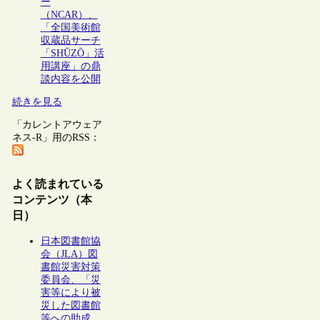
ー
（NCAR）、
「全国美術館
収蔵品サーチ
「SHŪZŌ」活
用講座」の鼎
談内容を公開
続きを見る
「カレントアウェア
ネス-R」用のRSS：
よく読まれている
コンテンツ（本
日）
日本図書館協
会（JLA）図
書館災害対策
委員会、「災
害等により被
災した図書館
等への助成