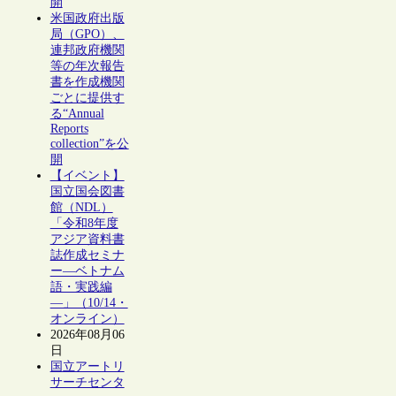
開
米国政府出版
局（GPO）、
連邦政府機関
等の年次報告
書を作成機関
ごとに提供す
る“Annual
Reports
collection”を公
開
【イベント】
国立国会図書
館（NDL）
「令和8年度
アジア資料書
誌作成セミナ
ー―ベトナム
語・実践編
―」（10/14・
オンライン）
2026年08月06
日
国立アートリ
サーチセンタ