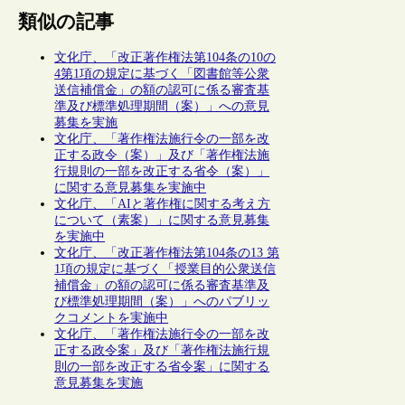
類似の記事
文化庁、「改正著作権法第104条の10の
4第1項の規定に基づく「図書館等公衆
送信補償金」の額の認可に係る審査基
準及び標準処理期間（案）」への意見
募集を実施
文化庁、「著作権法施行令の一部を改
正する政令（案）」及び「著作権法施
行規則の一部を改正する省令（案）」
に関する意見募集を実施中
文化庁、「AIと著作権に関する考え方
について（素案）」に関する意見募集
を実施中
文化庁、「改正著作権法第104条の13 第
1項の規定に基づく「授業目的公衆送信
補償金」の額の認可に係る審査基準及
び標準処理期間（案）」へのパブリッ
クコメントを実施中
文化庁、「著作権法施行令の一部を改
正する政令案」及び「著作権法施行規
則の一部を改正する省令案」に関する
意見募集を実施