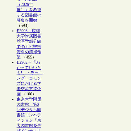
（2026年
度）」を希望
する図書館の
募集を開始
（593）
E2903 – 琉球
大学附属図書
館医学部分館
でのカビ被害
資料の清掃作
業
（455）
E2902 – 「わ
かっていいと
も!」：ラーニ
ング・コモン
ズにおける学
際交流支援企
画
（100）
東京大学附属
図書館、第2
回デジタル図
書館コンペテ
ィション「東
大図書館をデ
ザインせよ！