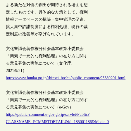
よる新たな対価の創出が期待される場面を想
定したものです。具体的な方策として、権利
情報データベースの構築・集中管理の促進、
拡大集中許諾制度による権利処理、現行の裁
定制度の改善等が挙げられています。
文化審議会著作権分科会基本政策小委員会
「簡素で一元的な権利処理」の在り方に関す
る意見募集の実施について（文化庁,
2021/9/21）
https://www.bunka.go.jp/shinsei_boshu/public_comment/93389201.html
文化審議会著作権分科会基本政策小委員会
「簡素で一元的な権利処理」の在り方に関す
る意見募集の実施について（e-Gov）
https://public-comment.e-gov.go.jp/servlet/Public?
CLASSNAME=PCMMSTDETAIL&id=185001186&Mode=0