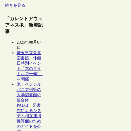
続きを見る
「カレントアウェ
アネス-R」新着記
事
2026年08月07
日
埼玉県立久喜
図書館、休館
日特別イベン
ト「本のタイ
トルで一句!」
を開催
米・ペンシル
バニア州等の
大学図書館の
連合体
PALCI、図書
館によるシス
テム相互運用
性評価のため
のガイドを公