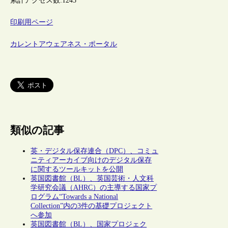
累計アクセス数:
1245
印刷用ページ
カレントアウェアネス・ポータル
類似の記事
英・デジタル保存連合（DPC）、コミュ
ニティアーカイブ向けのデジタル保存
に関するツールキットを公開
英国図書館（BL）、英国芸術・人文科
学研究会議（AHRC）の主導する国家プ
ログラム“Towards a National
Collection”内の3件の基礎プロジェクト
へ参加
英国図書館（BL）、国家プロジェク