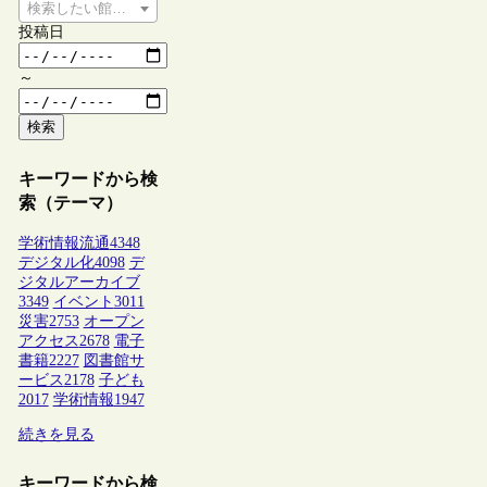
検索したい館種を選択してください
投稿日
～
検索
キーワードから検
索（テーマ）
学術情報流通
4348
デジタル化
4098
デ
ジタルアーカイブ
3349
イベント
3011
災害
2753
オープン
アクセス
2678
電子
書籍
2227
図書館サ
ービス
2178
子ども
2017
学術情報
1947
続きを見る
キーワードから検