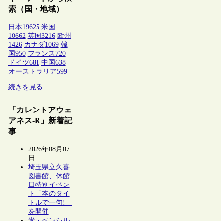
索（国・地域）
日本
19625
米国
10662
英国
3216
欧州
1426
カナダ
1069
韓
国
950
フランス
720
ドイツ
681
中国
638
オーストラリア
599
続きを見る
「カレントアウェ
アネス-R」新着記
事
2026年08月07
日
埼玉県立久喜
図書館、休館
日特別イベン
ト「本のタイ
トルで一句!」
を開催
米・ペンシル