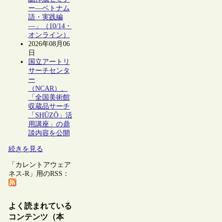
ー―ベトナム
語・実践編
―」（10/14・
オンライン）
2026年08月06
日
国立アートリ
サーチセンタ
ー
（NCAR）、
「全国美術館
収蔵品サーチ
「SHŪZŌ」活
用講座」の鼎
談内容を公開
続きを見る
「カレントアウェア
ネス-R」用のRSS：
よく読まれている
コンテンツ（本