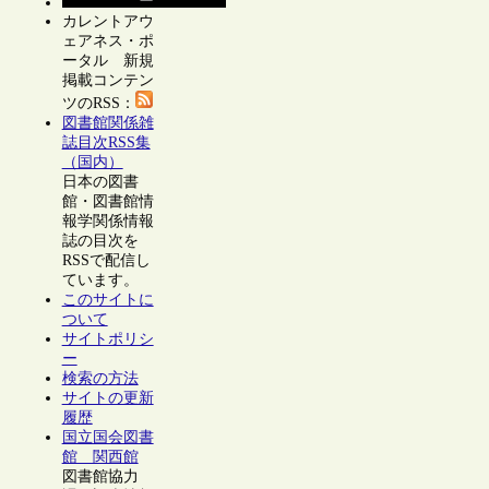
カレントアウ
ェアネス・ポ
ータル 新規
掲載コンテン
ツのRSS：
図書館関係雑
誌目次RSS集
（国内）
日本の図書
館・図書館情
報学関係情報
誌の目次を
RSSで配信し
ています。
このサイトに
ついて
サイトポリシ
ー
検索の方法
サイトの更新
履歴
国立国会図書
館 関西館
図書館協力