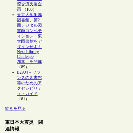
際交流支援企
画
（103）
東京大学附属
図書館、第2
回デジタル図
書館コンペテ
ィション「東
大図書館をデ
ザインせよ！
Next Library
Challenge
2030」を開催
（89）
E2904 – フラ
ンスの図書館
等のためのア
クセシビリテ
ィ・ガイド
（81）
続きを見る
東日本大震災 関
連情報