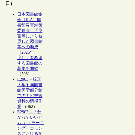
日）
日本図書館協
会（JLA）図
書館災害対策
委員会、「災
害等により被
災した図書館
等への助成
（2026年
度）」を希望
する図書館の
募集を開始
（598）
E2903 – 琉球
大学附属図書
館医学部分館
でのカビ被害
資料の清掃作
業
（462）
E2902 – 「わ
かっていいと
も!」：ラーニ
ング・コモン
ズにおける学