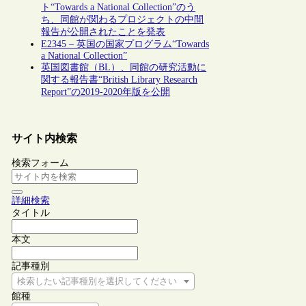
ト“Towards a National Collection”のう
ち、同館が関わるプロジェクトの中間
報告が公開されたことを発表
E2345 – 英国の国家プログラム“Towards
a National Collection”
英国図書館（BL）、同館の研究活動に
関する報告書“British Library Research
Report”の2019-2020年版を公開
サイト内検索
検索フォーム
詳細検索
タイトル
本文
記事種別
検索したい記事種別を選択してください
館種