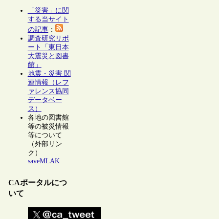
「災害」に関
する当サイト
の記事
：
調査研究リポ
ート「東日本
大震災と図書
館」
地震・災害 関
連情報（レフ
ァレンス協同
データベー
ス）
各地の図書館
等の被災情報
等について
（外部リン
ク）
saveMLAK
CAポータルにつ
いて