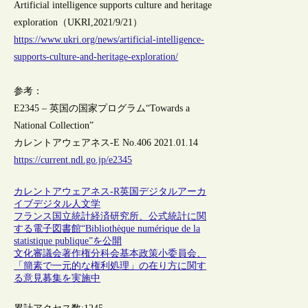
Artificial intelligence supports culture and heritage
exploration（UKRI,2021/9/21）
https://www.ukri.org/news/artificial-intelligence-
supports-culture-and-heritage-exploration/
参考：
E2345 – 英国の国家プログラム“Towards a
National Collection”
カレントアウェアネス-E No.406 2021.01.14
https://current.ndl.go.jp/e2345
カレントアウェアネス-R
英国
デジタルアーカ
イブ
デジタル人文学
フランス国立統計経済研究所、公式統計に関
する電子図書館“Bibliothèque numérique de la
statistique publique”を公開
文化審議会著作権分科会基本政策小委員会、
「簡素で一元的な権利処理」の在り方に関す
る意見募集を実施中