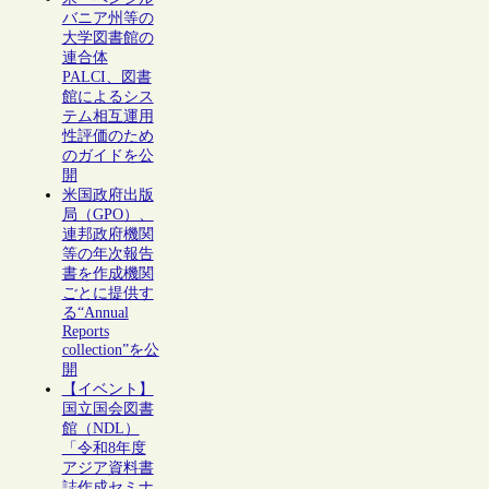
バニア州等の
大学図書館の
連合体
PALCI、図書
館によるシス
テム相互運用
性評価のため
のガイドを公
開
米国政府出版
局（GPO）、
連邦政府機関
等の年次報告
書を作成機関
ごとに提供す
る“Annual
Reports
collection”を公
開
【イベント】
国立国会図書
館（NDL）
「令和8年度
アジア資料書
誌作成セミナ