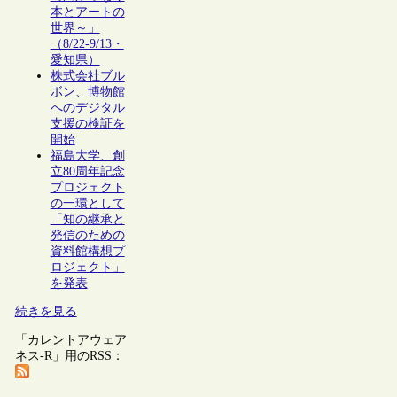
本とアートの
世界～」
（8/22-9/13・
愛知県）
株式会社ブル
ボン、博物館
へのデジタル
支援の検証を
開始
福島大学、創
立80周年記念
プロジェクト
の一環として
「知の継承と
発信のための
資料館構想プ
ロジェクト」
を発表
続きを見る
「カレントアウェア
ネス-R」用のRSS：