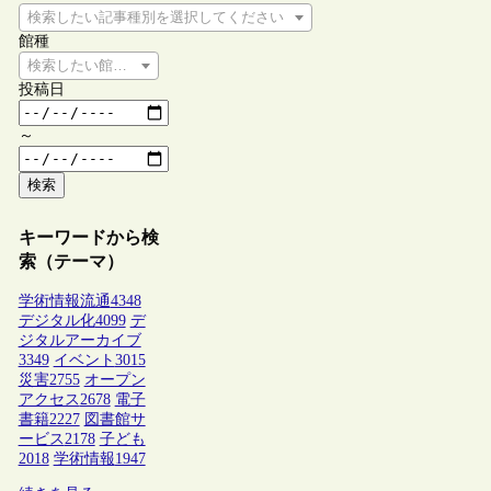
検索したい記事種別を選択してください
館種
検索したい館種を選択してください
投稿日
～
検索
キーワードから検
索（テーマ）
学術情報流通
4348
デジタル化
4099
デ
ジタルアーカイブ
3349
イベント
3015
災害
2755
オープン
アクセス
2678
電子
書籍
2227
図書館サ
ービス
2178
子ども
2018
学術情報
1947