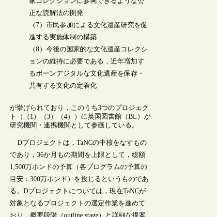
家コレクションに参画できるような公
正な読解法の開発
（7）市民参加による文化遺産研究を促
進する実施体制の構築
（8）今後の国家的な文化遺産コレクシ
ョンの維持に必要である，近年増加す
るボーンデジタルな文化遺産を保存・
共有する文化の定着化
が挙げられており，このうち3つのプロジェク
ト（（1）（3）（4））に英国図書館（BL）が
研究機関・連携機関として参画している。
Dプロジェクトは，TaNCの中核をなすもの
であり，36か月もの期間を上限として，総額
1,500万ポンドの予算（各プログラムの予算の
目安：300万ポンド）を投じるというものであ
る。Dプロジェクトについては，現在TaNCが
対象となるプロジェクトの選定作業を進めて
おり，概要段階（outline stage）と詳細な提案