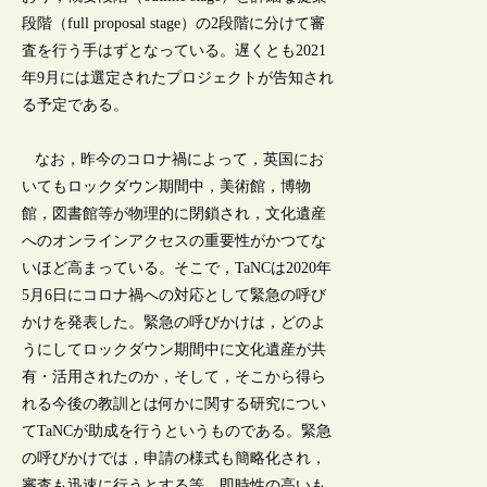
段階（full proposal stage）の2段階に分けて審
査を行う手はずとなっている。遅くとも2021
年9月には選定されたプロジェクトが告知され
る予定である。
なお，昨今のコロナ禍によって，英国にお
いてもロックダウン期間中，美術館，博物
館，図書館等が物理的に閉鎖され，文化遺産
へのオンラインアクセスの重要性がかつてな
いほど高まっている。そこで，TaNCは2020年
5月6日にコロナ禍への対応として緊急の呼び
かけを発表した。緊急の呼びかけは，どのよ
うにしてロックダウン期間中に文化遺産が共
有・活用されたのか，そして，そこから得ら
れる今後の教訓とは何かに関する研究につい
てTaNCが助成を行うというものである。緊急
の呼びかけでは，申請の様式も簡略化され，
審査も迅速に行うとする等，即時性の高いも