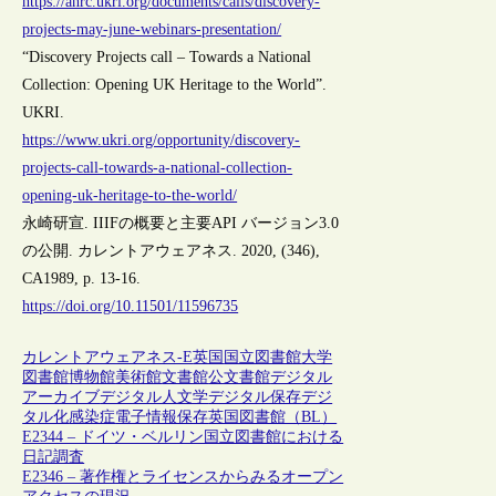
https://ahrc.ukri.org/documents/calls/discovery-
projects-may-june-webinars-presentation/
“Discovery Projects call – Towards a National
Collection: Opening UK Heritage to the World”.
UKRI.
https://www.ukri.org/opportunity/discovery-
projects-call-towards-a-national-collection-
opening-uk-heritage-to-the-world/
永崎研宣. IIIFの概要と主要API バージョン3.0
の公開. カレントアウェアネス. 2020, (346),
CA1989, p. 13-16.
https://doi.org/10.11501/11596735
カレントアウェアネス-E
英国
国立図書館
大学
図書館
博物館
美術館
文書館
公文書館
デジタル
アーカイブ
デジタル人文学
デジタル保存
デジ
タル化
感染症
電子情報保存
英国図書館（BL）
E2344 – ドイツ・ベルリン国立図書館における
日記調査
E2346 – 著作権とライセンスからみるオープン