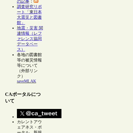
の記事
：
調査研究リポ
ート「東日本
大震災と図書
館」
地震・災害 関
連情報（レフ
ァレンス協同
データベー
ス）
各地の図書館
等の被災情報
等について
（外部リン
ク）
saveMLAK
CAポータルにつ
いて
カレントアウ
ェアネス・ポ
ータル 新規