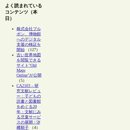
よく読まれている
コンテンツ（本
日）
株式会社ブル
ボン、博物館
へのデジタル
支援の検証を
開始
（127）
古い世界地図
を閲覧できる
サイト“Old
Maps
Online”が公開
（5）
CA2103 – 研
究文献レビュ
ー：子どもの
読書と図書館
をめぐる20
年：文献にみ
る児童サービ
スの展開 / 汐
﨑順子
（4）