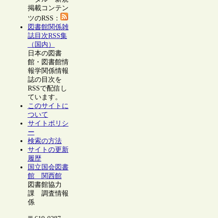
掲載コンテン
ツのRSS：
図書館関係雑
誌目次RSS集
（国内）
日本の図書
館・図書館情
報学関係情報
誌の目次を
RSSで配信し
ています。
このサイトに
ついて
サイトポリシ
ー
検索の方法
サイトの更新
履歴
国立国会図書
館 関西館
図書館協力
課 調査情報
係