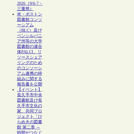
2026（9/6-7・
三重県）
米・ボストン
図書館コンソ
ーシアム
（BLC）及び
ペンシルバニ
ア州等の大学
図書館の連合
体PALCI、リ
ソースシェア
リングのため
のコンソーシ
アム連携の枠
組みに関する
報告書を公開
【イベント】
長久手市中央
図書館及び長
久手市文化の
家、共同プロ
ジェクト「ひ
らめきの図書
館 第二章 ～
時間がつなぐ