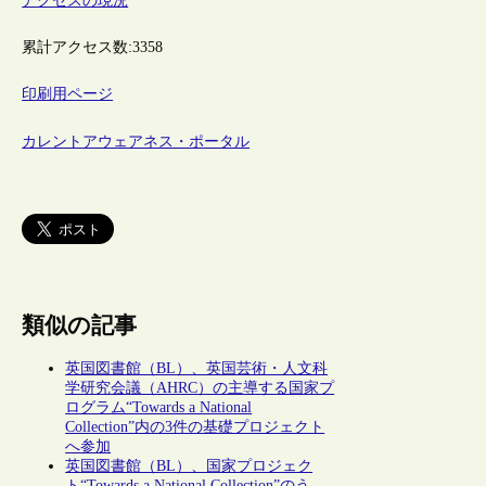
アクセスの現況
累計アクセス数:
3358
印刷用ページ
カレントアウェアネス・ポータル
類似の記事
英国図書館（BL）、英国芸術・人文科
学研究会議（AHRC）の主導する国家プ
ログラム“Towards a National
Collection”内の3件の基礎プロジェクト
へ参加
英国図書館（BL）、国家プロジェク
ト“Towards a National Collection”のう