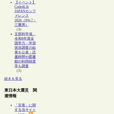
【イベント】
Code4Lib
JAPANカンフ
ァレンス
2026（9/6-7・
三重県）
（3）
文部科学省、
令和8年度全
国学力・学習
状況調査の結
果を公表：読
書時間や図書
館の利用頻度
等も調査
（3）
続きを見る
東日本大震災 関
連情報
「災害」に関
する当サイト