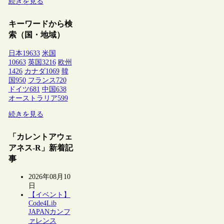
続きを見る
キーワードから検
索（国・地域）
日本
19633
米国
10663
英国
3216
欧州
1426
カナダ
1069
韓
国
950
フランス
720
ドイツ
681
中国
638
オーストラリア
599
続きを見る
「カレントアウェ
アネス-R」新着記
事
2026年08月10
日
【イベント】
Code4Lib
JAPANカンフ
ァレンス