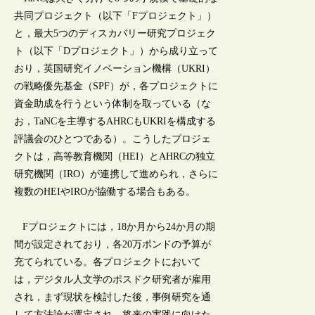
共同プロジェクト（以下「Fプロジェクト」）
と，最大5つのディスカバリー研究プロジェク
ト（以下「Dプロジェクト」）から成り立って
おり，英国研究イノベーション機構（UKRI）
の戦略優先基金（SPF）が，各プロジェクトに
資金助成を行うという体制を取っている（な
お，TaNCを主導するAHRCもUKRIを構成する
評議会のひとつである）。こうしたプロジェ
クトは，高等教育機関（HEI）とAHRCの独立
研究機関（IRO）が連携して進められ，さらに
複数のHEIやIROが協働する場合もある。
Fプロジェクトには，18か月から24か月の期
間が設定されており，各20万ポンドの予算が
充てられている。各プロジェクトにおいて
は，デジタル人文学のポスドク研究者が雇用
され，まず現状を検討した後，事例研究を通
して方法論が選定され，将来の実践に向けた