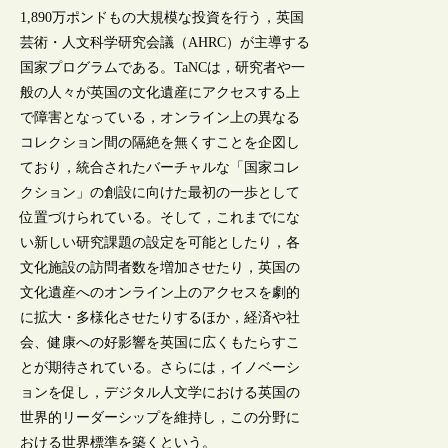
1,890万ポンドもの大規模な投資を行う，英国
芸術・人文科学研究会議（AHRC）が主導する
国家プログラムである。TaNCは，研究者や一
般の人々が英国の文化遺産にアクセスする上
で障害となっている，オンライン上の異なる
コレクション間の隔絶を無くすことを企図し
ており，統合されたバーチャルな「国家コレ
クション」の創設に向けた最初の一歩として
位置づけられている。そして，これまでにな
い新しい研究課題の設定を可能としたり，各
文化施設の訪問者数を増加させたり，英国の
文化遺産へのオンライン上のアクセスを劇的
に拡大・多様化させたりするほか，経済や社
会、健康への好影響を英国に広くもたらすこ
とが期待されている。さらには，イノベーシ
ョンを促し，デジタル人文学における英国の
世界的リーダーシップを維持し，この分野に
おける世界標準を築くという。