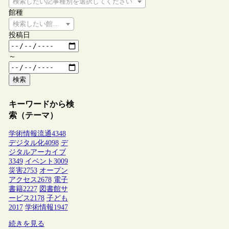
検索したい記事種別を選択してください
館種
検索したい館種を選択してください
投稿日
～
検索
キーワードから検
索（テーマ）
学術情報流通
4348
デジタル化
4098
デ
ジタルアーカイブ
3349
イベント
3009
災害
2753
オープン
アクセス
2678
電子
書籍
2227
図書館サ
ービス
2178
子ども
2017
学術情報
1947
続きを見る