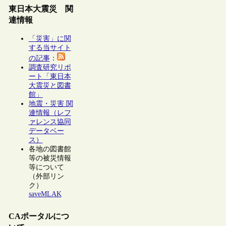
東日本大震災 関
連情報
「災害」に関
する当サイト
の記事
：
調査研究リポ
ート「東日本
大震災と図書
館」
地震・災害 関
連情報（レフ
ァレンス協同
データベー
ス）
各地の図書館
等の被災情報
等について
（外部リン
ク）
saveMLAK
CAポータルにつ