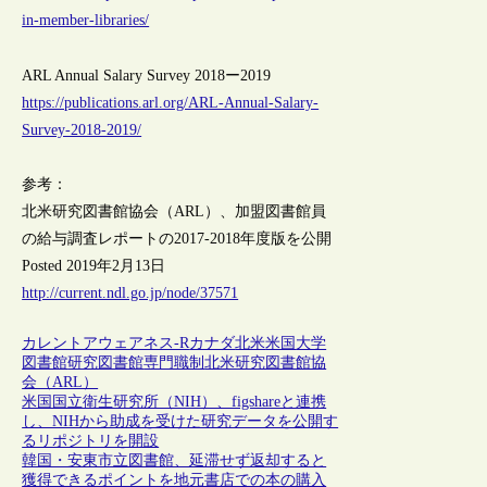
in-member-libraries/
ARL Annual Salary Survey 2018ー2019
https://publications.arl.org/ARL-Annual-Salary-
Survey-2018-2019/
参考：
北米研究図書館協会（ARL）、加盟図書館員
の給与調査レポートの2017-2018年度版を公開
Posted 2019年2月13日
http://current.ndl.go.jp/node/37571
カレントアウェアネス-R
カナダ
北米
米国
大学
図書館
研究図書館
専門職制
北米研究図書館協
会（ARL）
米国国立衛生研究所（NIH）、figshareと連携
し、NIHから助成を受けた研究データを公開す
るリポジトリを開設
韓国・安東市立図書館、延滞せず返却すると
獲得できるポイントを地元書店での本の購入