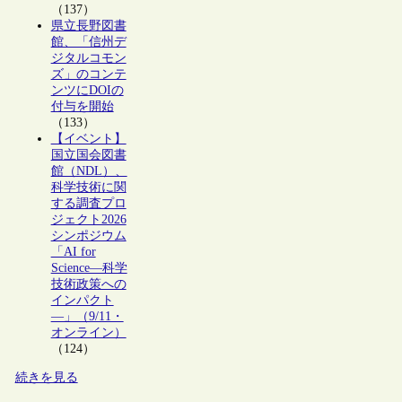
（137）
県立長野図書
館、「信州デ
ジタルコモン
ズ」のコンテ
ンツにDOIの
付与を開始
（133）
【イベント】
国立国会図書
館（NDL）、
科学技術に関
する調査プロ
ジェクト2026
シンポジウム
「AI for
Science―科学
技術政策への
インパクト
―」（9/11・
オンライン）
（124）
続きを見る