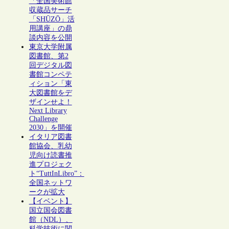
「全国美術館
収蔵品サーチ
「SHŪZŌ」活
用講座」の鼎
談内容を公開
東京大学附属
図書館、第2
回デジタル図
書館コンペテ
ィション「東
大図書館をデ
ザインせよ！
Next Library
Challenge
2030」を開催
イタリア図書
館協会、乳幼
児向け読書推
進プロジェク
ト“TuttInLibro”：
全国ネットワ
ークが拡大
【イベント】
国立国会図書
館（NDL）、
科学技術に関