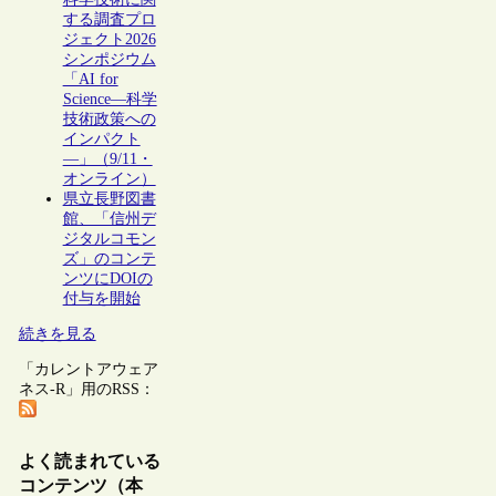
する調査プロ
ジェクト2026
シンポジウム
「AI for
Science―科学
技術政策への
インパクト
―」（9/11・
オンライン）
県立長野図書
館、「信州デ
ジタルコモン
ズ」のコンテ
ンツにDOIの
付与を開始
続きを見る
「カレントアウェア
ネス-R」用のRSS：
よく読まれている
コンテンツ（本