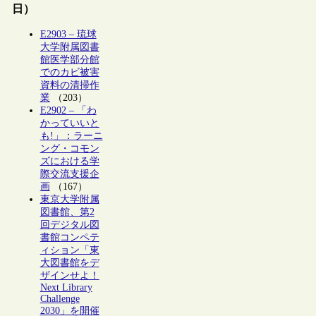
日）
E2903 – 琉球
大学附属図書
館医学部分館
でのカビ被害
資料の清掃作
業
（203）
E2902 – 「わ
かっていいと
も!」：ラーニ
ング・コモン
ズにおける学
際交流支援企
画
（167）
東京大学附属
図書館、第2
回デジタル図
書館コンペテ
ィション「東
大図書館をデ
ザインせよ！
Next Library
Challenge
2030」を開催