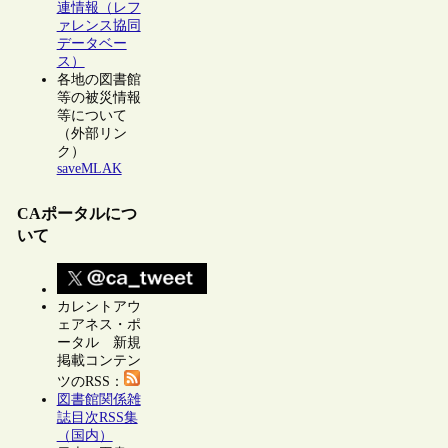
連情報（レフ
ァレンス協同
データベー
ス）
各地の図書館
等の被災情報
等について
（外部リン
ク）
saveMLAK
CAポータルにつ
いて
カレントアウ
ェアネス・ポ
ータル 新規
掲載コンテン
ツのRSS：
図書館関係雑
誌目次RSS集
（国内）