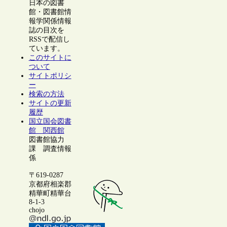
日本の図書
館・図書館情
報学関係情報
誌の目次を
RSSで配信し
ています。
このサイトに
ついて
サイトポリシ
ー
検索の方法
サイトの更新
履歴
国立国会図書
館 関西館
図書館協力
課 調査情報
係
〒619-0287
京都府相楽郡
精華町精華台
8-1-3
chojo