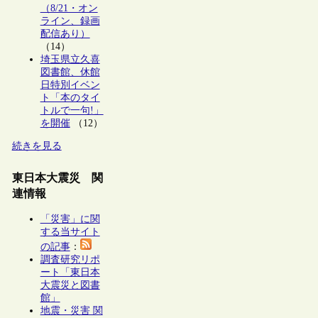
（8/21・オン
ライン、録画
配信あり）
（14）
埼玉県立久喜
図書館、休館
日特別イベン
ト「本のタイ
トルで一句!」
を開催
（12）
続きを見る
東日本大震災 関
連情報
「災害」に関
する当サイト
の記事
：
調査研究リポ
ート「東日本
大震災と図書
館」
地震・災害 関