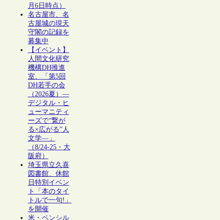
月6日時点）
名古屋市、名
古屋城の現天
守閣の記録を
募集中
【イベント】
人間文化研究
機構DH推進
室、「第5回
DH若手の会
（2026夏）―
デジタル・ヒ
ューマニティ
ーズで“繋が
る×広がる”人
文学―」
（8/24-25・大
阪府）
埼玉県立久喜
図書館、休館
日特別イベン
ト「本のタイ
トルで一句!」
を開催
米・ペンシル