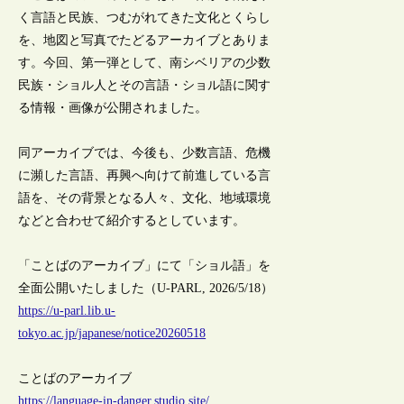
く言語と民族、つむがれてきた文化とくらし
を、地図と写真でたどるアーカイブとありま
す。今回、第一弾として、南シベリアの少数
民族・ショル人とその言語・ショル語に関す
る情報・画像が公開されました。
同アーカイブでは、今後も、少数言語、危機
に瀕した言語、再興へ向けて前進している言
語を、その背景となる人々、文化、地域環境
などと合わせて紹介するとしています。
「ことばのアーカイブ」にて「ショル語」を
全面公開いたしました（U-PARL, 2026/5/18）
https://u-parl.lib.u-
tokyo.ac.jp/japanese/notice20260518
ことばのアーカイブ
https://language-in-danger.studio.site/