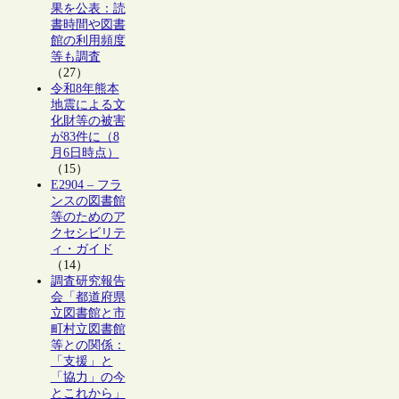
果を公表：読
書時間や図書
館の利用頻度
等も調査
（27）
令和8年熊本
地震による文
化財等の被害
が83件に（8
月6日時点）
（15）
E2904 – フラ
ンスの図書館
等のためのア
クセシビリテ
ィ・ガイド
（14）
調査研究報告
会「都道府県
立図書館と市
町村立図書館
等との関係：
「支援」と
「協力」の今
とこれから」