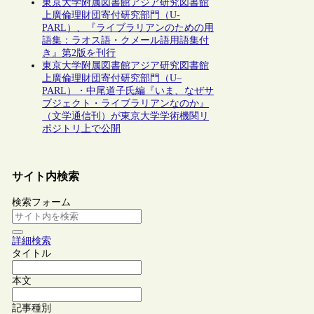
東京大学附属図書館アジア研究図書館
上廣倫理財団寄付研究部門（U-
PARL）、『ライブラリアンのための用
語集：ラオス語・クメール語用語集付
き』第2版を刊行
東京大学附属図書館アジア研究図書館
上廣倫理財団寄付研究部門（U–
PARL）・中尾道子氏編『いま、なぜサ
ブジェクト・ライブラリアンなのか』
（文学通信刊）が東京大学学術機関リ
ポジトリ上で公開
サイト内検索
検索フォーム
詳細検索
タイトル
本文
記事種別