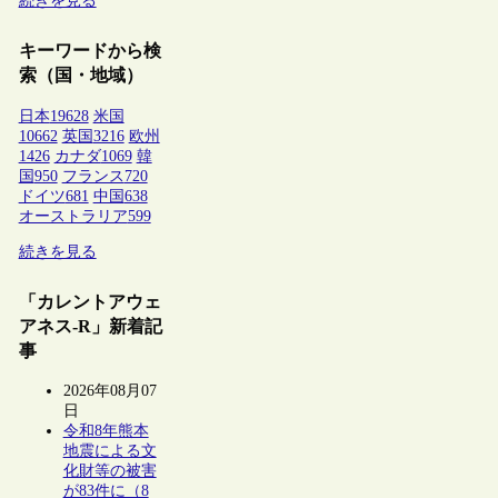
続きを見る
キーワードから検
索（国・地域）
日本
19628
米国
10662
英国
3216
欧州
1426
カナダ
1069
韓
国
950
フランス
720
ドイツ
681
中国
638
オーストラリア
599
続きを見る
「カレントアウェ
アネス-R」新着記
事
2026年08月07
日
令和8年熊本
地震による文
化財等の被害
が83件に（8