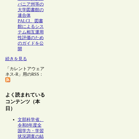
バニア州等の
大学図書館の
連合体
PALCI、図書
館によるシス
テム相互運用
性評価のため
のガイドを公
開
続きを見る
「カレントアウェア
ネス-R」用のRSS：
よく読まれている
コンテンツ（本
日）
文部科学省、
令和8年度全
国学力・学習
状況調査の結