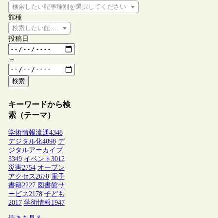
検索したい記事種別を選択してください
館種
検索したい館種を選択してください
投稿日
～
検索
キーワードから検
索（テーマ）
学術情報流通
4348
デジタル化
4098
デ
ジタルアーカイブ
3349
イベント
3012
災害
2754
オープン
アクセス
2678
電子
書籍
2227
図書館サ
ービス
2178
子ども
2017
学術情報
1947