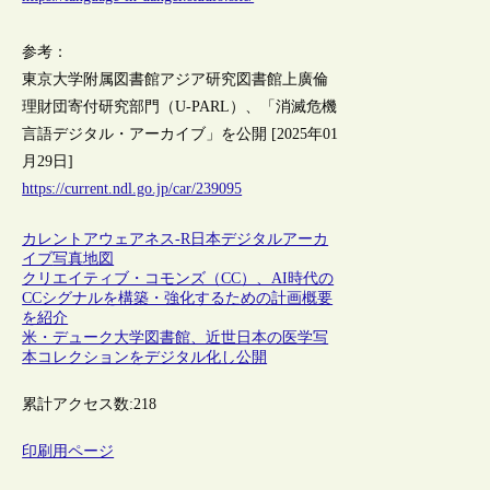
参考：
東京大学附属図書館アジア研究図書館上廣倫
理財団寄付研究部門（U-PARL）、「消滅危機
言語デジタル・アーカイブ」を公開 [2025年01
月29日]
https://current.ndl.go.jp/car/239095
カレントアウェアネス-R
日本
デジタルアーカ
イブ
写真
地図
クリエイティブ・コモンズ（CC）、AI時代の
CCシグナルを構築・強化するための計画概要
を紹介
米・デューク大学図書館、近世日本の医学写
本コレクションをデジタル化し公開
累計アクセス数:
218
印刷用ページ