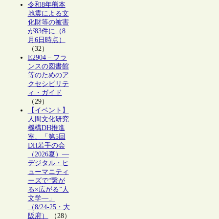
令和8年熊本
地震による文
化財等の被害
が83件に（8
月6日時点）
（32）
E2904 – フラ
ンスの図書館
等のためのア
クセシビリテ
ィ・ガイド
（29）
【イベント】
人間文化研究
機構DH推進
室、「第5回
DH若手の会
（2026夏）―
デジタル・ヒ
ューマニティ
ーズで“繋が
る×広がる”人
文学―」
（8/24-25・大
阪府）
（28）