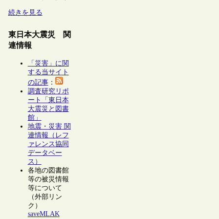
続きを見る
東日本大震災 関
連情報
「災害」に関
する当サイト
の記事
：
調査研究リポ
ート「東日本
大震災と図書
館」
地震・災害 関
連情報（レフ
ァレンス協同
データベー
ス）
各地の図書館
等の被災情報
等について
（外部リン
ク）
saveMLAK