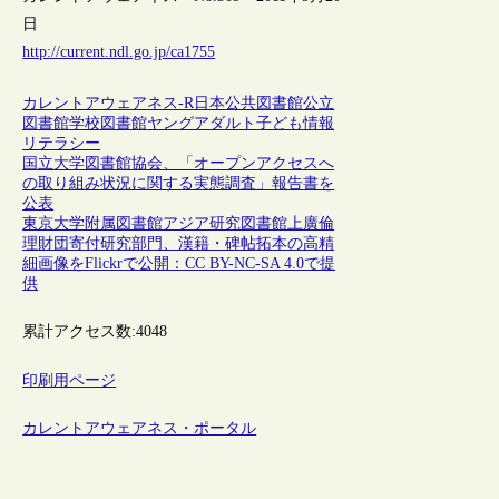
日
http://current.ndl.go.jp/ca1755
カレントアウェアネス-R
日本
公共図書館
公立
図書館
学校図書館
ヤングアダルト
子ども
情報
リテラシー
国立大学図書館協会、「オープンアクセスへ
の取り組み状況に関する実態調査」報告書を
公表
東京大学附属図書館アジア研究図書館上廣倫
理財団寄付研究部門、漢籍・碑帖拓本の高精
細画像をFlickrで公開：CC BY-NC-SA 4.0で提
供
累計アクセス数:
4048
印刷用ページ
カレントアウェアネス・ポータル