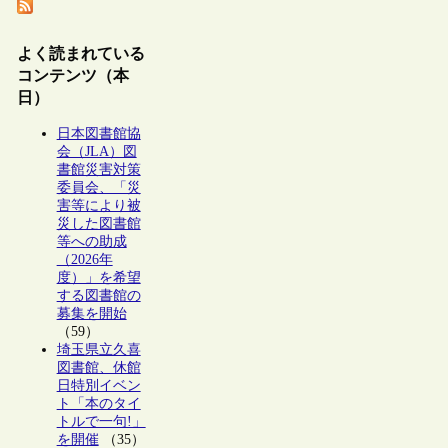
よく読まれている
コンテンツ（本
日）
日本図書館協
会（JLA）図
書館災害対策
委員会、「災
害等により被
災した図書館
等への助成
（2026年
度）」を希望
する図書館の
募集を開始
（59）
埼玉県立久喜
図書館、休館
日特別イベン
ト「本のタイ
トルで一句!」
を開催
（35）