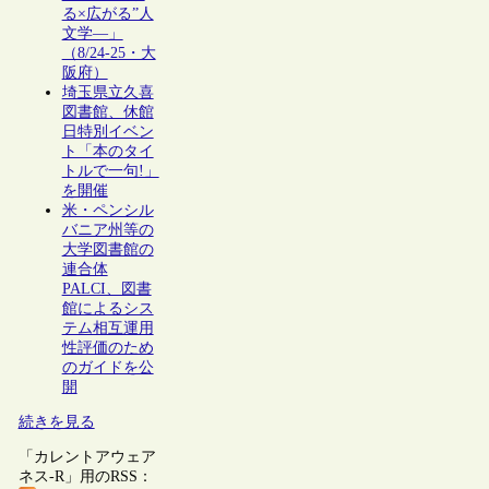
る×広がる”人
文学―」
（8/24-25・大
阪府）
埼玉県立久喜
図書館、休館
日特別イベン
ト「本のタイ
トルで一句!」
を開催
米・ペンシル
バニア州等の
大学図書館の
連合体
PALCI、図書
館によるシス
テム相互運用
性評価のため
のガイドを公
開
続きを見る
「カレントアウェア
ネス-R」用のRSS：