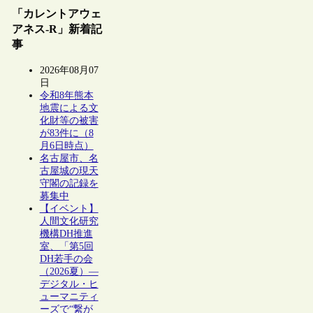
「カレントアウェ
アネス-R」新着記
事
2026年08月07
日
令和8年熊本
地震による文
化財等の被害
が83件に（8
月6日時点）
名古屋市、名
古屋城の現天
守閣の記録を
募集中
【イベント】
人間文化研究
機構DH推進
室、「第5回
DH若手の会
（2026夏）―
デジタル・ヒ
ューマニティ
ーズで“繋が