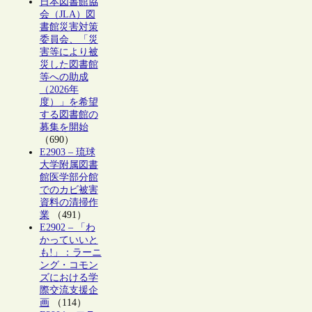
日本図書館協
会（JLA）図
書館災害対策
委員会、「災
害等により被
災した図書館
等への助成
（2026年
度）」を希望
する図書館の
募集を開始
（690）
E2903 – 琉球
大学附属図書
館医学部分館
でのカビ被害
資料の清掃作
業
（491）
E2902 – 「わ
かっていいと
も!」：ラーニ
ング・コモン
ズにおける学
際交流支援企
画
（114）