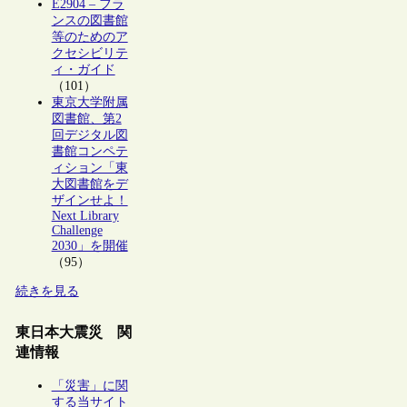
E2904 – フラ
ンスの図書館
等のためのア
クセシビリテ
ィ・ガイド
（101）
東京大学附属
図書館、第2
回デジタル図
書館コンペテ
ィション「東
大図書館をデ
ザインせよ！
Next Library
Challenge
2030」を開催
（95）
続きを見る
東日本大震災 関
連情報
「災害」に関
する当サイト