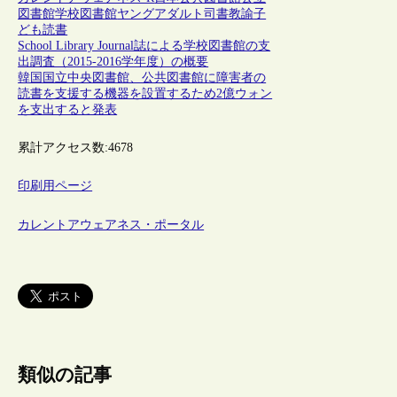
図書館
学校図書館
ヤングアダルト
司書教諭
子
ども
読書
School Library Journal誌による学校図書館の支
出調査（2015-2016学年度）の概要
韓国国立中央図書館、公共図書館に障害者の
読書を支援する機器を設置するため2億ウォン
を支出すると発表
累計アクセス数:
4678
印刷用ページ
カレントアウェアネス・ポータル
類似の記事