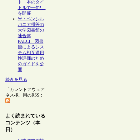
ト「本のタイ
トルで一句!」
を開催
米・ペンシル
バニア州等の
大学図書館の
連合体
PALCI、図書
館によるシス
テム相互運用
性評価のため
のガイドを公
開
続きを見る
「カレントアウェア
ネス-R」用のRSS：
よく読まれている
コンテンツ（本
日）