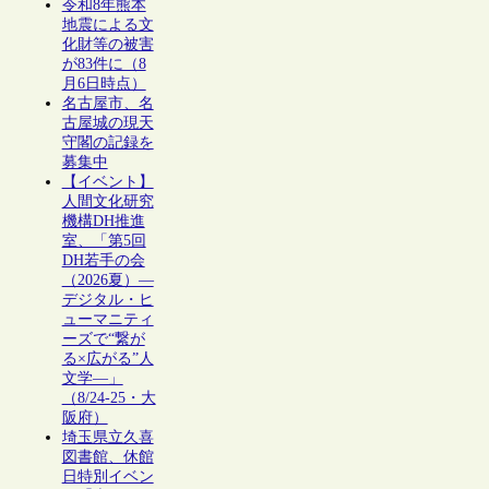
令和8年熊本
地震による文
化財等の被害
が83件に（8
月6日時点）
名古屋市、名
古屋城の現天
守閣の記録を
募集中
【イベント】
人間文化研究
機構DH推進
室、「第5回
DH若手の会
（2026夏）―
デジタル・ヒ
ューマニティ
ーズで“繋が
る×広がる”人
文学―」
（8/24-25・大
阪府）
埼玉県立久喜
図書館、休館
日特別イベン