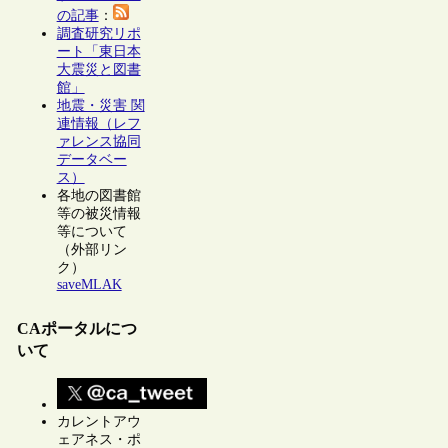
の記事
：
調査研究リポ
ート「東日本
大震災と図書
館」
地震・災害 関
連情報（レフ
ァレンス協同
データベー
ス）
各地の図書館
等の被災情報
等について
（外部リン
ク）
saveMLAK
CAポータルにつ
いて
カレントアウ
ェアネス・ポ