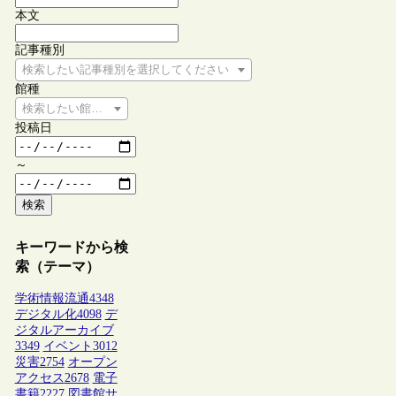
本文
記事種別
検索したい記事種別を選択してください
館種
検索したい館種を選択してください
投稿日
～
検索
キーワードから検
索（テーマ）
学術情報流通
4348
デジタル化
4098
デ
ジタルアーカイブ
3349
イベント
3012
災害
2754
オープン
アクセス
2678
電子
書籍
2227
図書館サ