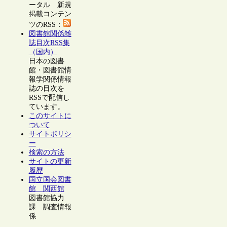
ータル 新規
掲載コンテン
ツのRSS：
図書館関係雑
誌目次RSS集
（国内）
日本の図書
館・図書館情
報学関係情報
誌の目次を
RSSで配信し
ています。
このサイトに
ついて
サイトポリシ
ー
検索の方法
サイトの更新
履歴
国立国会図書
館 関西館
図書館協力
課 調査情報
係