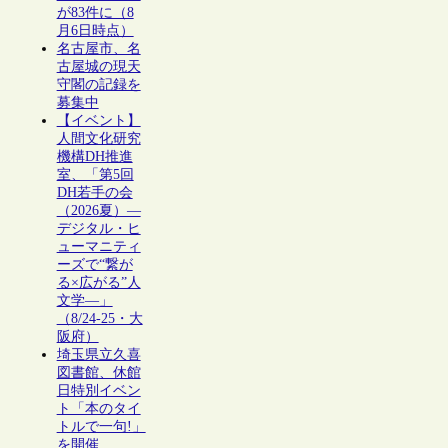
が83件に（8
月6日時点）
名古屋市、名
古屋城の現天
守閣の記録を
募集中
【イベント】
人間文化研究
機構DH推進
室、「第5回
DH若手の会
（2026夏）―
デジタル・ヒ
ューマニティ
ーズで“繋が
る×広がる”人
文学―」
（8/24-25・大
阪府）
埼玉県立久喜
図書館、休館
日特別イベン
ト「本のタイ
トルで一句!」
を開催