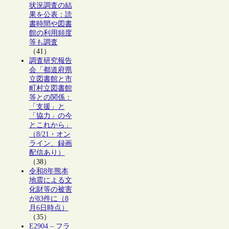
状況調査の結
果を公表：読
書時間や図書
館の利用頻度
等も調査
（41）
調査研究報告
会「都道府県
立図書館と市
町村立図書館
等との関係：
「支援」と
「協力」の今
とこれから」
（8/21・オン
ライン、録画
配信あり）
（38）
令和8年熊本
地震による文
化財等の被害
が83件に（8
月6日時点）
（35）
E2904 – フラ