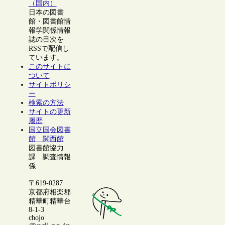
（国内）
日本の図書
館・図書館情
報学関係情報
誌の目次を
RSSで配信し
ています。
このサイトに
ついて
サイトポリシ
ー
検索の方法
サイトの更新
履歴
国立国会図書
館 関西館
図書館協力
課 調査情報
係
〒619-0287
京都府相楽郡
精華町精華台
8-1-3
chojo