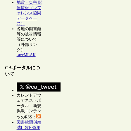
地震・災害 関
連情報（レフ
ァレンス協同
データベー
ス）
各地の図書館
等の被災情報
等について
（外部リン
ク）
saveMLAK
CAポータルにつ
いて
カレントアウ
ェアネス・ポ
ータル 新規
掲載コンテン
ツのRSS：
図書館関係雑
誌目次RSS集