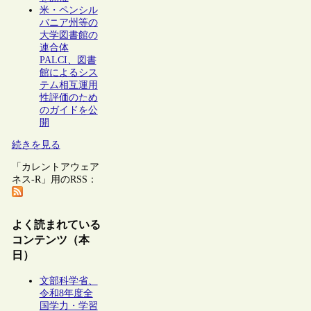
米・ペンシル
バニア州等の
大学図書館の
連合体
PALCI、図書
館によるシス
テム相互運用
性評価のため
のガイドを公
開
続きを見る
「カレントアウェア
ネス-R」用のRSS：
よく読まれている
コンテンツ（本
日）
文部科学省、
令和8年度全
国学力・学習