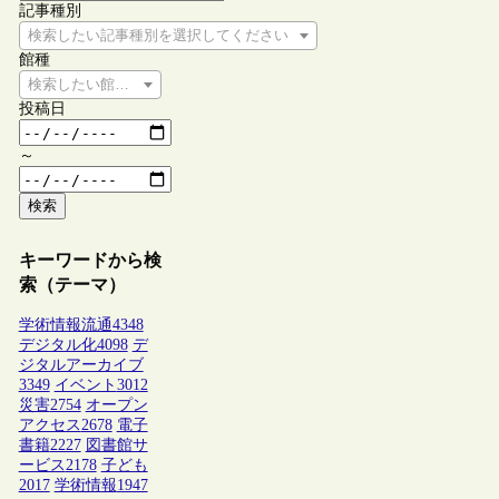
記事種別
検索したい記事種別を選択してください
館種
検索したい館種を選択してください
投稿日
～
検索
キーワードから検
索（テーマ）
学術情報流通
4348
デジタル化
4098
デ
ジタルアーカイブ
3349
イベント
3012
災害
2754
オープン
アクセス
2678
電子
書籍
2227
図書館サ
ービス
2178
子ども
2017
学術情報
1947