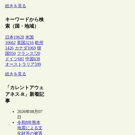
続きを見る
キーワードから検
索（国・地域）
日本
19628
米国
10662
英国
3216
欧州
1426
カナダ
1069
韓
国
950
フランス
720
ドイツ
681
中国
638
オーストラリア
599
続きを見る
「カレントアウェ
アネス-R」新着記
事
2026年08月07
日
令和8年熊本
地震による文
化財等の被害