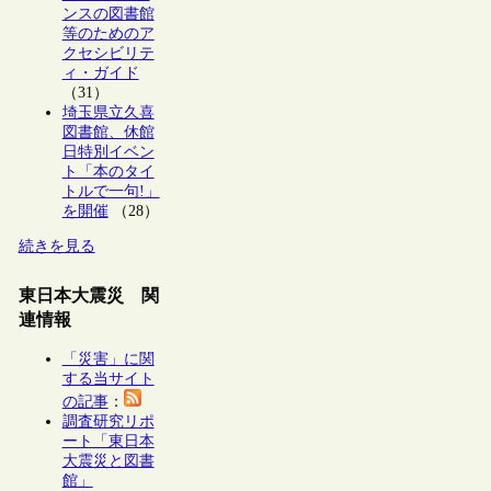
ンスの図書館
等のためのア
クセシビリテ
ィ・ガイド
（31）
埼玉県立久喜
図書館、休館
日特別イベン
ト「本のタイ
トルで一句!」
を開催
（28）
続きを見る
東日本大震災 関
連情報
「災害」に関
する当サイト
の記事
：
調査研究リポ
ート「東日本
大震災と図書
館」