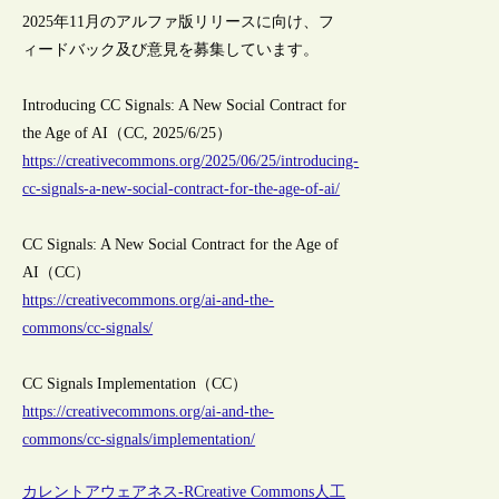
2025年11月のアルファ版リリースに向け、フ
ィードバック及び意見を募集しています。
Introducing CC Signals: A New Social Contract for
the Age of AI（CC, 2025/6/25）
https://creativecommons.org/2025/06/25/introducing-
cc-signals-a-new-social-contract-for-the-age-of-ai/
CC Signals: A New Social Contract for the Age of
AI（CC）
https://creativecommons.org/ai-and-the-
commons/cc-signals/
CC Signals Implementation（CC）
https://creativecommons.org/ai-and-the-
commons/cc-signals/implementation/
カレントアウェアネス-R
Creative Commons
人工