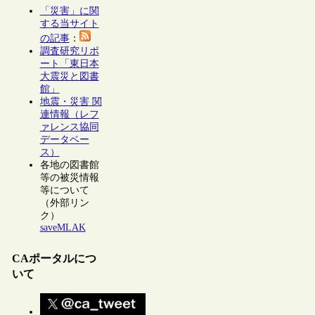
「災害」に関
する当サイト
の記事
：
調査研究リポ
ート「東日本
大震災と図書
館」
地震・災害 関
連情報（レフ
ァレンス協同
データベー
ス）
各地の図書館
等の被災情報
等について
（外部リン
ク）
saveMLAK
CAポータルにつ
いて