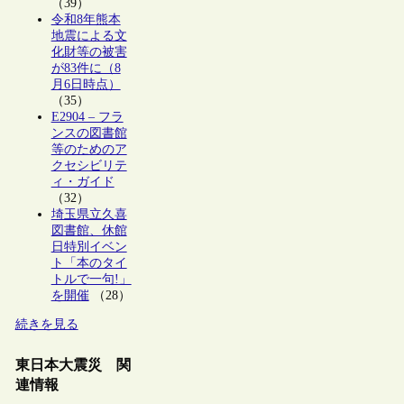
（39）
令和8年熊本
地震による文
化財等の被害
が83件に（8
月6日時点）
（35）
E2904 – フラ
ンスの図書館
等のためのア
クセシビリテ
ィ・ガイド
（32）
埼玉県立久喜
図書館、休館
日特別イベン
ト「本のタイ
トルで一句!」
を開催
（28）
続きを見る
東日本大震災 関
連情報