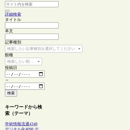
詳細検索
タイトル
本文
記事種別
検索したい記事種別を選択してください
館種
検索したい館種を選択してください
投稿日
～
検索
キーワードから検
索（テーマ）
学術情報流通
4348
デジタル化
4098
デ