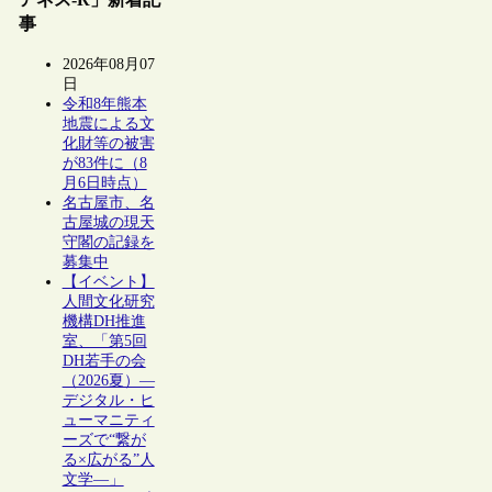
事
2026年08月07
日
令和8年熊本
地震による文
化財等の被害
が83件に（8
月6日時点）
名古屋市、名
古屋城の現天
守閣の記録を
募集中
【イベント】
人間文化研究
機構DH推進
室、「第5回
DH若手の会
（2026夏）―
デジタル・ヒ
ューマニティ
ーズで“繋が
る×広がる”人
文学―」