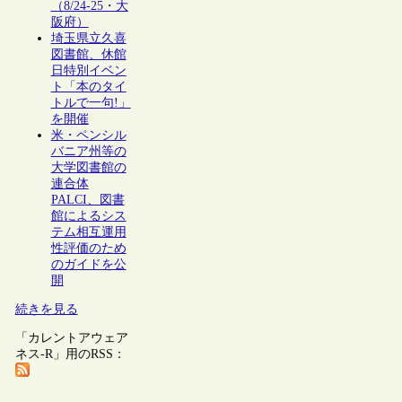
（8/24-25・大
阪府）
埼玉県立久喜
図書館、休館
日特別イベン
ト「本のタイ
トルで一句!」
を開催
米・ペンシル
バニア州等の
大学図書館の
連合体
PALCI、図書
館によるシス
テム相互運用
性評価のため
のガイドを公
開
続きを見る
「カレントアウェア
ネス-R」用のRSS：