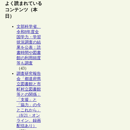
よく読まれている
コンテンツ（本
日）
文部科学省、
令和8年度全
国学力・学習
状況調査の結
果を公表：読
書時間や図書
館の利用頻度
等も調査
（43）
調査研究報告
会「都道府県
立図書館と市
町村立図書館
等との関係：
「支援」と
「協力」の今
とこれから」
（8/21・オン
ライン、録画
配信あり）