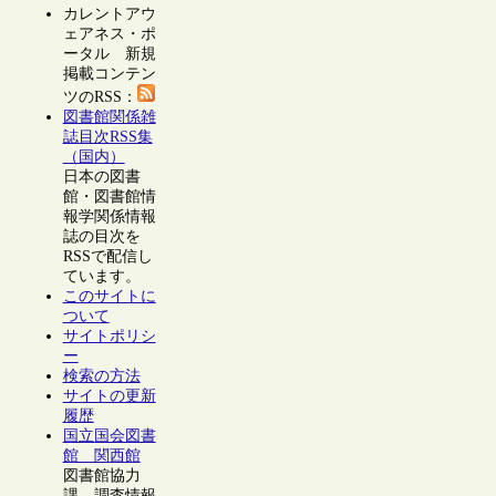
カレントアウ
ェアネス・ポ
ータル 新規
掲載コンテン
ツのRSS：
図書館関係雑
誌目次RSS集
（国内）
日本の図書
館・図書館情
報学関係情報
誌の目次を
RSSで配信し
ています。
このサイトに
ついて
サイトポリシ
ー
検索の方法
サイトの更新
履歴
国立国会図書
館 関西館
図書館協力
課 調査情報