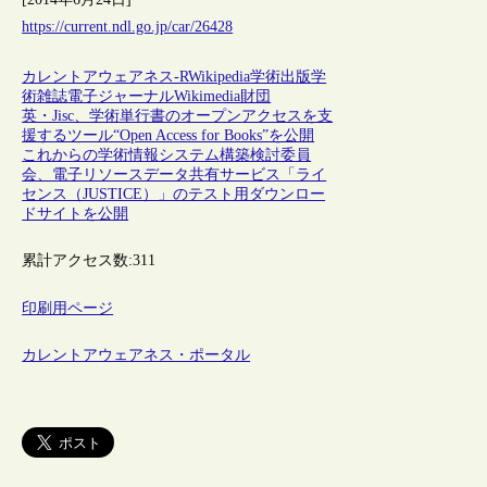
https://current.ndl.go.jp/car/26428
カレントアウェアネス-R
Wikipedia
学術出版
学
術雑誌
電子ジャーナル
Wikimedia財団
英・Jisc、学術単行書のオープンアクセスを支
援するツール“Open Access for Books”を公開
これからの学術情報システム構築検討委員
会、電子リソースデータ共有サービス「ライ
センス（JUSTICE）」のテスト用ダウンロー
ドサイトを公開
累計アクセス数:
311
印刷用ページ
カレントアウェアネス・ポータル