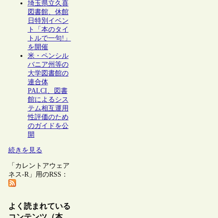
埼玉県立久喜
図書館、休館
日特別イベン
ト「本のタイ
トルで一句!」
を開催
米・ペンシル
バニア州等の
大学図書館の
連合体
PALCI、図書
館によるシス
テム相互運用
性評価のため
のガイドを公
開
続きを見る
「カレントアウェア
ネス-R」用のRSS：
よく読まれている
コンテンツ（本