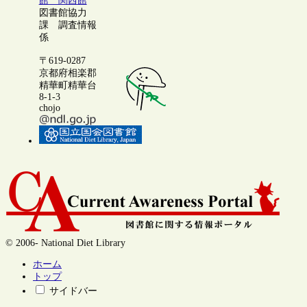
館 関西館
図書館協力
課 調査情報
係
〒619-0287
京都府相楽郡
精華町精華台
8-1-3
chojo
© 2006- National Diet Library
ホーム
トップ
サイドバー