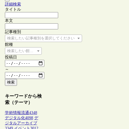
詳細検索
タイトル
本文
記事種別
検索したい記事種別を選択してください
館種
検索したい館種を選択してください
投稿日
～
検索
キーワードから検
索（テーマ）
学術情報流通
4348
デジタル化
4098
デ
ジタルアーカイブ
3349
イベント
3012