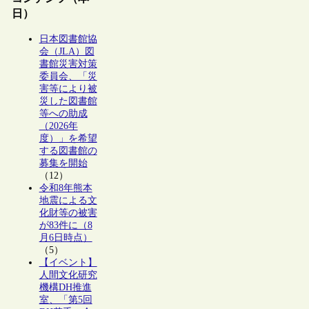
日）
日本図書館協
会（JLA）図
書館災害対策
委員会、「災
害等により被
災した図書館
等への助成
（2026年
度）」を希望
する図書館の
募集を開始
（12）
令和8年熊本
地震による文
化財等の被害
が83件に（8
月6日時点）
（5）
【イベント】
人間文化研究
機構DH推進
室、「第5回