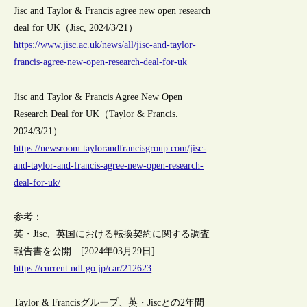
Jisc and Taylor & Francis agree new open research
deal for UK（Jisc, 2024/3/21）
https://www.jisc.ac.uk/news/all/jisc-and-taylor-
francis-agree-new-open-research-deal-for-uk
Jisc and Taylor & Francis Agree New Open
Research Deal for UK（Taylor & Francis.
2024/3/21）
https://newsroom.taylorandfrancisgroup.com/jisc-
and-taylor-and-francis-agree-new-open-research-
deal-for-uk/
参考：
英・Jisc、英国における転換契約に関する調査
報告書を公開 [2024年03月29日]
https://current.ndl.go.jp/car/212623
Taylor & Francisグループ、英・Jiscとの2年間