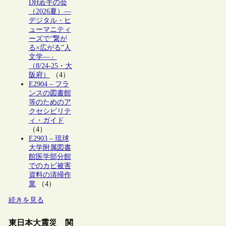
DH若手の会
（2026夏）―
デジタル・ヒ
ューマニティ
ーズで“繋が
る×広がる”人
文学―」
（8/24-25・大
阪府）
（4）
E2904 – フラ
ンスの図書館
等のためのア
クセシビリテ
ィ・ガイド
（4）
E2903 – 琉球
大学附属図書
館医学部分館
でのカビ被害
資料の清掃作
業
（4）
続きを見る
東日本大震災 関