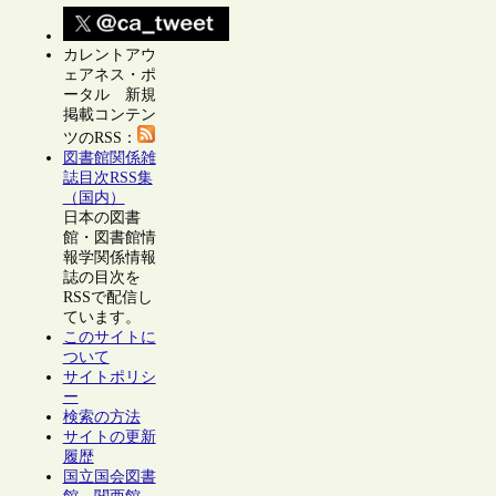
カレントアウ
ェアネス・ポ
ータル 新規
掲載コンテン
ツのRSS：
図書館関係雑
誌目次RSS集
（国内）
日本の図書
館・図書館情
報学関係情報
誌の目次を
RSSで配信し
ています。
このサイトに
ついて
サイトポリシ
ー
検索の方法
サイトの更新
履歴
国立国会図書