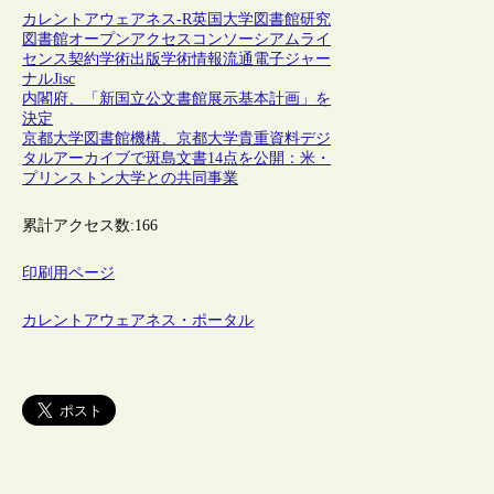
カレントアウェアネス-R
英国
大学図書館
研究
図書館
オープンアクセス
コンソーシアム
ライ
センス契約
学術出版
学術情報流通
電子ジャー
ナル
Jisc
内閣府、「新国立公文書館展示基本計画」を
決定
京都大学図書館機構、京都大学貴重資料デジ
タルアーカイブで斑島文書14点を公開：米・
プリンストン大学との共同事業
累計アクセス数:
166
印刷用ページ
カレントアウェアネス・ポータル