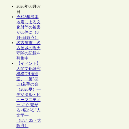
2026年08月07
日
令和8年熊本
地震による文
化財等の被害
が83件に（8
月6日時点）
名古屋市、名
古屋城の現天
守閣の記録を
募集中
【イベント】
人間文化研究
機構DH推進
室、「第5回
DH若手の会
（2026夏）―
デジタル・ヒ
ューマニティ
ーズで“繋が
る×広がる”人
文学―」
（8/24-25・大
阪府）