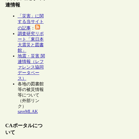
連情報
「災害」に関
する当サイト
の記事
：
調査研究リポ
ート「東日本
大震災と図書
館」
地震・災害 関
連情報（レフ
ァレンス協同
データベー
ス）
各地の図書館
等の被災情報
等について
（外部リン
ク）
saveMLAK
CAポータルにつ
いて