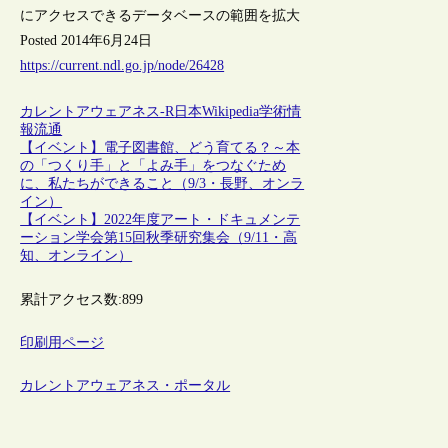
にアクセスできるデータベースの範囲を拡大
Posted 2014年6月24日
https://current.ndl.go.jp/node/26428
カレントアウェアネス-R
日本
Wikipedia
学術情
報流通
【イベント】電子図書館、どう育てる？～本
の「つくり手」と「よみ手」をつなぐため
に、私たちができること（9/3・長野、オンラ
イン）
【イベント】2022年度アート・ドキュメンテ
ーション学会第15回秋季研究集会（9/11・高
知、オンライン）
累計アクセス数:
899
印刷用ページ
カレントアウェアネス・ポータル