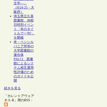
文学―」
（8/24-25・大
阪府）
埼玉県立久喜
図書館、休館
日特別イベン
ト「本のタイ
トルで一句!」
を開催
米・ペンシル
バニア州等の
大学図書館の
連合体
PALCI、図書
館によるシス
テム相互運用
性評価のため
のガイドを公
開
続きを見る
「カレントアウェア
ネス-R」用のRSS：