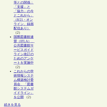
等との関係：
「支援」と
「協力」の今
とこれから」
（8/21・オン
ライン、録画
配信あり）
（2）
国際図書館連
盟（IFLA）、
公共図書館サ
ービスガイド
ライン改訂の
ためのアンケ
ートを実施中
（2）
これからの学
術情報システ
ム構築検討委
員会、「図書
館システムガ
イドライン」
を公開
（2）
続きを見る