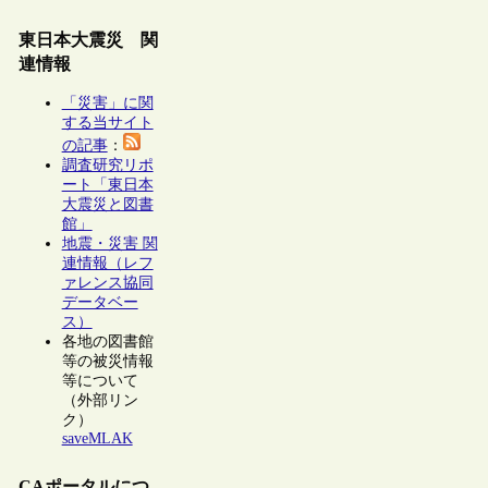
東日本大震災 関
連情報
「災害」に関
する当サイト
の記事
：
調査研究リポ
ート「東日本
大震災と図書
館」
地震・災害 関
連情報（レフ
ァレンス協同
データベー
ス）
各地の図書館
等の被災情報
等について
（外部リン
ク）
saveMLAK
CAポータルにつ