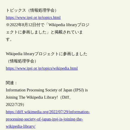
トピックス（情報処理学会）
https://www.ipsj.or.jp/topics.html
※2022年8月12日付で「Wikipedia libraryプロジ
ェクトに参画しました」と掲載されていま
す。
Wikipedia libraryプロジェクトに参画しました
（情報処理学会）
https://www.ipsj.or.jp/topics/wikipedia.html
関連：
Information Processing Society of Japan (IPSJ) is
Joining The Wikipedia Library!（Diff、
2022/7/29）
https://diff.wikimedia.org/2022/07/29/information-
processing-society-of-japan-ipsj-is-joining-the-
wikipedia-library/