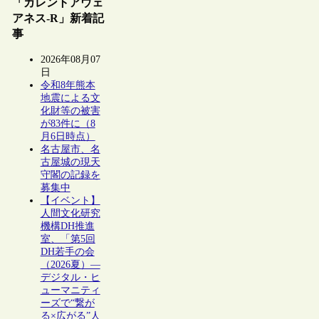
「カレントアウェ
アネス-R」新着記
事
2026年08月07
日
令和8年熊本
地震による文
化財等の被害
が83件に（8
月6日時点）
名古屋市、名
古屋城の現天
守閣の記録を
募集中
【イベント】
人間文化研究
機構DH推進
室、「第5回
DH若手の会
（2026夏）―
デジタル・ヒ
ューマニティ
ーズで“繋が
る×広がる”人