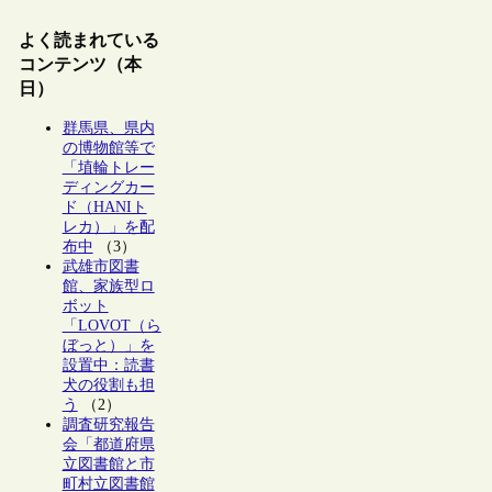
よく読まれている
コンテンツ（本
日）
群馬県、県内
の博物館等で
「埴輪トレー
ディングカー
ド（HANIト
レカ）」を配
布中
（3）
武雄市図書
館、家族型ロ
ボット
「LOVOT（ら
ぼっと）」を
設置中：読書
犬の役割も担
う
（2）
調査研究報告
会「都道府県
立図書館と市
町村立図書館