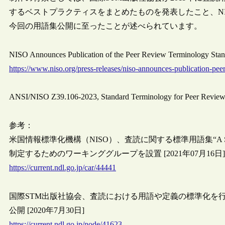
するベストプラクティスをまとめたものを発表したこと、NI
今回の用語集公開に至ったことが述べられています。
NISO Announces Publication of the Peer Review Terminology S
https://www.niso.org/press-releases/niso-announces-publication-pee
ANSI/NISO Z39.106-2023, Standard Terminology for Peer Revie
参考：
米国情報標準化機構（NISO）、査読に関する標準用語集“A Standard T
制定するためのワーキンググループを設置 [2021年07月16日]
https://current.ndl.go.jp/car/44441
国際STM出版社協会、査読における用語や定義の標準化を行う “A Stand
公開 [2020年7月30日]
https://current.ndl.go.jp/node/41623