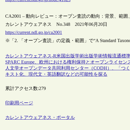
CA2001 – 動向レビュー：オープン査読の動向：背景、範囲
カレントアウェアネス No.348 2021年06月20日
https://current.ndl.go.jp/ca2001
※「2. 「オープン査読」の定義・範囲」で“A Standard Taxonom
カレントアウェアネス-R
米国
出版
学術出版
学術情報流通
標
SPARC Europe、欧州における権利保持とオープンライ
人文学オープンデータ共同利用センター（CODH）、「つ
キスト化、現代文・英語翻訳などの可能性を探る
累計アクセス数:
279
印刷用ページ
カレントアウェアネス・ポータル