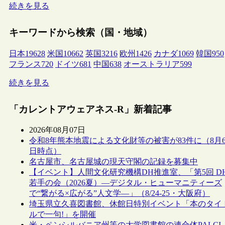
続きを見る
キーワードから検索（国・地域）
日本
19628
米国
10662
英国
3216
欧州
1426
カナダ
1069
韓国
950
フランス
720
ドイツ
681
中国
638
オーストラリア
599
続きを見る
「カレントアウェアネス-R」新着記事
2026年08月07日
令和8年熊本地震による文化財等の被害が83件に（8月
日時点）
名古屋市、名古屋城の現天守閣の記録を募集中
【イベント】人間文化研究機構DH推進室、「第5回 D
若手の会（2026夏）―デジタル・ヒューマニティーズ
で“繋がる×広がる”人文学―」（8/24-25・大阪府）
埼玉県立久喜図書館、休館日特別イベント「本のタイ
ルで一句!」を開催
米・ペンシルバニア州等の大学図書館の連合体PALCI