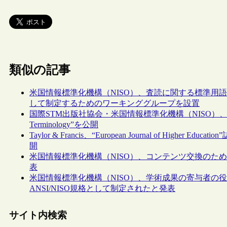
類似の記事
米国情報標準化機構（NISO）、査読に関する標準用語集“A Standa
して制定するためのワーキンググループを設置
国際STM出版社協会・米国情報標準化機構（NISO）、査読
Terminology”を公開
Taylor & Francis、“European Journal of H
開
米国情報標準化機構（NISO）、コンテンツ交換のための標準規格“
表
米国情報標準化機構（NISO）、学術成果の寄与者の役割を定義する“C
ANSI/NISO規格として制定されたと発表
サイト内検索