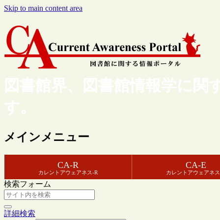
Skip to main content area
図書館界、図書館情報学に関
す。
メインメニュー
CA-R
CA-E
カレントアウェアネス-R
カレントアウェアネス
検索フォーム
詳細検索