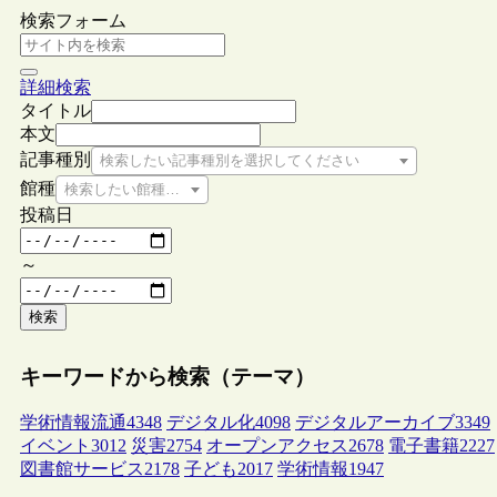
検索フォーム
詳細検索
タイトル
本文
記事種別
検索したい記事種別を選択してください
館種
検索したい館種を選択してください
投稿日
～
検索
キーワードから検索（テーマ）
学術情報流通
4348
デジタル化
4098
デジタルアーカイブ
3349
イベント
3012
災害
2754
オープンアクセス
2678
電子書籍
2227
図書館サービス
2178
子ども
2017
学術情報
1947