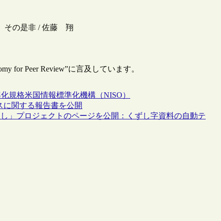
、その是非 / 佐藤 翔
y for Peer Review”に言及しています。
準化
規格
米国情報標準化機構（NISO）
センスに関する報告書を公開
くし」プロジェクトのページを公開：くずし字資料の自動テ