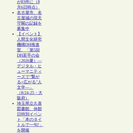
が83件に（8
月6日時点）
名古屋市、名
古屋城の現天
守閣の記録を
募集中
【イベント】
人間文化研究
機構DH推進
室、「第5回
DH若手の会
（2026夏）―
デジタル・ヒ
ューマニティ
ーズで“繋が
る×広がる”人
文学―」
（8/24-25・大
阪府）
埼玉県立久喜
図書館、休館
日特別イベン
ト「本のタイ
トルで一句!」
を開催