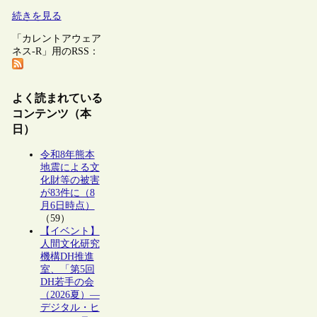
続きを見る
「カレントアウェア
ネス-R」用のRSS：
よく読まれている
コンテンツ（本
日）
令和8年熊本
地震による文
化財等の被害
が83件に（8
月6日時点）
（59）
【イベント】
人間文化研究
機構DH推進
室、「第5回
DH若手の会
（2026夏）―
デジタル・ヒ