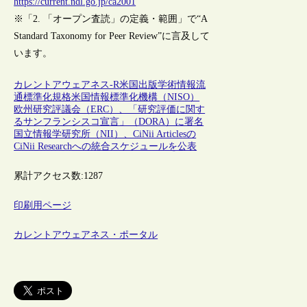
https://current.ndl.go.jp/ca2001
※「2. 「オープン査読」の定義・範囲」で“A
Standard Taxonomy for Peer Review”に言及して
います。
カレントアウェアネス-R
米国
出版
学術情報流
通
標準化
規格
米国情報標準化機構（NISO）
欧州研究評議会（ERC）、「研究評価に関す
るサンフランシスコ宣言」（DORA）に署名
国立情報学研究所（NII）、CiNii Articlesの
CiNii Researchへの統合スケジュールを公表
累計アクセス数:
1287
印刷用ページ
カレントアウェアネス・ポータル