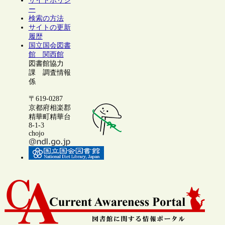
サイトポリシ
ー
検索の方法
サイトの更新
履歴
国立国会図書
館 関西館
図書館協力
課 調査情報
係
〒619-0287
京都府相楽郡
精華町精華台
8-1-3
chojo