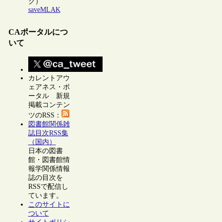
ク）
saveMLAK
CAポータルにつ
いて
カレントアウ
ェアネス・ポ
ータル 新規
掲載コンテン
ツのRSS：
図書館関係雑
誌目次RSS集
（国内）
日本の図書
館・図書館情
報学関係情報
誌の目次を
RSSで配信し
ています。
このサイトに
ついて