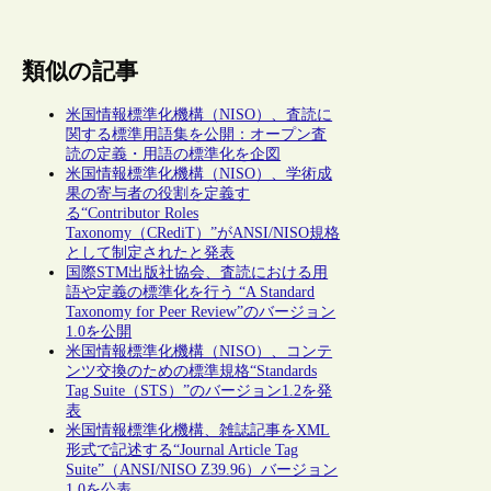
類似の記事
米国情報標準化機構（NISO）、査読に
関する標準用語集を公開：オープン査
読の定義・用語の標準化を企図
米国情報標準化機構（NISO）、学術成
果の寄与者の役割を定義す
る“Contributor Roles
Taxonomy（CRediT）”がANSI/NISO規格
として制定されたと発表
国際STM出版社協会、査読における用
語や定義の標準化を行う “A Standard
Taxonomy for Peer Review”のバージョン
1.0を公開
米国情報標準化機構（NISO）、コンテ
ンツ交換のための標準規格“Standards
Tag Suite（STS）”のバージョン1.2を発
表
米国情報標準化機構、雑誌記事をXML
形式で記述する“Journal Article Tag
Suite”（ANSI/NISO Z39.96）バージョン
1.0を公表