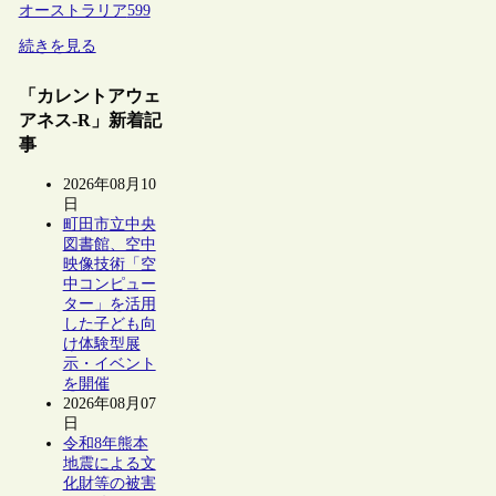
オーストラリア
599
続きを見る
「カレントアウェ
アネス-R」新着記
事
2026年08月10
日
町田市立中央
図書館、空中
映像技術「空
中コンピュー
ター」を活用
した子ども向
け体験型展
示・イベント
を開催
2026年08月07
日
令和8年熊本
地震による文
化財等の被害