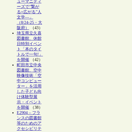
ューマニティ
ーズで“繋が
る×広がる”人
文学―」
（8/24-25・大
阪府）
（43）
埼玉県立久喜
図書館、休館
日特別イベン
ト「本のタイ
トルで一句!」
を開催
（42）
町田市立中央
図書館、空中
映像技術「空
中コンピュー
ター」を活用
した子ども向
け体験型展
示・イベント
を開催
（38）
E2904 – フラ
ンスの図書館
等のためのア
クセシビリテ