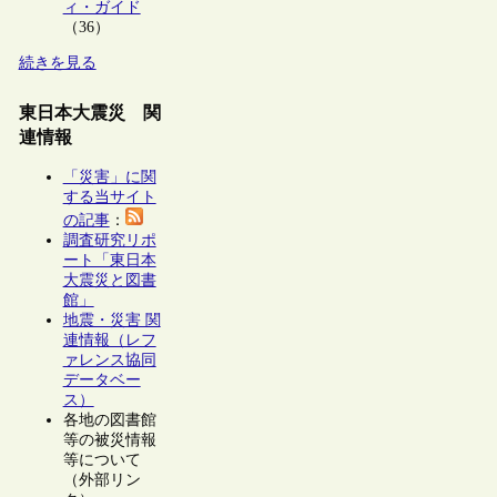
ィ・ガイド
（36）
続きを見る
東日本大震災 関
連情報
「災害」に関
する当サイト
の記事
：
調査研究リポ
ート「東日本
大震災と図書
館」
地震・災害 関
連情報（レフ
ァレンス協同
データベー
ス）
各地の図書館
等の被災情報
等について
（外部リン