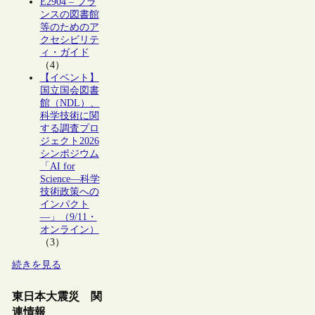
E2904 – フラ
ンスの図書館
等のためのア
クセシビリテ
ィ・ガイド
（4）
【イベント】
国立国会図書
館（NDL）、
科学技術に関
する調査プロ
ジェクト2026
シンポジウム
「AI for
Science―科学
技術政策への
インパクト
―」（9/11・
オンライン）
（3）
続きを見る
東日本大震災 関
連情報