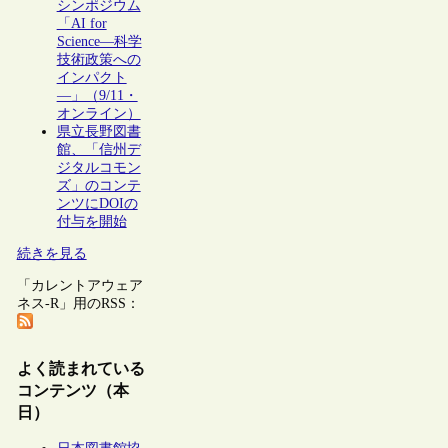
シンポジウム
「AI for
Science―科学
技術政策への
インパクト
―」（9/11・
オンライン）
県立長野図書
館、「信州デ
ジタルコモン
ズ」のコンテ
ンツにDOIの
付与を開始
続きを見る
「カレントアウェア
ネス-R」用のRSS：
よく読まれている
コンテンツ（本
日）