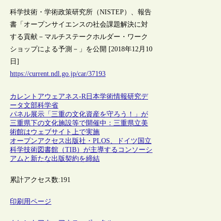
科学技術・学術政策研究所（NISTEP）、報告
書「オープンサイエンスの社会課題解決に対
する貢献－マルチステークホルダー・ワーク
ショップによる予測－」を公開 [2018年12月10
日]
https://current.ndl.go.jp/car/37193
カレントアウェアネス-R
日本
学術情報
研究デ
ータ
文部科学省
パネル展示「三重の文化資産を守ろう！」が
三重県下の文化施設等で開催中：三重県立美
術館はウェブサイト上で実施
オープンアクセス出版社・PLOS、ドイツ国立
科学技術図書館（TIB）が主導するコンソーシ
アムと新たな出版契約を締結
累計アクセス数:
191
印刷用ページ