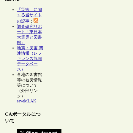
「災害」に関
する当サイト
の記事
：
調査研究リポ
ート「東日本
大震災と図書
館」
地震・災害 関
連情報（レフ
ァレンス協同
データベー
ス）
各地の図書館
等の被災情報
等について
（外部リン
ク）
saveMLAK
CAポータルにつ
いて