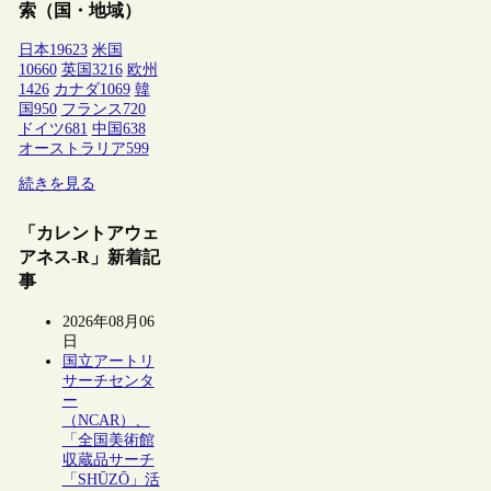
索（国・地域）
日本
19623
米国
10660
英国
3216
欧州
1426
カナダ
1069
韓
国
950
フランス
720
ドイツ
681
中国
638
オーストラリア
599
続きを見る
「カレントアウェ
アネス-R」新着記
事
2026年08月06
日
国立アートリ
サーチセンタ
ー
（NCAR）、
「全国美術館
収蔵品サーチ
「SHŪZŌ」活