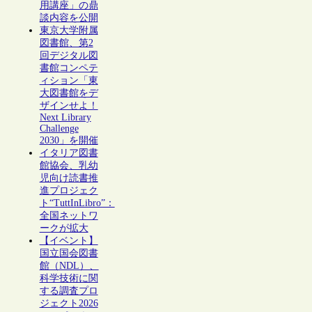
用講座」の鼎
談内容を公開
東京大学附属
図書館、第2
回デジタル図
書館コンペテ
ィション「東
大図書館をデ
ザインせよ！
Next Library
Challenge
2030」を開催
イタリア図書
館協会、乳幼
児向け読書推
進プロジェク
ト“TuttInLibro”：
全国ネットワ
ークが拡大
【イベント】
国立国会図書
館（NDL）、
科学技術に関
する調査プロ
ジェクト2026