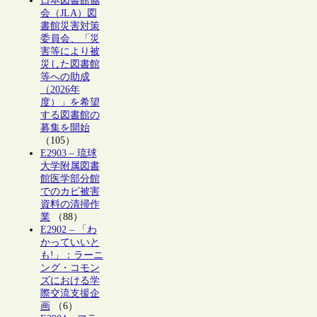
日本図書館協
会（JLA）図
書館災害対策
委員会、「災
害等により被
災した図書館
等への助成
（2026年
度）」を希望
する図書館の
募集を開始
（105）
E2903 – 琉球
大学附属図書
館医学部分館
でのカビ被害
資料の清掃作
業
（88）
E2902 – 「わ
かっていいと
も!」：ラーニ
ング・コモン
ズにおける学
際交流支援企
画
（6）