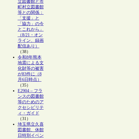
立図書館と市
町村立図書館
等との関係：
「支援」と
「協力」の今
とこれから」
（8/21・オン
ライン、録画
配信あり）
（38）
令和8年熊本
地震による文
化財等の被害
が83件に（8
月6日時点）
（35）
E2904 – フラ
ンスの図書館
等のためのア
クセシビリテ
ィ・ガイド
（31）
埼玉県立久喜
図書館、休館
日特別イベン