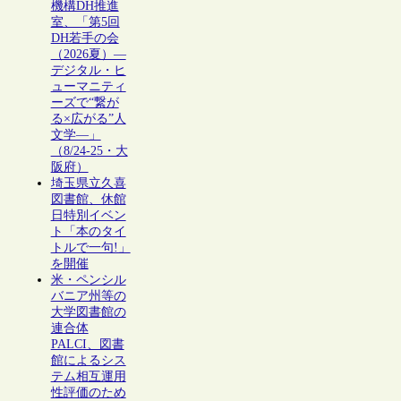
機構DH推進
室、「第5回
DH若手の会
（2026夏）―
デジタル・ヒ
ューマニティ
ーズで“繋が
る×広がる”人
文学―」
（8/24-25・大
阪府）
埼玉県立久喜
図書館、休館
日特別イベン
ト「本のタイ
トルで一句!」
を開催
米・ペンシル
バニア州等の
大学図書館の
連合体
PALCI、図書
館によるシス
テム相互運用
性評価のため