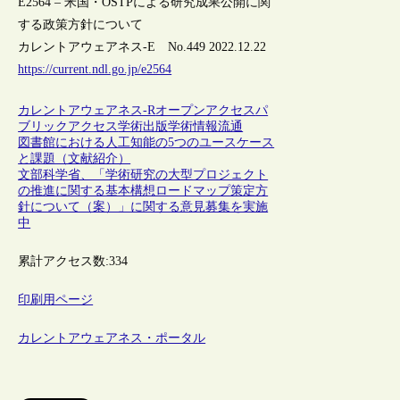
E2564 – 米国・OSTPによる研究成果公開に関
する政策方針について
カレントアウェアネス-E No.449 2022.12.22
https://current.ndl.go.jp/e2564
カレントアウェアネス-R
オープンアクセス
パ
ブリックアクセス
学術出版
学術情報流通
図書館における人工知能の5つのユースケース
と課題（文献紹介）
文部科学省、「学術研究の大型プロジェクト
の推進に関する基本構想ロードマップ策定方
針について（案）」に関する意見募集を実施
中
累計アクセス数:
334
印刷用ページ
カレントアウェアネス・ポータル