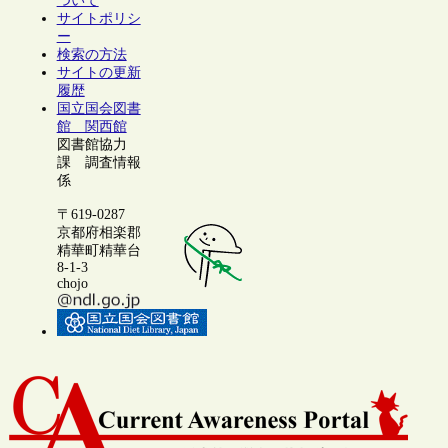
ついて
サイトポリシ
ー
検索の方法
サイトの更新
履歴
国立国会図書
館 関西館
図書館協力
課 調査情報
係
〒619-0287
京都府相楽郡
精華町精華台
8-1-3
chojo