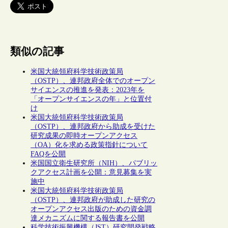
類似の記事
米国大統領府科学技術政策局
（OSTP）、連邦政府全体でのオープン
サイエンスの推進を発表：2023年を
「オープンサイエンスの年」と位置付
け
米国大統領府科学技術政策局
（OSTP）、連邦政府から助成を受けた
研究成果の即時オープンアクセス
（OA）化を求める政策指針について
FAQを公開
米国国立衛生研究所（NIH）、パブリッ
クアクセス計画を公開：意見募集を実
施中
米国大統領府科学技術政策局
（OSTP）、連邦政府が助成した研究の
オープンアクセス出版のための資金調
達メカニズムに関する報告書を公開
科学技術振興機構（JST）研究開発戦略