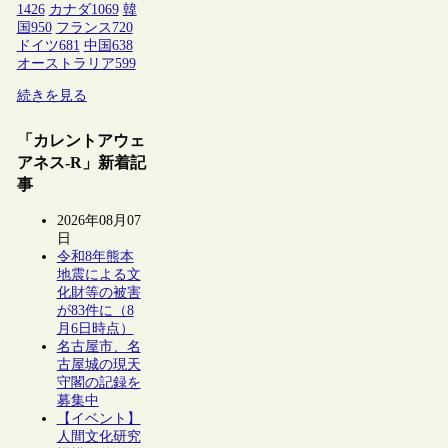
1426
カナダ
1069
韓
国
950
フランス
720
ドイツ
681
中国
638
オーストラリア
599
続きを見る
「カレントアウェ
アネス-R」新着記
事
2026年08月07
日
令和8年熊本
地震による文
化財等の被害
が83件に（8
月6日時点）
名古屋市、名
古屋城の現天
守閣の記録を
募集中
【イベント】
人間文化研究