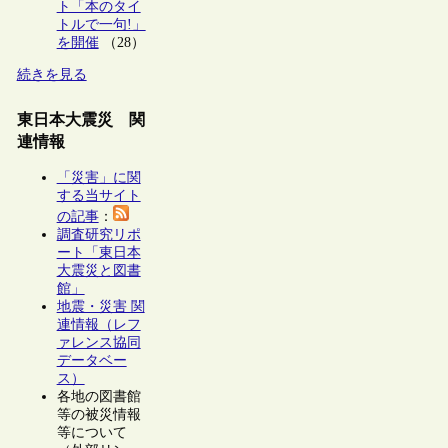
ト「本のタイ
トルで一句!」
を開催
（28）
続きを見る
東日本大震災 関
連情報
「災害」に関
する当サイト
の記事
：
調査研究リポ
ート「東日本
大震災と図書
館」
地震・災害 関
連情報（レフ
ァレンス協同
データベー
ス）
各地の図書館
等の被災情報
等について