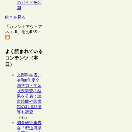
のガイドを公
開
続きを見る
「カレントアウェア
ネス-R」用のRSS：
よく読まれている
コンテンツ（本
日）
文部科学省、
令和8年度全
国学力・学習
状況調査の結
果を公表：読
書時間や図書
館の利用頻度
等も調査
（41）
調査研究報告
会「都道府県