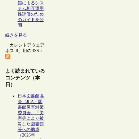
館によるシス
テム相互運用
性評価のため
のガイドを公
開
続きを見る
「カレントアウェア
ネス-R」用のRSS：
よく読まれている
コンテンツ（本
日）
日本図書館協
会（JLA）図
書館災害対策
委員会、「災
害等により被
災した図書館
等への助成
（2026年