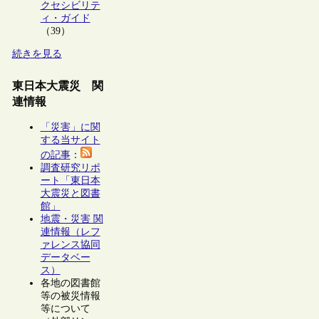
クセシビリテ
ィ・ガイド
（39）
続きを見る
東日本大震災 関
連情報
「災害」に関
する当サイト
の記事
：
調査研究リポ
ート「東日本
大震災と図書
館」
地震・災害 関
連情報（レフ
ァレンス協同
データベー
ス）
各地の図書館
等の被災情報
等について