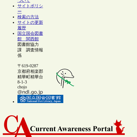
ついて
サイトポリシ
ー
検索の方法
サイトの更新
履歴
国立国会図書
館 関西館
図書館協力
課 調査情報
係
〒619-0287
京都府相楽郡
精華町精華台
8-1-3
chojo