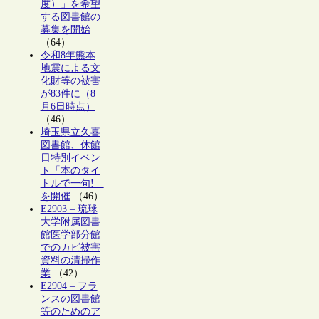
度）」を希望
する図書館の
募集を開始
（64）
令和8年熊本
地震による文
化財等の被害
が83件に（8
月6日時点）
（46）
埼玉県立久喜
図書館、休館
日特別イベン
ト「本のタイ
トルで一句!」
を開催
（46）
E2903 – 琉球
大学附属図書
館医学部分館
でのカビ被害
資料の清掃作
業
（42）
E2904 – フラ
ンスの図書館
等のためのア