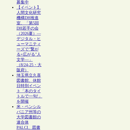
募集中
【イベント】
人間文化研究
機構DH推進
室、「第5回
DH若手の会
（2026夏）―
デジタル・ヒ
ューマニティ
ーズで“繋が
る×広がる”人
文学―」
（8/24-25・大
阪府）
埼玉県立久喜
図書館、休館
日特別イベン
ト「本のタイ
トルで一句!」
を開催
米・ペンシル
バニア州等の
大学図書館の
連合体
PALCI、図書