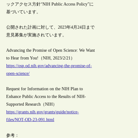
ックアクセス方針“NIH Public Access Policy”に
基づいています。
公開された計画に対して、2023年4月24日まで
意見募集が実施されています。
Advancing the Promise of Open Science: We Want
to Hear from You!（NIH, 2023/2/21）
https://osp.od.nih.gov/advancing-the-promise-of-
open-science/
Request for Information on the NIH Plan to
Enhance Public Access to the Results of NIH-
Supported Research（NIH）
https://grants.nih.gov/grants/guide/notice-
files/NOT-OD-23-091.html
参考：