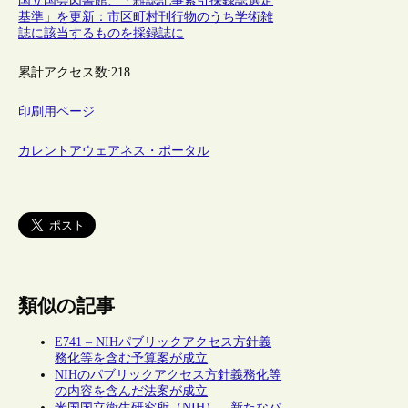
国立国会図書館、「雑誌記事索引採録誌選定
基準」を更新：市区町村刊行物のうち学術雑
誌に該当するものを採録誌に
累計アクセス数:
218
印刷用ページ
カレントアウェアネス・ポータル
類似の記事
E741 – NIHパブリックアクセス方針義
務化等を含む予算案が成立
NIHのパブリックアクセス方針義務化等
の内容を含んだ法案が成立
米国国立衛生研究所（NIH）、新たなパ