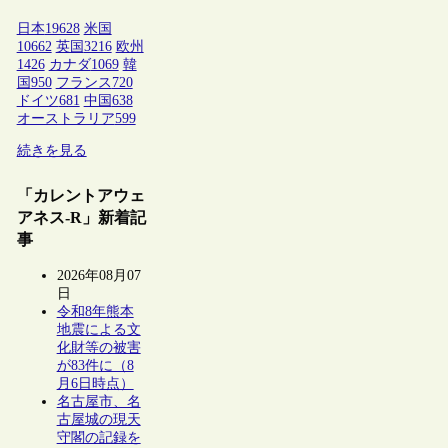
日本
19628
米国
10662
英国
3216
欧州
1426
カナダ
1069
韓
国
950
フランス
720
ドイツ
681
中国
638
オーストラリア
599
続きを見る
「カレントアウェ
アネス-R」新着記
事
2026年08月07
日
令和8年熊本
地震による文
化財等の被害
が83件に（8
月6日時点）
名古屋市、名
古屋城の現天
守閣の記録を